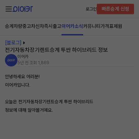
빠른승계 신청
로그인
승계차량
중고차
신차즉시출고
이어카소식
커뮤니티
가격표
제원
[블로그]
전기자동차장기렌트승계 투싼 하이브리드 정보
이어카
5년 전
조회 1,869
안녕하세요 여러분!
이어카입니다.
오늘은 전기자동차장기렌트승계 투싼 하이브리드
정보에 대해 알아볼거예요.