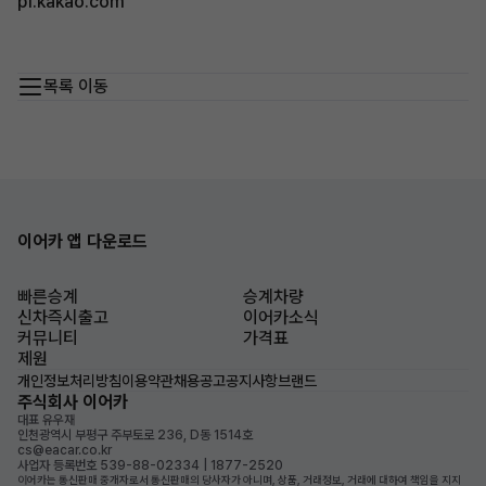
pf.kakao.com
목록 이동
이어카 앱 다운로드
빠른승계
승계차량
신차즉시출고
이어카소식
커뮤니티
가격표
제원
개인정보처리방침
이용약관
채용공고
공지사항
브랜드
주식회사 이어카
대표 유우재
인천광역시 부평구 주부토로 236, D동 1514호
cs@eacar.co.kr
사업자 등록번호 539-88-02334 | 1877-2520
이어카는 통신판매 중개자로서 통신판매의 당사자가 아니며, 상품, 거래정보, 거래에 대하여 책임을 지지