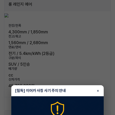
롱 레인지 에어
전장/전폭
4,300mm / 1,850mm
전고/축고
1,560mm / 2,680mm
연료/연비
전기 / 5.4km/kWh (2등급)
구분/좌석
SUV / 5인승
배기량
cc
신차가격
45,790,000원
[필독] 이어카 사칭 사기 주의 안내
×
신차 문의하기
승계 리스트