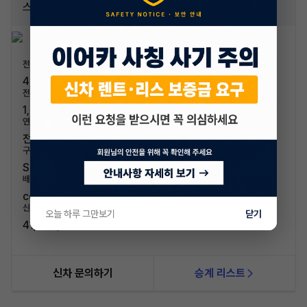
스탠다드 에어
전장/전폭
4,300mm / 1,850mm
전고/축고
1,560mm / 2,680mm
연료/연비
전기 / 5.2km/kWh (2등급)
구분/좌석
SUV / 5인승
배기량
cc
신차가격
오늘 하루 그만보기
닫기
41,440,000원
신차 문의하기
승계 리스트