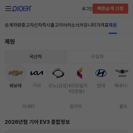
빠른승계 신청
로그인
승계차량
중고차
신차즉시출고
이어카소식
커뮤니티
가격표
제원
제원
국산차
수입차
쉐보레
기아
르노(삼성)
KG모빌리
현대
제네시스
티(쌍용)
라세티
말리부
볼트
2026년형 기아 EV3 종합정보