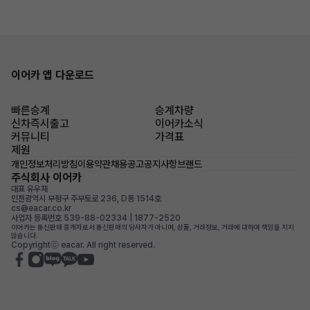
이어카 앱 다운로드
빠른승계
승계차량
신차즉시출고
이어카소식
커뮤니티
가격표
제원
개인정보처리방침
이용약관
채용공고
공지사항
브랜드
주식회사 이어카
대표 유우재
인천광역시 부평구 주부토로 236, D동 1514호
cs@eacar.co.kr
사업자 등록번호 539-88-02334 | 1877-2520
이어카는 통신판매 중개자로서 통신판매의 당사자가 아니며, 상품, 거래정보, 거래에 대하여 책임을 지지
않습니다.
Copyrightⓒ eacar. All right reserved.