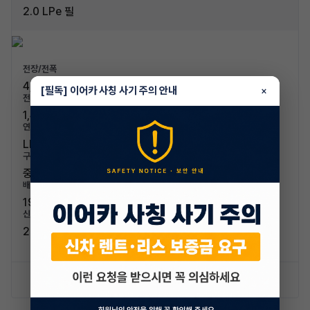
2.0 LPe 필
전장/전폭
4,855mm / 1,870mm
[필독] 이어카 사칭 사기 주의 안내
×
전고/축고
1,460mm / 2,810mm
연료/연비
LPG / 9.5km/L (4등급)
구분/좌석
중형차 / 5인승
배기량
1998cc
신차가격
29,400,000원
신차 문의하기
승계 리스트