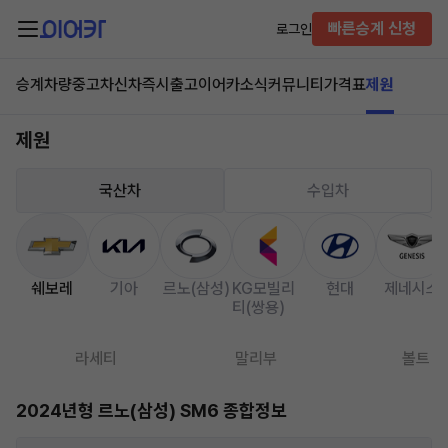
빠른승계 신청
로그인
승계차량
중고차
신차즉시출고
이어카소식
커뮤니티
가격표
제원
제원
국산차
수입차
쉐보레
기아
르노(삼성)
KG모빌리
현대
제네시스
티(쌍용)
라세티
말리부
볼트
2024년형 르노(삼성) SM6 종합정보