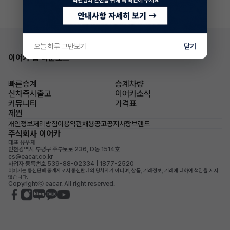
오늘 하루 그만보기
닫기
이어카 앱 다운로드
빠른승계
승계차량
신차즉시출고
이어카소식
커뮤니티
가격표
제원
개인정보처리방침
이용약관
채용공고
공지사항
브랜드
주식회사 이어카
대표 유우재
인천광역시 부평구 주부토로 236, D동 1514호
cs@eacar.co.kr
사업자 등록번호 539-88-02334 | 1877-2520
이어카는 통신판매 중개자로서 통신판매의 당사자가 아니며, 상품, 거래정보, 거래에 대하여 책임을 지지
않습니다.
Copyrightⓒ eacar. All right reserved.