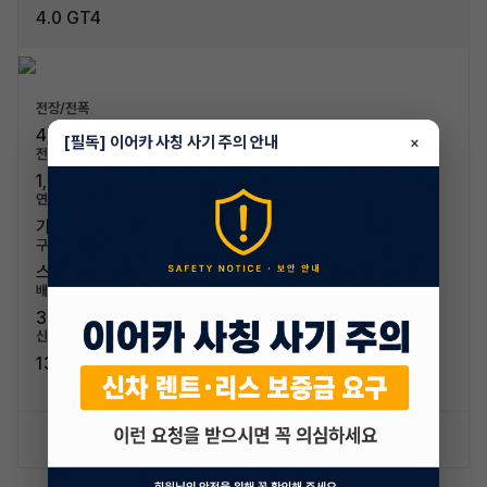
4.0 GT4
전장/전폭
4,456mm / 1,801mm
[필독] 이어카 사칭 사기 주의 안내
×
전고/축고
1,269mm / 2,484mm
연료/연비
가솔린 / 7.6km/L (5등급)
구분/좌석
스포츠카 / 2인승
배기량
3995cc
신차가격
138,700,000원
신차 문의하기
승계 리스트