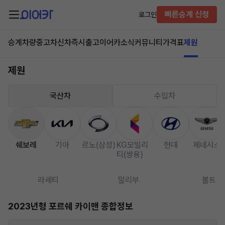
빠른승계 신청
로그인
승계차량
중고차
신차즉시출고
이어카소식
커뮤니티
가격표
제원
제원
국산차
수입차
쉐보레
기아
르노(삼성)
KG모빌리
현대
제네시스
티(쌍용)
라세티
말리부
볼트
2023년형 포르쉐 카이맨 종합정보