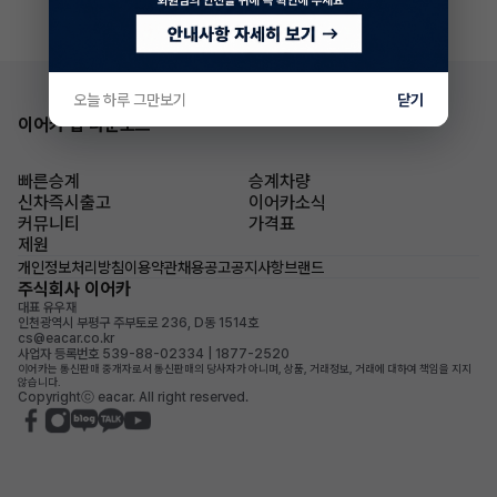
오늘 하루 그만보기
닫기
이어카 앱 다운로드
빠른승계
승계차량
신차즉시출고
이어카소식
커뮤니티
가격표
제원
개인정보처리방침
이용약관
채용공고
공지사항
브랜드
주식회사 이어카
대표 유우재
인천광역시 부평구 주부토로 236, D동 1514호
cs@eacar.co.kr
사업자 등록번호 539-88-02334 | 1877-2520
이어카는 통신판매 중개자로서 통신판매의 당사자가 아니며, 상품, 거래정보, 거래에 대하여 책임을 지지
않습니다.
Copyrightⓒ eacar. All right reserved.