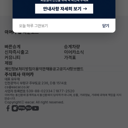
오늘 하루 그만보기
닫기
이어카 앱 다운로드
빠른승계
승계차량
신차즉시출고
이어카소식
커뮤니티
가격표
제원
개인정보처리방침
이용약관
채용공고
공지사항
브랜드
주식회사 이어카
대표 유우재
인천광역시 부평구 주부토로 236, D동 1514호
cs@eacar.co.kr
사업자 등록번호 539-88-02334 | 1877-2520
이어카는 통신판매 중개자로서 통신판매의 당사자가 아니며, 상품, 거래정보, 거래에 대하여 책임을 지지
않습니다.
Copyrightⓒ eacar. All right reserved.