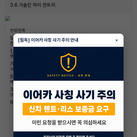
3.6 가솔린 하이 컨트리
전장/전폭
5,230mm / 2,000mm
[필독] 이어카 사칭 사기 주의 안내
×
전고/축고
1,780mm / 3,073mm
연료/연비
가솔린 / 8.3km/L (5등급)
구분/좌석
SUV / 7인승
배기량
3564cc
신차가격
65,250,000원
신차 문의하기
승계 리스트