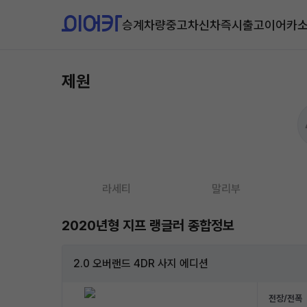
승계차량
중고차
신차즉시출고
이어카
제원
라세티
말리부
2020년형 지프 랭글러 종합정보
2.0 오버랜드 4DR 사지 에디션
전장/전폭