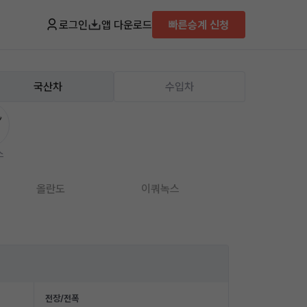
로그인
앱 다운로드
빠른승계 신청
국산차
수입차
스
올란도
이쿼녹스
임팔라
전장/전폭