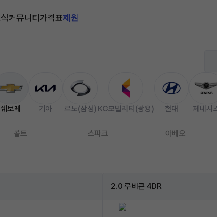
소식
커뮤니티
가격표
제원
쉐보레
기아
르노(삼성)
KG모빌리티(쌍용)
현대
제네시
볼트
스파크
아베오
2.0 루비콘 4DR