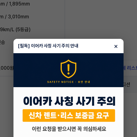
m / 1,895mm
m / 3,010mm
9km/L (5등급)
인승
×
[필독] 이어카 사칭 사기 주의 안내
,000원
신차 문의하기
승계 리스
2.0 스포츠 4DR 윌리스 에디션