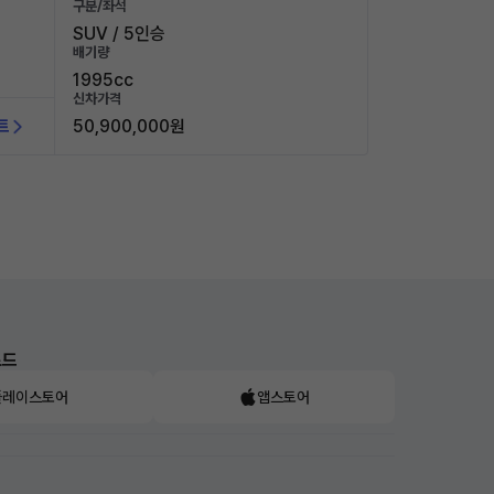
구분/좌석
SUV / 5인승
배기량
1995cc
신차가격
트
50,900,000원
로드
플레이스토어
앱스토어