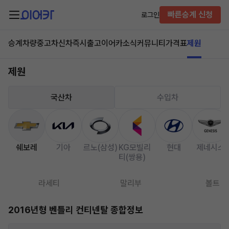
빠른승계 신청
로그인
승계차량
중고차
신차즉시출고
이어카소식
커뮤니티
가격표
제원
제원
국산차
수입차
쉐보레
기아
르노(삼성)
KG모빌리
현대
제네시스
티(쌍용)
라세티
말리부
볼트
2016년형 벤틀리 컨티넨탈 종합정보