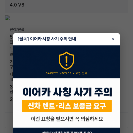
4.0 V8
전장/전폭
5,299mm / 2,207mm
[필독] 이어카 사칭 사기 주의 안내
×
전고/축고
1,488mm / 3,065mm
연료/연비
가솔린 / 7.4km/L
구분/좌석
대형차 / 5인승
배기량
3993cc
신차가격
250,000,000원
신차 문의하기
승계 리스트