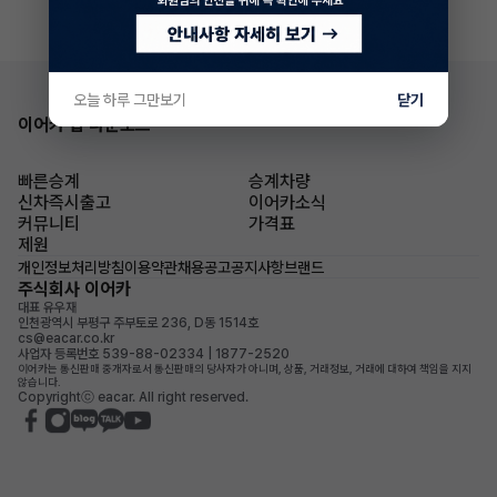
오늘 하루 그만보기
닫기
이어카 앱 다운로드
빠른승계
승계차량
신차즉시출고
이어카소식
커뮤니티
가격표
제원
개인정보처리방침
이용약관
채용공고
공지사항
브랜드
주식회사 이어카
대표 유우재
인천광역시 부평구 주부토로 236, D동 1514호
cs@eacar.co.kr
사업자 등록번호 539-88-02334 | 1877-2520
이어카는 통신판매 중개자로서 통신판매의 당사자가 아니며, 상품, 거래정보, 거래에 대하여 책임을 지지
않습니다.
Copyrightⓒ eacar. All right reserved.