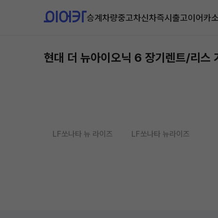
승계차량
중고차
신차즉시출고
이어카
현대 더 뉴아이오닉 6 장기렌트/리스
LF쏘나타 뉴 라이즈
LF쏘나타 뉴라이즈