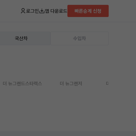
로그인
앱 다운로드
빠른승계 신청
국산차
수입차
더 뉴그랜드스타렉스
더 뉴그랜저
더 뉴그랜저IG