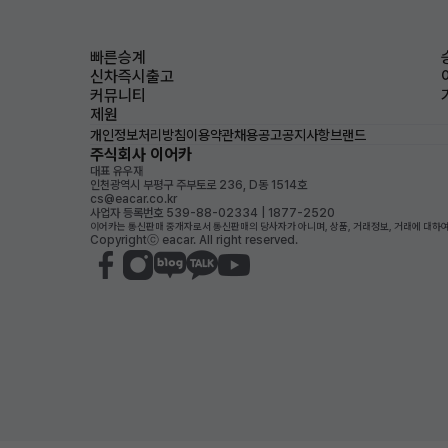
빠른승계
신차즉시출고
커뮤니티
제원
개인정보처리방침
이용약관
채용공고
공지사항
브랜드
주식회사 이어카
대표 유우재
인천광역시 부평구 주부토로 236, D동 1514호
cs@eacar.co.kr
사업자 등록번호 539-88-02334 | 1877-2520
이어카는 통신판매 중개자로서 통신판매의 당사자가 아니며, 상품, 거래정보, 거래에 대하여
Copyrightⓒ eacar. All right reserved.