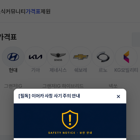
소식
커뮤니티
가격표
제원
 가격표
현대
기아
제네시스
쉐보레
르노
KG모빌리티
그랜저IG
그랜저IG 하이브리드
넥쏘
×
[필독] 이어카 사칭 사기 주의 안내