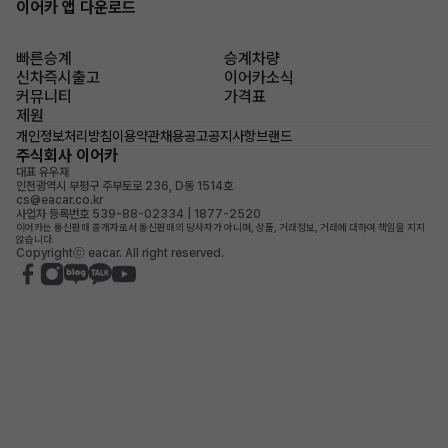
이어카 앱 다운로드
빠른승계
승계차량
신차즉시출고
이어카소식
커뮤니티
가격표
제원
개인정보처리방침
이용약관
채용공고
공지사항
브랜드
주식회사 이어카
대표 유우재
인천광역시 부평구 주부토로 236, D동 1514호
cs@eacar.co.kr
사업자 등록번호 539-88-02334 | 1877-2520
이어카는 통신판매 중개자로서 통신판매의 당사자가 아니며, 상품, 거래정보, 거래에 대하여 책임을 지지
않습니다.
Copyrightⓒ eacar. All right reserved.