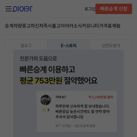
빠른승계 신청
로그인
승계차량
중고차
신차즉시출고
이어카소식
커뮤니티
가격표
제원
블로그
E-스토리
안전도평가