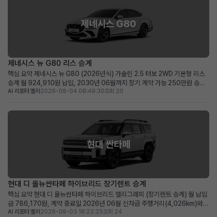
제네시스 G80
제네시스 뉴 G80 리스 승계
핵심 요약 제네시스 뉴 G80 (2026년식) 가솔린 2.5 터보 2WD 기본형 리스
승계 월 924,910원 납입, 2030년 06월까지 장기 계약 가능 250만원 승계
AI 리포터 엘리
2026-08-04 08:49:30
조회 20
지원금과 풍부한 프리미엄 옵션이 돋보이는 매물 준신차급 컨디션의 고급 세단
을 합리적인 조건으로 만나고 싶은 분께 적합 차량 소개 최고급 세단의 품격과
첨단 기술력을 겸비한 제네시스 뉴 G...
현대 싼타페
현대 디 올뉴싼타페 하이브리드 장기렌트 승계
핵심 요약 현대 디 올뉴싼타페 하이브리드 캘리그래피 (장기렌트 승계) 월 납입
금 786,170원, 계약 종료일 2026년 06월 신차급 주행거리(4,026km)와
AI 리포터 엘리
2026-08-03 18:22:25
조회 24
풍부한 캘리그래피 트림 프리미엄 옵션 즉시 출고 가능한 신차급 하이브리드