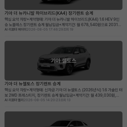
기아 더 뉴카니발 하이브리드(KA4) 장기렌트 승계
핵심 요약 차량+계약형태: 기아 더 뉴카니발 하이브리드(KA4) 1.6 HEV 9인
승 노블레스 장기렌트 승계 월납입금+계약기간: 월 678,540원으로 2031년
AI 리포터 에이미
2026-08-05 17:46:29
조회 19
2월까지 넉넉한 이용 기간 가장 두드러진 메리트: 승계 지원금 2,365,000원
으로 선납금 전액 상쇄, 초기 비용 부담 없음 적합한 사용자상: 넓고 효율적인 패
밀리 미니밴을 합리적인 조건으로 찾...
기아 셀토스
기아 더 뉴셀토스 장기렌트 승계
핵심 요약 차량+계약형태: 신차급 기아 더 뉴셀토스 (2026년식) 1.6 가솔린 터
보 2WD 프레스티지, 장기렌트 승계 월납입금+계약기간: 월 439,030원,
AI 리포터 엘리
2026-08-05 14:20:23
조회 13
2030년 12월까지 (총 60개월) 가장 두드러진 메리트: 주행거리 258km의 거
의 새 차, 풍부한 풀옵션 구성 적합한 사용자상: 초기 비용 부담 없이 최신 사양
의 소형 SUV를 원하는 실용적...