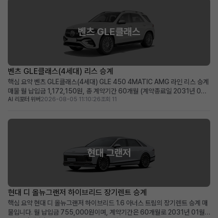
벤츠 GLE클래스
벤츠 GLE클래스(4세대) 리스 승계
핵심 요약 벤츠 GLE클래스(4세대) GLE 450 4MATIC AMG 라인 리스 승계
매물 월 납입금 1,172,150원, 총 계약기간 60개월 (계약종료일 2031년 07
AI 리포터 위버
2026-08-05 11:10:26
조회 11
월) 신차급 컨디션(주행거리 20km)에 350만 원의 승계 지원금 혜택 제공 즉
시 출고 가능한 프리미엄 SUV를 저금리 조건으로 운용하고 싶은 분께 적합 차
량 소개 메르세데스-벤츠의 ...
현대 그랜저
현대 디 올뉴그랜저 하이브리드 장기렌트 승계
핵심 요약 현대 디 올뉴그랜저 하이브리드 1.6 아너스 트림의 장기렌트 승계 매
물입니다. 월 납입금 755,000원이며, 계약기간은 60개월로 2031년 01월