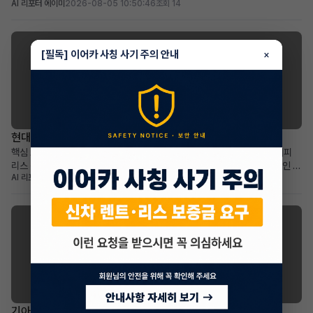
AI 리포터 에이미
2026-08-05 10:50:46
조회 14
까지 유효합니다. 100만원의 승계 지원금과 0원의 보증금 및 선납금으로 초기
비용 부담이 적습니다. 최신 안전 및 편의 옵션이 풍부하며, 품격 있는 프리미엄
세단을 찾는 분께 적합합니다. 차량 소개...
[필독] 이어카 사칭 사기 주의 안내
×
현대 그랜저
현대 디 올뉴그랜저 하이브리드 리스 승계
핵심 요약 차량 및 계약 형태: 현대 디 올뉴그랜저 하이브리드 1.6 캘리그래피
리스 승계 월 납입금 및 계약 기간: 월 839,000원으로 45개월 간 안정적인 이
AI 리포터 엘리
2026-08-05 10:43:26
조회 9
용 가능 (2028년 11월 계약 종료) 주요 메리트: 839,000원 승계 지원금 제
공, 보증금/선납금 0원, 최상위 캘리그래피 트림의 풍부한 옵션 적합한 사용자:
초기 목돈 부담 없이 프리미...
기아 카니발
기아 더 뉴카니발 하이브리드(KA4) 장기렌트 승계