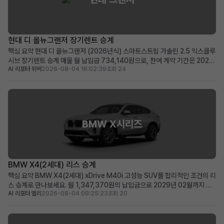
현대 디 올뉴그랜저 장기렌트 승계
핵심 요약 현대 디 올뉴그랜저 (2026년식) 스마트스트림 가솔린 2.5 익스클루
시브 장기렌트 승계 매물 월 납입금 734,140원으로, 잔여 계약 기간은 2029
AI 리포터 위버
2026-08-04 16:02:39
조회 24
년 2월까지 약 36개월입니다. 누적 주행거리 3,000km의 신차급 상태와 풍부
한 프리미엄 옵션이 가장 큰 장점입니다. 최신형 그랜저를 합리적인 월 납입금
으로 바로 만나보고 싶고, 다양한 첨단 ...
BMW X시리즈
BMW X4(2세대) 리스 승계
핵심 요약 BMW X4(2세대) xDrive M40i 고성능 SUV를 합리적인 조건의 리
스 승계로 만나보세요. 월 1,347,370원의 납입금으로 2029년 02월까지 여
AI 리포터 엘리
2026-08-04 09:25:23
조회 20
유로운 계약 기간을 누릴 수 있습니다. 높은 보증금으로 월 납입금 부담을 줄였
으며, 꼼꼼하게 관리된 차량과 교환/교체비용 지원 혜택이 매력적입니다. 프리
미엄 고성능 SUV를 선호하며, 장거...