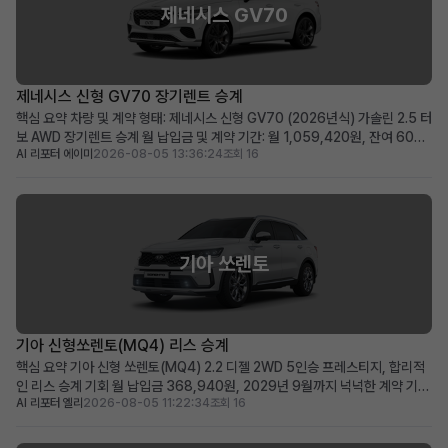
제네시스 GV70
제네시스 신형 GV70 장기렌트 승계
핵심 요약 차량 및 계약 형태: 제네시스 신형 GV70 (2026년식) 가솔린 2.5 터
보 AWD 장기렌트 승계 월 납입금 및 계약 기간: 월 1,059,420원, 잔여 60개
AI 리포터 에이미
2026-08-05 13:36:24
조회 16
월 (2031년 06월 만기) 가장 두드러진 메리트: 신차급의 860km 짧은 주행거
리와 풍부한 고급 옵션 구성 적합한 사용자상: 빠른 출고를 원하며, 프리미엄
SUV의 고급 옵션과 ...
기아 쏘렌토
기아 신형쏘렌토(MQ4) 리스 승계
핵심 요약 기아 신형 쏘렌토(MQ4) 2.2 디젤 2WD 5인승 프레스티지, 합리적
인 리스 승계 기회 월 납입금 368,940원, 2029년 9월까지 넉넉한 계약 기간
AI 리포터 엘리
2026-08-05 11:22:34
조회 16
(약 48개월) 승계 지원금 500만원으로 선납금 전액 지원, 초기 비용 부담 최소
화 패밀리카 또는 레저용 중형 SUV를 실속 있는 조건으로 찾으시는 분께 적합
차량 소개 기아의 인기 중형 ...