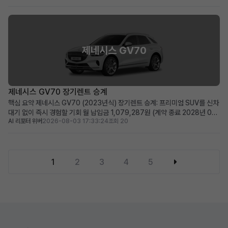
SUV를 찾는 장거리 운전자 및 가족 단위 사용자 차량 소개 현대자동차의 최신
디자인과 효율성을 겸비한 디 올뉴싼타페 하이...
제네시스 GV70
제네시스 GV70 장기렌트 승계
핵심 요약 제네시스 GV70 (2023년식) 장기렌트 승계: 프리미엄 SUV를 신차
대기 없이 즉시 경험할 기회 월 납입금 1,079,287원 (계약 종료 2028년 07
AI 리포터 위버
2026-08-03 17:33:24
조회 20
월): 합리적인 월 납입금과 넉넉한 잔여 계약기간 승계 지원금 300만원 & 풍부
한 옵션: 초기 부담을 줄여주는 지원금과 파퓰러 패키지1, 파노라마 선루프 등
고급 옵션 장착 완벽한 관리 ...
1
2
3
4
5