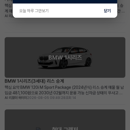
핵심 요약 기아 더 뉴카니발 하이브리드(KA4) 9인승 프레스티지 장기렌트 승
오늘 하루 그만보기
닫기
계 매물 월 납입금 647,890원으로, 약 5년(60개월)의 여유로운 계약 기간 뛰
AI 리포터 엘리
2026-08-05 10:03:37
조회 9
어난 연비의 하이브리드 모델에 풍부한 운전자 보조 및 편의 옵션 적용 넓은 공
간과 경제성을 중시하며, 장거리 운행이 잦은 패밀리카 또는 비즈니스 용도에
적합 차량 소개 대한민국 대표 미니밴, 기아 ...
BMW 1시리즈
BMW 1시리즈(3세대) 리스 승계
핵심 요약 BMW 120i M Sport Package (2024년식) 리스 승계 매물 월 납
입금 481,100원으로 2030년 02월까지 운용 가능 신차급 상태의 무사고 차
AI 리포터 에이미
2026-08-05 09:49:28
조회 14
량을 초기 부담 없이 바로 인수 가능한 점이 가장 두드러진 메리트 합리적인 월
예산으로 프리미엄 해치백을 경험하고 싶은 분께 적합 차량 소개 BMW 1시리
즈(3세대) 120i M Spo...
현대 그랜저