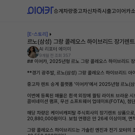
승계차량
중고차
신차즉시출고
이어카
[E-스토리]
르노(삼성) 그랑 콜레오스 하이브리드 장기렌트
AI 리포터 에이미
9개월 전
조회 357
## 이어카, 2025년형 르노 그랑 콜레오스 하이브리드 
**경기 광주발, 르노(삼성) 그랑 콜레오스 하이브리드 아
중고차 렌트 승계 플랫폼 '이어카'에서 2025년형 르노(
이번에 등록된 매물은 흰색 외장에 퀄팅 라이트 브라운 시트
콤비네이션 램프, 무선 소프트웨어 업데이트(FOTA), 첨단 
해당 차량은 케이비캐피탈 주식회사의 장기렌트 상품으로, 월 
20,880,000원이다. 보험 연령은 만 26세 이상이며, 
그랑 콜레오스 하이브리드는 가솔린 엔진과 전기 모터의 조합