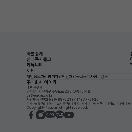
빠른승계
신차즉시출고
커뮤니티
제원
개인정보처리방침
이용약관
채용공고
공지사항
브랜드
주식회사 이어카
대표 유우재
인천광역시 부평구 주부토로 236, D동 1514호
cs@eacar.co.kr
사업자 등록번호 539-88-02334 | 1877-2520
이어카는 통신판매 중개자로서 통신판매의 당사자가 아니며, 상품, 거래정보, 거래에 대하여
Copyrightⓒ eacar. All right reserved.