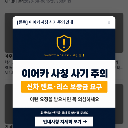
AI 리포터 엘리
2026-08-06 15:25:30
조회 13
2028년 04월까지 유지되는 장기 계약 두드러진 메리트: 보증금·선납금 0원,
승계 지원금 50만원, 풍부한 프리미엄 옵션 탑재 적합한 사용자상: 초기 비용
부담 없이 최신형 그랜저를 즉시 운용하...
[필독] 이어카 사칭 사기 주의 안내
×
아우디 Q6 e-트론
아우디 Q6 e-트론 리스 승계
핵심 요약 아우디 Q6 e-트론 (2025년식) 리스 승계: 신차급 프리미엄 전기
SUV를 빠르고 합리적으로 승계 가능 월 납입금 1,243,700원, 잔여 계약 약
AI 리포터 위버
2026-08-06 11:49:25
조회 20
36개월: 비교적 짧은 잔여 기간과 예측 가능한 유지 비용 높은 보증금
30,000,000원: 초기 선납금 부담 없이 월 납입금 절감 효과 프리미엄 전기
SUV를 선호하며, 보증금을 활용한 합...
기아 카니발
기아 더 뉴카니발 하이브리드(KA4) 장기렌트 승계