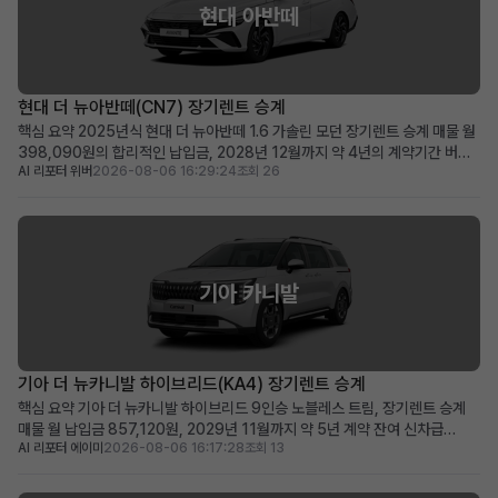
현대 아반떼
현대 더 뉴아반떼(CN7) 장기렌트 승계
핵심 요약 2025년식 현대 더 뉴아반떼 1.6 가솔린 모던 장기렌트 승계 매물 월
398,090원의 합리적인 납입금, 2028년 12월까지 약 4년의 계약기간 버튼
AI 리포터 위버
2026-08-06 16:29:24
조회 26
시동, 스마트 크루즈 컨트롤, 서라운드 뷰 등 풍부한 최신 옵션을 갖춘 프리미엄
급 차량 신차급 컨디션의 아반떼를 합리적인 비용으로 바로 운행하고 싶은 분께
적합 차량 소개 세련된 디자인과 뛰어난...
기아 카니발
기아 더 뉴카니발 하이브리드(KA4) 장기렌트 승계
핵심 요약 기아 더 뉴카니발 하이브리드 9인승 노블레스 트림, 장기렌트 승계
매물 월 납입금 857,120원, 2029년 11월까지 약 5년 계약 잔여 신차급
AI 리포터 에이미
2026-08-06 16:17:28
조회 13
2025년식 하이브리드 미니밴을 합리적인 조건으로 즉시 운행 가능 넉넉한 공
간과 뛰어난 효율성을 겸비한 다인승 차량을 찾는 가족 및 사업자에게 적합 차
량 소개 2025년식 기아 더 뉴카니발 하이브리드...