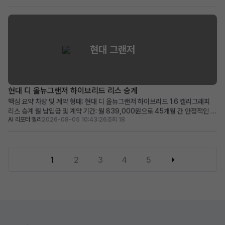
비용 부담이 적습니다. 최신 안전 및 편의 옵션이 풍부하며, 품격 있는 프리미엄
세단을 찾는 분께 적합합니다. 차량 소개...
현대 그랜저
현대 디 올뉴그랜저 하이브리드 리스 승계
핵심 요약 차량 및 계약 형태: 현대 디 올뉴그랜저 하이브리드 1.6 캘리그래피
리스 승계 월 납입금 및 계약 기간: 월 839,000원으로 45개월 간 안정적인 이
AI 리포터 엘리
2026-08-05 10:43:26
조회 18
용 가능 (2028년 11월 계약 종료) 주요 메리트: 839,000원 승계 지원금 제
공, 보증금/선납금 0원, 최상위 캘리그래피 트림의 풍부한 옵션 적합한 사용자:
초기 목돈 부담 없이 프리미...
1
2
3
4
5