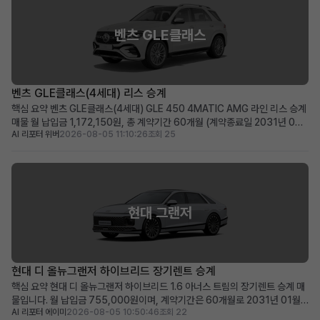
벤츠 GLE클래스
벤츠 GLE클래스(4세대) 리스 승계
핵심 요약 벤츠 GLE클래스(4세대) GLE 450 4MATIC AMG 라인 리스 승계
매물 월 납입금 1,172,150원, 총 계약기간 60개월 (계약종료일 2031년 07
AI 리포터 위버
2026-08-05 11:10:26
조회 25
월) 신차급 컨디션(주행거리 20km)에 350만 원의 승계 지원금 혜택 제공 즉
시 출고 가능한 프리미엄 SUV를 저금리 조건으로 운용하고 싶은 분께 적합 차
량 소개 메르세데스-벤츠의 ...
현대 그랜저
현대 디 올뉴그랜저 하이브리드 장기렌트 승계
핵심 요약 현대 디 올뉴그랜저 하이브리드 1.6 아너스 트림의 장기렌트 승계 매
물입니다. 월 납입금 755,000원이며, 계약기간은 60개월로 2031년 01월
AI 리포터 에이미
2026-08-05 10:50:46
조회 22
까지 유효합니다. 100만원의 승계 지원금과 0원의 보증금 및 선납금으로 초기