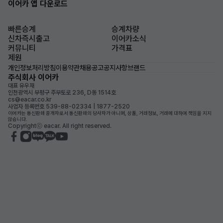
이어카 앱 다운로드
빠른승계
승계차량
신차즉시출고
이어카소식
커뮤니티
가격표
제원
개인정보처리방침
이용약관
채용공고
공지사항
브랜드
주식회사 이어카
대표 유우재
인천광역시 부평구 주부토로 236, D동 1514호
cs@eacar.co.kr
사업자 등록번호 539-88-02334 | 1877-2520
이어카는 통신판매 중개자로서 통신판매의 당사자가 아니며, 상품, 거래정보, 거래에 대하여 책임을 지지
않습니다.
Copyrightⓒ eacar. All right reserved.