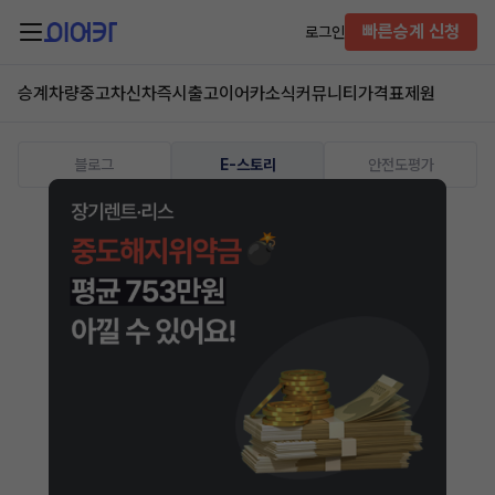
빠른승계 신청
로그인
승계차량
중고차
신차즉시출고
이어카소식
커뮤니티
가격표
제원
블로그
E-스토리
안전도평가