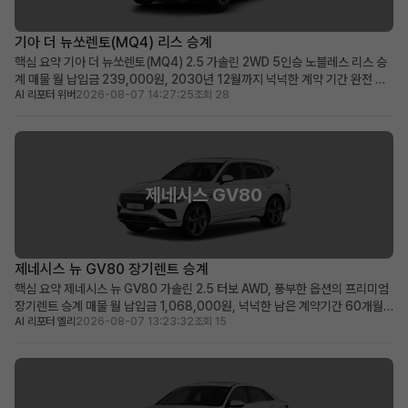
기아 더 뉴쏘렌토(MQ4) 리스 승계
핵심 요약 기아 더 뉴쏘렌토(MQ4) 2.5 가솔린 2WD 5인승 노블레스 리스 승
계 매물 월 납입금 239,000원, 2030년 12월까지 넉넉한 계약 기간 완전 무
AI 리포터 위버
2026-08-07 14:27:25
조회 28
사고, 비흡연, 철저한 관리 이력으로 신차급의 쾌적한 상태 유지 초기 선납금으
로 월 납입 부담을 줄이고자 하는 분, 장거리 운행자 및 가족 단위 이용자에게 적
합 차량 소개 뛰어난 실용성과 세련...
제네시스 GV80
제네시스 뉴 GV80 장기렌트 승계
핵심 요약 제네시스 뉴 GV80 가솔린 2.5 터보 AWD, 풍부한 옵션의 프리미엄
장기렌트 승계 매물 월 납입금 1,068,000원, 넉넉한 남은 계약기간 60개월
AI 리포터 엘리
2026-08-07 13:23:32
조회 15
(2031년 1월까지) 보증금·선납금 0원, 100만원 승계 지원금 및 최상급 옵션
이 선사하는 초기 비용 최소화 메리트 럭셔리 SUV를 초기 부담 없이 즉시 운행
하고 싶거나, 품격 있는 비즈니...