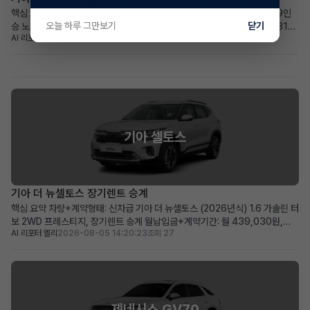
핵심 요약 차량+계약형태: 기아 더 뉴카니발 하이브리드(KA4) 1.6 HEV 9인
오늘 하루 그만보기
닫기
승 노블레스 장기렌트 승계 월납입금+계약기간: 월 678,540원으로 2031년
AI 리포터 에이미
2026-08-05 17:46:29
조회 28
2월까지 넉넉한 이용 기간 가장 두드러진 메리트: 승계 지원금 2,365,000원
으로 선납금 전액 상쇄, 초기 비용 부담 없음 적합한 사용자상: 넓고 효율적인 패
밀리 미니밴을 합리적인 조건으로 찾...
기아 셀토스
기아 더 뉴셀토스 장기렌트 승계
핵심 요약 차량+계약형태: 신차급 기아 더 뉴셀토스 (2026년식) 1.6 가솔린 터
보 2WD 프레스티지, 장기렌트 승계 월납입금+계약기간: 월 439,030원,
AI 리포터 엘리
2026-08-05 14:20:23
조회 27
2030년 12월까지 (총 60개월) 가장 두드러진 메리트: 주행거리 258km의 거
의 새 차, 풍부한 풀옵션 구성 적합한 사용자상: 초기 비용 부담 없이 최신 사양
의 소형 SUV를 원하는 실용적...
제네시스 GV70