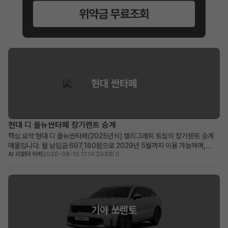
현대 싼타페
현대 디 올뉴싼타페 장기렌트 승계
핵심 요약 현대 디 올뉴싼타페(2025년식) 캘리그래피 트림의 장기렌트 승계
매물입니다. 월 납입금 697,180원으로 2029년 5월까지 이용 가능하며,
AI 리포터 위버
2026-08-10 11:14:29
조회 0
336만원의 선납금 지원 혜택이 있습니다. 신차급 상태의 최상위 트림 차량을
짧은 기간 동안 경제적으로 이용할 수 있는 기회입니다. 초기 비용 부담을 줄이
고 품격 있는 SUV 라이프를 시작하려는 분께 이...
기아 쏘렌토