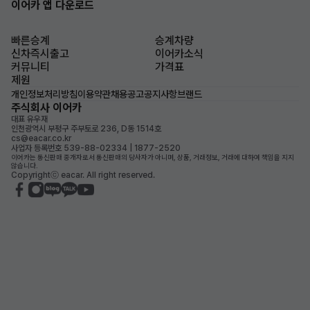
이어카 앱 다운로드
빠른승계
승계차량
신차즉시출고
이어카소식
커뮤니티
가격표
제원
개인정보처리방침
이용약관
채용공고
공지사항
브랜드
주식회사 이어카
대표 유우재
인천광역시 부평구 주부토로 236, D동 1514호
cs@eacar.co.kr
사업자 등록번호 539-88-02334 | 1877-2520
이어카는 통신판매 중개자로서 통신판매의 당사자가 아니며, 상품, 거래정보, 거래에 대하여 책임을 지지
않습니다.
Copyrightⓒ eacar. All right reserved.