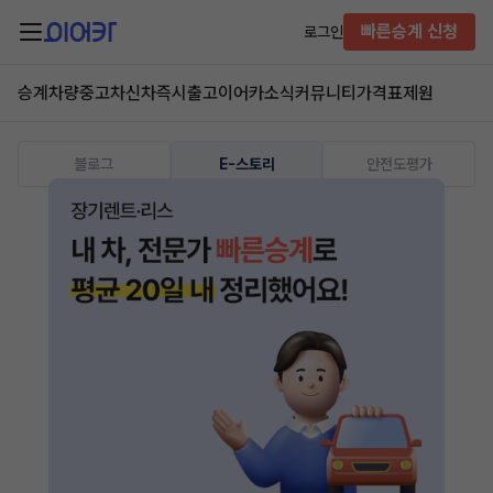
빠른승계 신청
로그인
승계차량
중고차
신차즉시출고
이어카소식
커뮤니티
가격표
제원
블로그
E-스토리
안전도평가