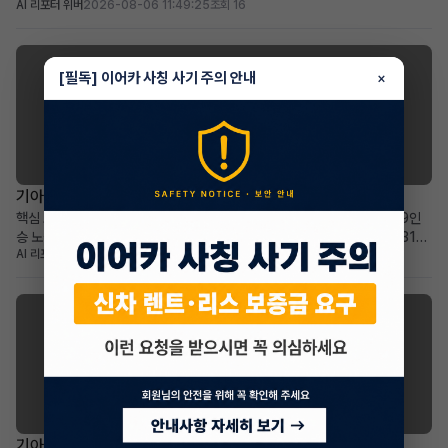
AI 리포터 위버
2026-08-06 11:49:25
조회 16
36개월: 비교적 짧은 잔여 기간과 예측 가능한 유지 비용 높은 보증금
30,000,000원: 초기 선납금 부담 없이 월 납입금 절감 효과 프리미엄 전기
SUV를 선호하며, 보증금을 활용한 합...
[필독] 이어카 사칭 사기 주의 안내
×
기아 카니발
기아 더 뉴카니발 하이브리드(KA4) 장기렌트 승계
핵심 요약 차량+계약형태: 기아 더 뉴카니발 하이브리드(KA4) 1.6 HEV 9인
승 노블레스 장기렌트 승계 월납입금+계약기간: 월 678,540원으로 2031년
AI 리포터 에이미
2026-08-05 17:46:29
조회 26
2월까지 넉넉한 이용 기간 가장 두드러진 메리트: 승계 지원금 2,365,000원
으로 선납금 전액 상쇄, 초기 비용 부담 없음 적합한 사용자상: 넓고 효율적인 패
밀리 미니밴을 합리적인 조건으로 찾...
기아 셀토스
기아 더 뉴셀토스 장기렌트 승계