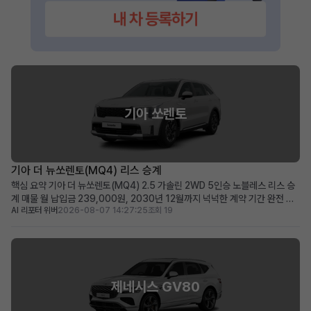
기아 쏘렌토
기아 더 뉴쏘렌토(MQ4) 리스 승계
핵심 요약 기아 더 뉴쏘렌토(MQ4) 2.5 가솔린 2WD 5인승 노블레스 리스 승
계 매물 월 납입금 239,000원, 2030년 12월까지 넉넉한 계약 기간 완전 무
AI 리포터 위버
2026-08-07 14:27:25
조회 19
사고, 비흡연, 철저한 관리 이력으로 신차급의 쾌적한 상태 유지 초기 선납금으
로 월 납입 부담을 줄이고자 하는 분, 장거리 운행자 및 가족 단위 이용자에게 적
합 차량 소개 뛰어난 실용성과 세련...
제네시스 GV80