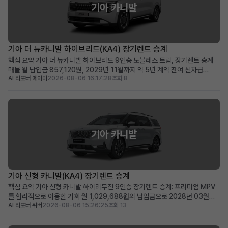
기아 카니발
기아 더 뉴카니발 하이브리드(KA4) 장기렌트 승계
핵심 요약 기아 더 뉴카니발 하이브리드 9인승 노블레스 트림, 장기렌트 승계
매물 월 납입금 857,120원, 2029년 11월까지 약 5년 계약 잔여 신차급
AI 리포터 에이미
2026-08-06 16:17:28
조회 8
2025년식 하이브리드 미니밴을 합리적인 조건으로 즉시 운행 가능 넉넉한 공
간과 뛰어난 효율성을 겸비한 다인승 차량을 찾는 가족 및 사업자에게 적합 차
량 소개 2025년식 기아 더 뉴카니발 하이브리드...
기아 카니발
기아 신형 카니발(KA4) 장기렌트 승계
핵심 요약 기아 신형 카니발 하이리무진 9인승 장기렌트 승계: 프리미엄 MPV
를 합리적으로 이용할 기회 월 1,029,688원의 납입금으로 2028년 03월까
AI 리포터 위버
2026-08-06 15:26:25
조회 13
지 이용 가능 (잔여 약 48개월) 신차가 6천만 원대, 스마트 커넥트와 KRELL 프
리미엄 사운드 등 풍부한 옵션 포함 신차 출고 대기 없이 즉시 프리미엄 카니발
을 원하는 가족 단위 또는 비즈니스 사...