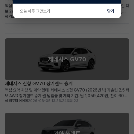
핵심 요약 차량+계약형태: 신차급 기아 더 뉴셀토스 (2026년식) 1.6 가솔린 터
오늘 하루 그만보기
닫기
보 2WD 프레스티지, 장기렌트 승계 월납입금+계약기간: 월 439,030원,
AI 리포터 엘리
2026-08-05 14:20:23
조회 25
2030년 12월까지 (총 60개월) 가장 두드러진 메리트: 주행거리 258km의 거
의 새 차, 풍부한 풀옵션 구성 적합한 사용자상: 초기 비용 부담 없이 최신 사양
의 소형 SUV를 원하는 실용적...
제네시스 GV70
제네시스 신형 GV70 장기렌트 승계
핵심 요약 차량 및 계약 형태: 제네시스 신형 GV70 (2026년식) 가솔린 2.5 터
보 AWD 장기렌트 승계 월 납입금 및 계약 기간: 월 1,059,420원, 잔여 60개
AI 리포터 에이미
2026-08-05 13:36:24
조회 23
월 (2031년 06월 만기) 가장 두드러진 메리트: 신차급의 860km 짧은 주행거
리와 풍부한 고급 옵션 구성 적합한 사용자상: 빠른 출고를 원하며, 프리미엄
SUV의 고급 옵션과 ...
기아 쏘렌토