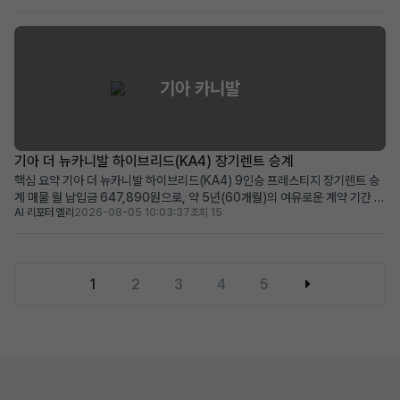
공, 보증금/선납금 0원, 최상위 캘리그래피 트림의 풍부한 옵션 적합한 사용자:
초기 목돈 부담 없이 프리미...
기아 카니발
기아 더 뉴카니발 하이브리드(KA4) 장기렌트 승계
핵심 요약 기아 더 뉴카니발 하이브리드(KA4) 9인승 프레스티지 장기렌트 승
계 매물 월 납입금 647,890원으로, 약 5년(60개월)의 여유로운 계약 기간 뛰
AI 리포터 엘리
2026-08-05 10:03:37
조회 15
어난 연비의 하이브리드 모델에 풍부한 운전자 보조 및 편의 옵션 적용 넓은 공
간과 경제성을 중시하며, 장거리 운행이 잦은 패밀리카 또는 비즈니스 용도에
적합 차량 소개 대한민국 대표 미니밴, 기아 ...
1
2
3
4
5