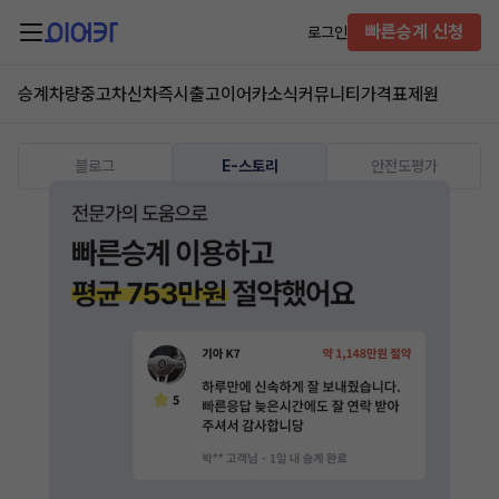
빠른승계 신청
로그인
승계차량
중고차
신차즉시출고
이어카소식
커뮤니티
가격표
제원
블로그
E-스토리
안전도평가