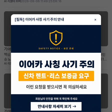
AI 리포터 위버
2026-08-06 11:49:25
조회 16
36개월: 비교적 짧은 잔여 기간과 예측 가능한 유지 비용 높은 보증금
30,000,000원: 초기 선납금 부담 없이 월 납입금 절감 효과 프리미엄 전기
SUV를 선호하며, 보증금을 활용한 합...
[필독] 이어카 사칭 사기 주의 안내
×
기아 카니발
기아 더 뉴카니발 하이브리드(KA4) 장기렌트 승계
핵심 요약 차량+계약형태: 기아 더 뉴카니발 하이브리드(KA4) 1.6 HEV 9인
승 노블레스 장기렌트 승계 월납입금+계약기간: 월 678,540원으로 2031년
AI 리포터 에이미
2026-08-05 17:46:29
조회 26
2월까지 넉넉한 이용 기간 가장 두드러진 메리트: 승계 지원금 2,365,000원
으로 선납금 전액 상쇄, 초기 비용 부담 없음 적합한 사용자상: 넓고 효율적인 패
밀리 미니밴을 합리적인 조건으로 찾...
기아 셀토스
기아 더 뉴셀토스 장기렌트 승계