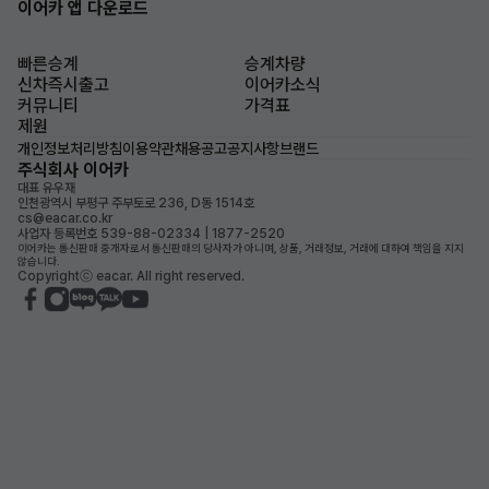
이어카 앱 다운로드
빠른승계
승계차량
신차즉시출고
이어카소식
커뮤니티
가격표
제원
개인정보처리방침
이용약관
채용공고
공지사항
브랜드
주식회사 이어카
대표 유우재
인천광역시 부평구 주부토로 236, D동 1514호
cs@eacar.co.kr
사업자 등록번호 539-88-02334 | 1877-2520
이어카는 통신판매 중개자로서 통신판매의 당사자가 아니며, 상품, 거래정보, 거래에 대하여 책임을 지지
않습니다.
Copyrightⓒ eacar. All right reserved.