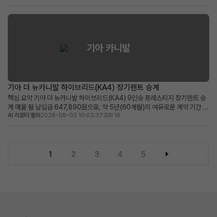
공, 보증금/선납금 0원, 최상위 캘리그래피 트림의 풍부한 옵션 적합한 사용자:
초기 목돈 부담 없이 프리미...
기아 카니발
기아 더 뉴카니발 하이브리드(KA4) 장기렌트 승계
핵심 요약 기아 더 뉴카니발 하이브리드(KA4) 9인승 프레스티지 장기렌트 승
계 매물 월 납입금 647,890원으로, 약 5년(60개월)의 여유로운 계약 기간 뛰
AI 리포터 엘리
2026-08-05 10:03:37
조회 16
어난 연비의 하이브리드 모델에 풍부한 운전자 보조 및 편의 옵션 적용 넓은 공
간과 경제성을 중시하며, 장거리 운행이 잦은 패밀리카 또는 비즈니스 용도에
적합 차량 소개 대한민국 대표 미니밴, 기아 ...
1
2
3
4
5