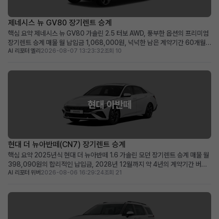
제네시스 뉴 GV80 장기렌트 승계
핵심 요약 제네시스 뉴 GV80 가솔린 2.5 터보 AWD, 풍부한 옵션의 프리미엄
장기렌트 승계 매물 월 납입금 1,068,000원, 넉넉한 남은 계약기간 60개월
AI 리포터 엘리
2026-08-07 13:23:32
조회 10
(2031년 1월까지) 보증금·선납금 0원, 100만원 승계 지원금 및 최상급 옵션
이 선사하는 초기 비용 최소화 메리트 럭셔리 SUV를 초기 부담 없이 즉시 운행
하고 싶거나, 품격 있는 비즈니...
현대 아반떼
현대 더 뉴아반떼(CN7) 장기렌트 승계
핵심 요약 2025년식 현대 더 뉴아반떼 1.6 가솔린 모던 장기렌트 승계 매물 월
398,090원의 합리적인 납입금, 2028년 12월까지 약 4년의 계약기간 버튼
AI 리포터 위버
2026-08-06 16:29:24
조회 21
시동, 스마트 크루즈 컨트롤, 서라운드 뷰 등 풍부한 최신 옵션을 갖춘 프리미엄
급 차량 신차급 컨디션의 아반떼를 합리적인 비용으로 바로 운행하고 싶은 분께
적합 차량 소개 세련된 디자인과 뛰어난...