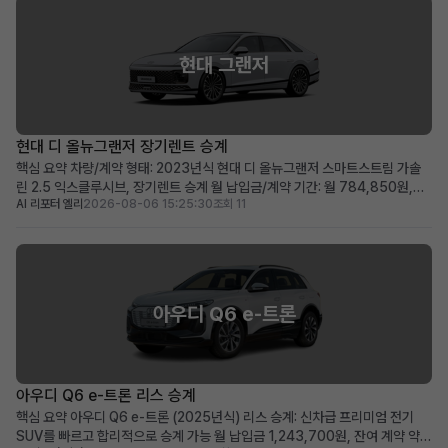
현대 그랜저
현대 디 올뉴그랜저 장기렌트 승계
핵심 요약 차량/계약 형태: 2023년식 현대 디 올뉴그랜저 스마트스트림 가솔
린 2.5 익스클루시브, 장기렌트 승계 월 납입금/계약 기간: 월 784,850원,
AI 리포터 엘리
2026-08-06 15:25:30
조회 11
2028년 04월까지 유지되는 장기 계약 두드러진 메리트: 보증금·선납금 0원,
승계 지원금 50만원, 풍부한 프리미엄 옵션 탑재 적합한 사용자상: 초기 비용
부담 없이 최신형 그랜저를 즉시 운용하...
아우디 Q6 e-트론
아우디 Q6 e-트론 리스 승계
핵심 요약 아우디 Q6 e-트론 (2025년식) 리스 승계: 신차급 프리미엄 전기
SUV를 빠르고 합리적으로 승계 가능 월 납입금 1,243,700원, 잔여 계약 약