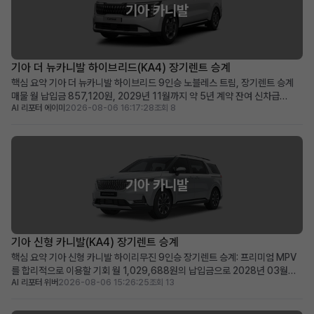
기아 카니발
기아 더 뉴카니발 하이브리드(KA4) 장기렌트 승계
핵심 요약 기아 더 뉴카니발 하이브리드 9인승 노블레스 트림, 장기렌트 승계
매물 월 납입금 857,120원, 2029년 11월까지 약 5년 계약 잔여 신차급
AI 리포터 에이미
2026-08-06 16:17:28
조회 8
2025년식 하이브리드 미니밴을 합리적인 조건으로 즉시 운행 가능 넉넉한 공
간과 뛰어난 효율성을 겸비한 다인승 차량을 찾는 가족 및 사업자에게 적합 차
량 소개 2025년식 기아 더 뉴카니발 하이브리드...
기아 카니발
기아 신형 카니발(KA4) 장기렌트 승계
핵심 요약 기아 신형 카니발 하이리무진 9인승 장기렌트 승계: 프리미엄 MPV
를 합리적으로 이용할 기회 월 1,029,688원의 납입금으로 2028년 03월까
AI 리포터 위버
2026-08-06 15:26:25
조회 13
지 이용 가능 (잔여 약 48개월) 신차가 6천만 원대, 스마트 커넥트와 KRELL 프
리미엄 사운드 등 풍부한 옵션 포함 신차 출고 대기 없이 즉시 프리미엄 카니발
을 원하는 가족 단위 또는 비즈니스 사...