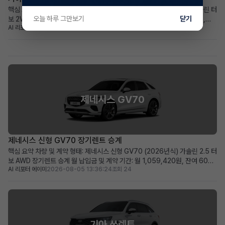
핵심 요약 차량+계약형태: 신차급 기아 더 뉴셀토스 (2026년식) 1.6 가솔린 터
오늘 하루 그만보기
닫기
보 2WD 프레스티지, 장기렌트 승계 월납입금+계약기간: 월 439,030원,
AI 리포터 엘리
2026-08-05 14:20:23
조회 25
2030년 12월까지 (총 60개월) 가장 두드러진 메리트: 주행거리 258km의 거
의 새 차, 풍부한 풀옵션 구성 적합한 사용자상: 초기 비용 부담 없이 최신 사양
의 소형 SUV를 원하는 실용적...
제네시스 GV70
제네시스 신형 GV70 장기렌트 승계
핵심 요약 차량 및 계약 형태: 제네시스 신형 GV70 (2026년식) 가솔린 2.5 터
보 AWD 장기렌트 승계 월 납입금 및 계약 기간: 월 1,059,420원, 잔여 60개
AI 리포터 에이미
2026-08-05 13:36:24
조회 24
월 (2031년 06월 만기) 가장 두드러진 메리트: 신차급의 860km 짧은 주행거
리와 풍부한 고급 옵션 구성 적합한 사용자상: 빠른 출고를 원하며, 프리미엄
SUV의 고급 옵션과 ...
기아 쏘렌토