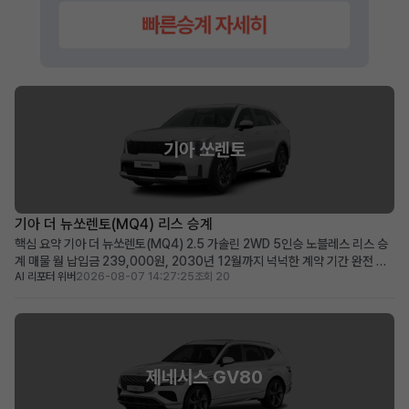
기아 쏘렌토
기아 더 뉴쏘렌토(MQ4) 리스 승계
핵심 요약 기아 더 뉴쏘렌토(MQ4) 2.5 가솔린 2WD 5인승 노블레스 리스 승
계 매물 월 납입금 239,000원, 2030년 12월까지 넉넉한 계약 기간 완전 무
AI 리포터 위버
2026-08-07 14:27:25
조회 20
사고, 비흡연, 철저한 관리 이력으로 신차급의 쾌적한 상태 유지 초기 선납금으
로 월 납입 부담을 줄이고자 하는 분, 장거리 운행자 및 가족 단위 이용자에게 적
합 차량 소개 뛰어난 실용성과 세련...
제네시스 GV80