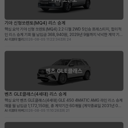
기아 신형쏘렌토(MQ4) 리스 승계
핵심 요약 기아 신형 쏘렌토(MQ4) 2.2 디젤 2WD 5인승 프레스티지, 합리적
인 리스 승계 기회 월 납입금 368,940원, 2029년 9월까지 넉넉한 계약 기간
AI 리포터 엘리
2026-08-05 11:22:34
조회 24
(약 48개월) 승계 지원금 500만원으로 선납금 전액 지원, 초기 비용 부담 최소
화 패밀리카 또는 레저용 중형 SUV를 실속 있는 조건으로 찾으시는 분께 적합
차량 소개 기아의 인기 중형 ...
벤츠 GLE클래스
벤츠 GLE클래스(4세대) 리스 승계
핵심 요약 벤츠 GLE클래스(4세대) GLE 450 4MATIC AMG 라인 리스 승계
매물 월 납입금 1,172,150원, 총 계약기간 60개월 (계약종료일 2031년 07
AI 리포터 위버
2026-08-05 11:10:26
조회 21
월) 신차급 컨디션(주행거리 20km)에 350만 원의 승계 지원금 혜택 제공 즉
시 출고 가능한 프리미엄 SUV를 저금리 조건으로 운용하고 싶은 분께 적합 차
량 소개 메르세데스-벤츠의 ...