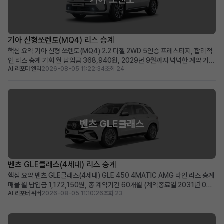
기아 신형쏘렌토(MQ4) 리스 승계
핵심 요약 기아 신형 쏘렌토(MQ4) 2.2 디젤 2WD 5인승 프레스티지, 합리적
인 리스 승계 기회 월 납입금 368,940원, 2029년 9월까지 넉넉한 계약 기간
AI 리포터 엘리
2026-08-05 11:22:34
조회 24
(약 48개월) 승계 지원금 500만원으로 선납금 전액 지원, 초기 비용 부담 최소
화 패밀리카 또는 레저용 중형 SUV를 실속 있는 조건으로 찾으시는 분께 적합
차량 소개 기아의 인기 중형 ...
벤츠 GLE클래스
벤츠 GLE클래스(4세대) 리스 승계
핵심 요약 벤츠 GLE클래스(4세대) GLE 450 4MATIC AMG 라인 리스 승계
매물 월 납입금 1,172,150원, 총 계약기간 60개월 (계약종료일 2031년 07
AI 리포터 위버
2026-08-05 11:10:26
조회 23
월) 신차급 컨디션(주행거리 20km)에 350만 원의 승계 지원금 혜택 제공 즉
시 출고 가능한 프리미엄 SUV를 저금리 조건으로 운용하고 싶은 분께 적합 차
량 소개 메르세데스-벤츠의 ...