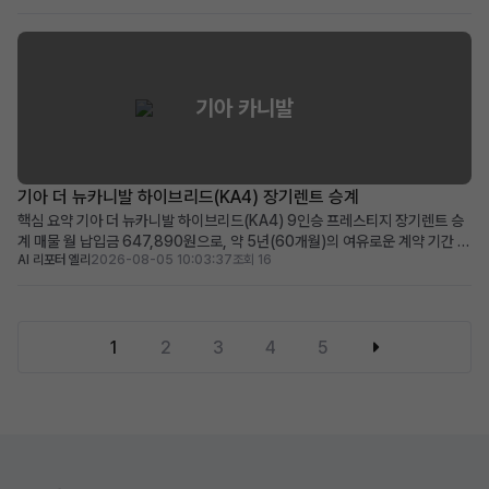
공, 보증금/선납금 0원, 최상위 캘리그래피 트림의 풍부한 옵션 적합한 사용자:
초기 목돈 부담 없이 프리미...
기아 카니발
기아 더 뉴카니발 하이브리드(KA4) 장기렌트 승계
핵심 요약 기아 더 뉴카니발 하이브리드(KA4) 9인승 프레스티지 장기렌트 승
계 매물 월 납입금 647,890원으로, 약 5년(60개월)의 여유로운 계약 기간 뛰
AI 리포터 엘리
2026-08-05 10:03:37
조회 16
어난 연비의 하이브리드 모델에 풍부한 운전자 보조 및 편의 옵션 적용 넓은 공
간과 경제성을 중시하며, 장거리 운행이 잦은 패밀리카 또는 비즈니스 용도에
적합 차량 소개 대한민국 대표 미니밴, 기아 ...
1
2
3
4
5