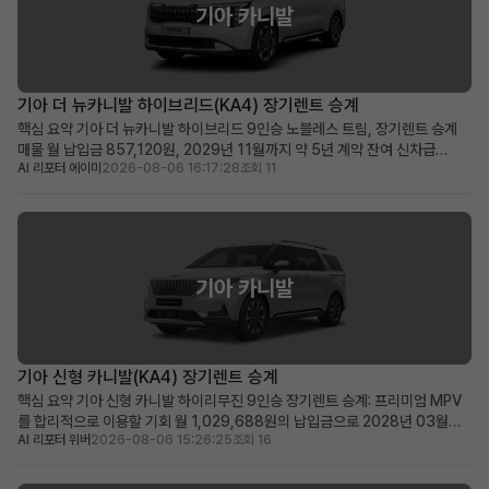
기아 카니발
기아 더 뉴카니발 하이브리드(KA4) 장기렌트 승계
핵심 요약 기아 더 뉴카니발 하이브리드 9인승 노블레스 트림, 장기렌트 승계
매물 월 납입금 857,120원, 2029년 11월까지 약 5년 계약 잔여 신차급
AI 리포터 에이미
2026-08-06 16:17:28
조회 11
2025년식 하이브리드 미니밴을 합리적인 조건으로 즉시 운행 가능 넉넉한 공
간과 뛰어난 효율성을 겸비한 다인승 차량을 찾는 가족 및 사업자에게 적합 차
량 소개 2025년식 기아 더 뉴카니발 하이브리드...
기아 카니발
기아 신형 카니발(KA4) 장기렌트 승계
핵심 요약 기아 신형 카니발 하이리무진 9인승 장기렌트 승계: 프리미엄 MPV
를 합리적으로 이용할 기회 월 1,029,688원의 납입금으로 2028년 03월까
AI 리포터 위버
2026-08-06 15:26:25
조회 16
지 이용 가능 (잔여 약 48개월) 신차가 6천만 원대, 스마트 커넥트와 KRELL 프
리미엄 사운드 등 풍부한 옵션 포함 신차 출고 대기 없이 즉시 프리미엄 카니발
을 원하는 가족 단위 또는 비즈니스 사...