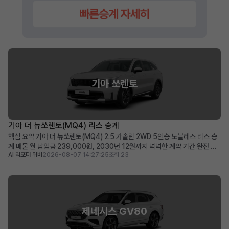
기아 쏘렌토
기아 더 뉴쏘렌토(MQ4) 리스 승계
핵심 요약 기아 더 뉴쏘렌토(MQ4) 2.5 가솔린 2WD 5인승 노블레스 리스 승
계 매물 월 납입금 239,000원, 2030년 12월까지 넉넉한 계약 기간 완전 무
AI 리포터 위버
2026-08-07 14:27:25
조회 23
사고, 비흡연, 철저한 관리 이력으로 신차급의 쾌적한 상태 유지 초기 선납금으
로 월 납입 부담을 줄이고자 하는 분, 장거리 운행자 및 가족 단위 이용자에게 적
합 차량 소개 뛰어난 실용성과 세련...
제네시스 GV80