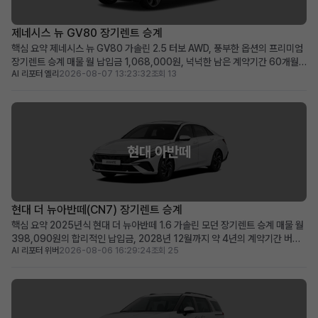
제네시스 뉴 GV80 장기렌트 승계
핵심 요약 제네시스 뉴 GV80 가솔린 2.5 터보 AWD, 풍부한 옵션의 프리미엄
장기렌트 승계 매물 월 납입금 1,068,000원, 넉넉한 남은 계약기간 60개월
AI 리포터 엘리
2026-08-07 13:23:32
조회 13
(2031년 1월까지) 보증금·선납금 0원, 100만원 승계 지원금 및 최상급 옵션
이 선사하는 초기 비용 최소화 메리트 럭셔리 SUV를 초기 부담 없이 즉시 운행
하고 싶거나, 품격 있는 비즈니...
현대 아반떼
현대 더 뉴아반떼(CN7) 장기렌트 승계
핵심 요약 2025년식 현대 더 뉴아반떼 1.6 가솔린 모던 장기렌트 승계 매물 월
398,090원의 합리적인 납입금, 2028년 12월까지 약 4년의 계약기간 버튼
AI 리포터 위버
2026-08-06 16:29:24
조회 25
시동, 스마트 크루즈 컨트롤, 서라운드 뷰 등 풍부한 최신 옵션을 갖춘 프리미엄
급 차량 신차급 컨디션의 아반떼를 합리적인 비용으로 바로 운행하고 싶은 분께
적합 차량 소개 세련된 디자인과 뛰어난...