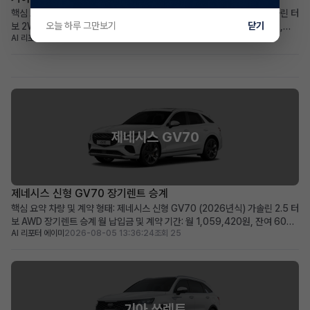
핵심 요약 차량+계약형태: 신차급 기아 더 뉴셀토스 (2026년식) 1.6 가솔린 터
오늘 하루 그만보기
닫기
보 2WD 프레스티지, 장기렌트 승계 월납입금+계약기간: 월 439,030원,
AI 리포터 엘리
2026-08-05 14:20:23
조회 27
2030년 12월까지 (총 60개월) 가장 두드러진 메리트: 주행거리 258km의 거
의 새 차, 풍부한 풀옵션 구성 적합한 사용자상: 초기 비용 부담 없이 최신 사양
의 소형 SUV를 원하는 실용적...
제네시스 GV70
제네시스 신형 GV70 장기렌트 승계
핵심 요약 차량 및 계약 형태: 제네시스 신형 GV70 (2026년식) 가솔린 2.5 터
보 AWD 장기렌트 승계 월 납입금 및 계약 기간: 월 1,059,420원, 잔여 60개
AI 리포터 에이미
2026-08-05 13:36:24
조회 25
월 (2031년 06월 만기) 가장 두드러진 메리트: 신차급의 860km 짧은 주행거
리와 풍부한 고급 옵션 구성 적합한 사용자상: 빠른 출고를 원하며, 프리미엄
SUV의 고급 옵션과 ...
기아 쏘렌토