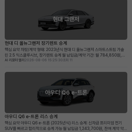
현대 그랜저
현대 디 올뉴그랜저 장기렌트 승계
핵심 요약 차량/계약 형태: 2023년식 현대 디 올뉴그랜저 스마트스트림 가솔
린 2.5 익스클루시브, 장기렌트 승계 월 납입금/계약 기간: 월 784,850원,
AI 리포터 엘리
2026-08-06 15:25:30
조회 11
2028년 04월까지 유지되는 장기 계약 두드러진 메리트: 보증금·선납금 0원,
승계 지원금 50만원, 풍부한 프리미엄 옵션 탑재 적합한 사용자상: 초기 비용
부담 없이 최신형 그랜저를 즉시 운용하...
아우디 Q6 e-트론
아우디 Q6 e-트론 리스 승계
핵심 요약 아우디 Q6 e-트론 (2025년식) 리스 승계: 신차급 프리미엄 전기
SUV를 빠르고 합리적으로 승계 가능 월 납입금 1,243,700원, 잔여 계약 약