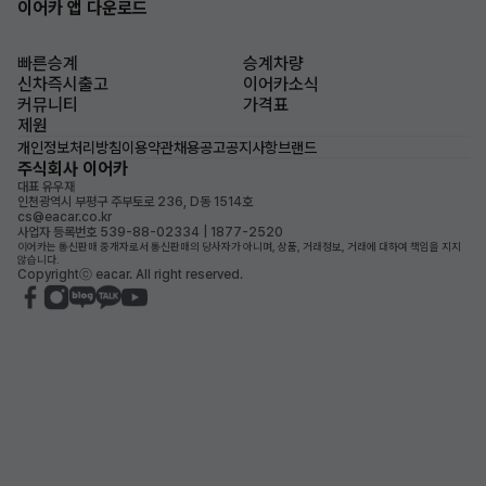
이어카 앱 다운로드
빠른승계
승계차량
신차즉시출고
이어카소식
커뮤니티
가격표
제원
개인정보처리방침
이용약관
채용공고
공지사항
브랜드
주식회사 이어카
대표 유우재
인천광역시 부평구 주부토로 236, D동 1514호
cs@eacar.co.kr
사업자 등록번호 539-88-02334 | 1877-2520
이어카는 통신판매 중개자로서 통신판매의 당사자가 아니며, 상품, 거래정보, 거래에 대하여 책임을 지지
않습니다.
Copyrightⓒ eacar. All right reserved.