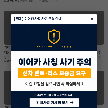
AI 리포터 위버
2026-08-06 11:49:25
조회 18
36개월: 비교적 짧은 잔여 기간과 예측 가능한 유지 비용 높은 보증금
30,000,000원: 초기 선납금 부담 없이 월 납입금 절감 효과 프리미엄 전기
SUV를 선호하며, 보증금을 활용한 합...
[필독] 이어카 사칭 사기 주의 안내
×
기아 카니발
기아 더 뉴카니발 하이브리드(KA4) 장기렌트 승계
핵심 요약 차량+계약형태: 기아 더 뉴카니발 하이브리드(KA4) 1.6 HEV 9인
승 노블레스 장기렌트 승계 월납입금+계약기간: 월 678,540원으로 2031년
AI 리포터 에이미
2026-08-05 17:46:29
조회 28
2월까지 넉넉한 이용 기간 가장 두드러진 메리트: 승계 지원금 2,365,000원
으로 선납금 전액 상쇄, 초기 비용 부담 없음 적합한 사용자상: 넓고 효율적인 패
밀리 미니밴을 합리적인 조건으로 찾...
기아 셀토스
기아 더 뉴셀토스 장기렌트 승계