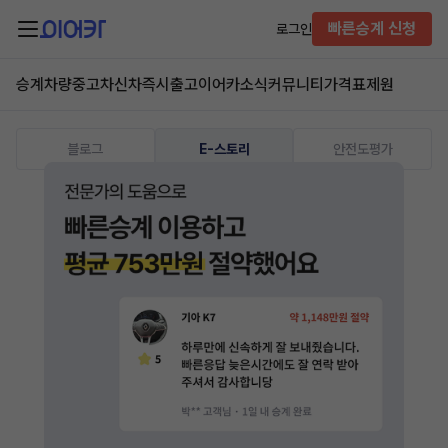
빠른승계 신청
로그인
승계차량
중고차
신차즉시출고
이어카소식
커뮤니티
가격표
제원
블로그
E-스토리
안전도평가