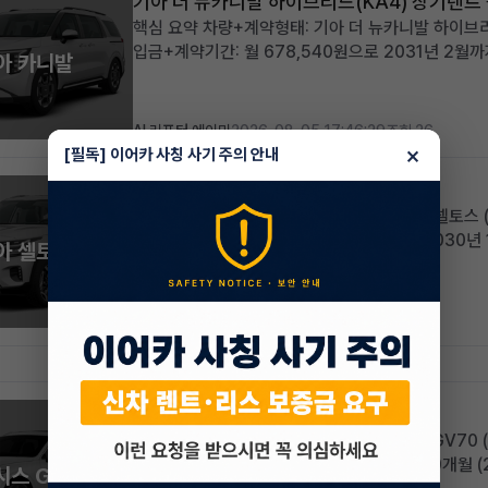
기아 더 뉴카니발 하이브리드(KA4) 장기렌트
핵심 요약 차량+계약형태: 기아 더 뉴카니발 하이브리드
입금+계약기간: 월 678,540원으로 2031년 2월
아 카니발
2,365,000원으로 선납금 전액 상쇄, 초기 비용 
합리적인 조건으로 찾...
AI 리포터 에이미
2026-08-05 17:46:29
조회 26
×
[필독] 이어카 사칭 사기 주의 안내
기아 더 뉴셀토스 장기렌트 승계
핵심 요약 차량+계약형태: 신차급 기아 더 뉴셀토스 (
승계 월납입금+계약기간: 월 439,030원, 2030년
아 셀토스
258km의 거의 새 차, 풍부한 풀옵션 구성 적합한 
하는 실용적...
AI 리포터 엘리
2026-08-05 14:20:23
조회 23
제네시스 신형 GV70 장기렌트 승계
핵심 요약 차량 및 계약 형태: 제네시스 신형 GV70 
입금 및 계약 기간: 월 1,059,420원, 잔여 60개월
시스 GV70