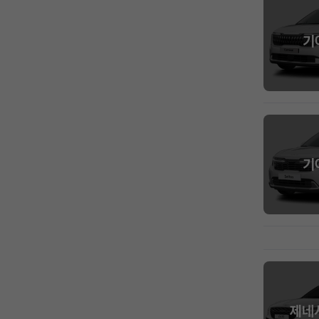
기
기
제네