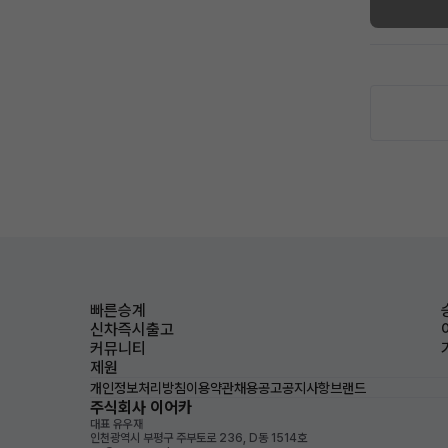
빠른승계
신차즉시출고
커뮤니티
제원
개인정보처리방침
이용약관
채용공고
공지사항
브랜드
주식회사 이어카
대표 유우재
인천광역시 부평구 주부토로 236, D동 1514호