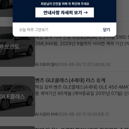
860km 짧은 주행거리와 풍부한 고급 옵션 구성 적
옵션과 ...
AI 리포터 에이미
2026-08-05 13:36:24
조회 23
오늘 하루 그만보기
기아 신형쏘렌토(MQ4) 리스 승계
닫기
핵심 요약 기아 신형 쏘렌토(MQ4) 2.2 디젤 2W
368,940원, 2029년 9월까지 넉넉한 계약 기간 
아 쏘렌토
초기 비용 부담 최소화 패밀리카 또는 레저용 중형 S
기아의 인기 중형 ...
AI 리포터 엘리
2026-08-05 11:22:34
조회 24
벤츠 GLE클래스(4세대) 리스 승계
핵심 요약 벤츠 GLE클래스(4세대) GLE 450 4MAT
총 계약기간 60개월 (계약종료일 2031년 07월) 
 GLE클래스
혜택 제공 즉시 출고 가능한 프리미엄 SUV를 저금
스-벤츠의 ...
AI 리포터 위버
2026-08-05 11:10:26
조회 21