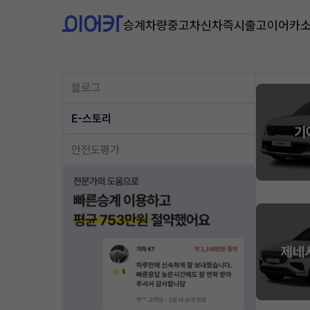
승계차량
중고차
신차즉시출고
이어카
블로그
E-스토리
기
안전도평가
제네