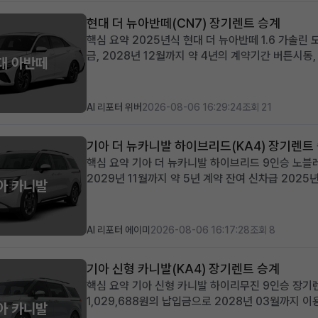
현대 더 뉴아반떼(CN7) 장기렌트 승계
핵심 요약 2025년식 현대 더 뉴아반떼 1.6 가솔린
금, 2028년 12월까지 약 4년의 계약기간 버튼시동
대 아반떼
을 갖춘 프리미엄급 차량 신차급 컨디션의 아반떼를 
개 세련된 디자인과 뛰어난...
AI 리포터 위버
2026-08-06 16:29:24
조회 21
기아 더 뉴카니발 하이브리드(KA4) 장기렌트
핵심 요약 기아 더 뉴카니발 하이브리드 9인승 노블레스
2029년 11월까지 약 5년 계약 잔여 신차급 20
아 카니발
능 넉넉한 공간과 뛰어난 효율성을 겸비한 다인승 차량
기아 더 뉴카니발 하이브리드...
AI 리포터 에이미
2026-08-06 16:17:28
조회 8
기아 신형 카니발(KA4) 장기렌트 승계
핵심 요약 기아 신형 카니발 하이리무진 9인승 장기
1,029,688원의 납입금으로 2028년 03월까지 이
아 카니발
트와 KRELL 프리미엄 사운드 등 풍부한 옵션 포함