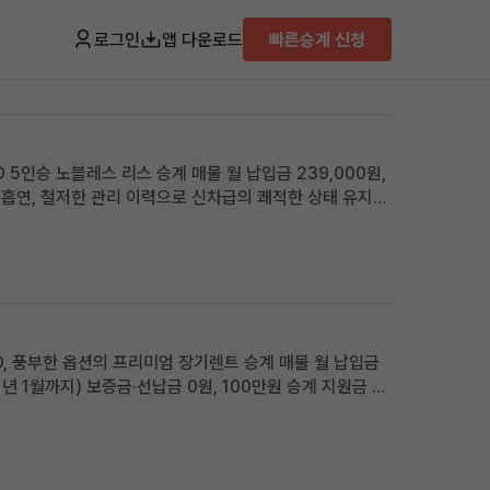
로그인
앱 다운로드
빠른승계 신청
D 5인승 노블레스 리스 승계 매물 월 납입금 239,000원,
 비흡연, 철저한 관리 이력으로 신차급의 쾌적한 상태 유지
장거리 운행자 및 가족 단위 이용자에게 적합 차량 소개 뛰
WD, 풍부한 옵션의 프리미엄 장기렌트 승계 매물 월 납입금
31년 1월까지) 보증금·선납금 0원, 100만원 승계 지원금 및
리 SUV를 초기 부담 없이 즉시 운행하고 싶거나, 품격