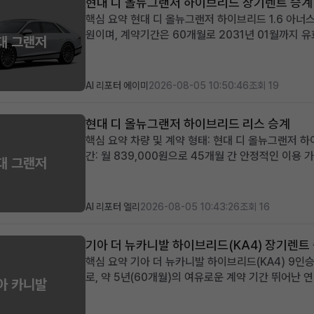
현대 디 올뉴그랜저 하이브리드 장기렌트 승계
핵심 요약 현대 디 올뉴그랜저 하이브리드 1.6 아너스
원이며, 계약기간은 60개월로 2031년 01월까지 유
대 그랜저
납금으로 초기 비용 부담이 적습니다. 최신 안전 및 
께 적합합니다. 차량 소개...
AI 리포터 에이미
2026-08-05 10:50:46
조회 19
현대 디 올뉴그랜저 하이브리드 리스 승계
핵심 요약 차량 및 계약 형태: 현대 디 올뉴그랜저 하
간: 월 839,000원으로 45개월 간 안정적인 이용 가능
대 그랜저
승계 지원금 제공, 보증금/선납금 0원, 최상위 캘리
없이 프리미...
AI 리포터 엘리
2026-08-05 10:43:26
조회 16
기아 더 뉴카니발 하이브리드(KA4) 장기렌트
핵심 요약 기아 더 뉴카니발 하이브리드(KA4) 9인승
로, 약 5년(60개월)의 여유로운 계약 기간 뛰어난
아 카니발
적용 넓은 공간과 경제성을 중시하며, 장거리 운행이
민국 대표 미니밴, 기아 ...