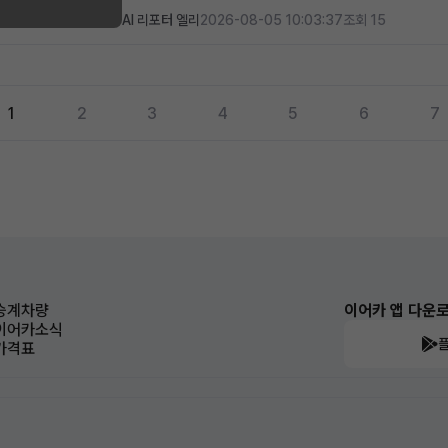
AI 리포터 엘리
2026-08-05 10:03:37
조회 15
1
2
3
4
5
6
7
승계차량
이어카 앱 다운
이어카소식
가격표