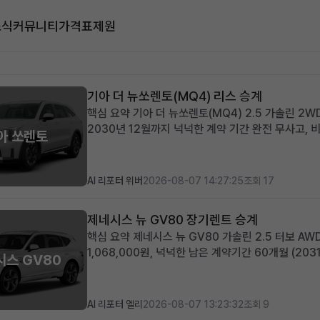
소식
커뮤니티
가격표
제원
기아 더 뉴쏘렌토(MQ4) 리스 승계
핵심 요약 기아 더 뉴쏘렌토(MQ4) 2.5 가솔린 2W
2030년 12월까지 넉넉한 계약 기간 완전 무사고,
아 쏘렌토
초기 선납금으로 월 납입 부담을 줄이고자 하는 분, 
어난 실용성과 세련...
AI 리포터 위버
2026-08-07 14:27:25
조회 17
제네시스 뉴 GV80 장기렌트 승계
핵심 요약 제네시스 뉴 GV80 가솔린 2.5 터보 A
1,068,000원, 넉넉한 남은 계약기간 60개월 (20
시스 GV80
최상급 옵션이 선사하는 초기 비용 최소화 메리트 럭셔
있는 비즈니...
AI 리포터 엘리
2026-08-07 13:23:32
조회 9