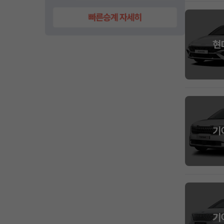
현
기
기