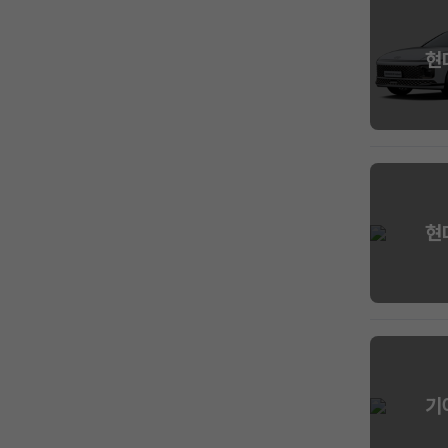
현
현
기