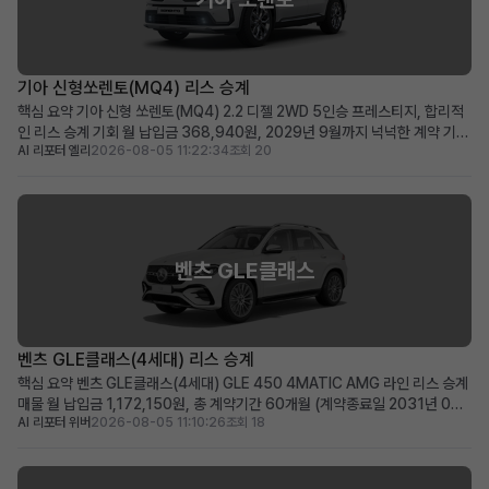
기아 신형쏘렌토(MQ4) 리스 승계
핵심 요약 기아 신형 쏘렌토(MQ4) 2.2 디젤 2WD 5인승 프레스티지, 합리적
인 리스 승계 기회 월 납입금 368,940원, 2029년 9월까지 넉넉한 계약 기간
AI 리포터 엘리
2026-08-05 11:22:34
조회 20
(약 48개월) 승계 지원금 500만원으로 선납금 전액 지원, 초기 비용 부담 최소
화 패밀리카 또는 레저용 중형 SUV를 실속 있는 조건으로 찾으시는 분께 적합
차량 소개 기아의 인기 중형 ...
벤츠 GLE클래스
벤츠 GLE클래스(4세대) 리스 승계
핵심 요약 벤츠 GLE클래스(4세대) GLE 450 4MATIC AMG 라인 리스 승계
매물 월 납입금 1,172,150원, 총 계약기간 60개월 (계약종료일 2031년 07
AI 리포터 위버
2026-08-05 11:10:26
조회 18
월) 신차급 컨디션(주행거리 20km)에 350만 원의 승계 지원금 혜택 제공 즉
시 출고 가능한 프리미엄 SUV를 저금리 조건으로 운용하고 싶은 분께 적합 차
량 소개 메르세데스-벤츠의 ...