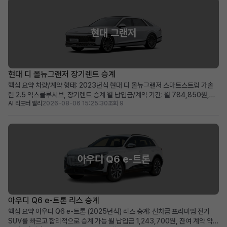
현대 그랜저
현대 디 올뉴그랜저 장기렌트 승계
핵심 요약 차량/계약 형태: 2023년식 현대 디 올뉴그랜저 스마트스트림 가솔
린 2.5 익스클루시브, 장기렌트 승계 월 납입금/계약 기간: 월 784,850원,
AI 리포터 엘리
2026-08-06 15:25:30
조회 9
2028년 04월까지 유지되는 장기 계약 두드러진 메리트: 보증금·선납금 0원,
승계 지원금 50만원, 풍부한 프리미엄 옵션 탑재 적합한 사용자상: 초기 비용
부담 없이 최신형 그랜저를 즉시 운용하...
아우디 Q6 e-트론
아우디 Q6 e-트론 리스 승계
핵심 요약 아우디 Q6 e-트론 (2025년식) 리스 승계: 신차급 프리미엄 전기
SUV를 빠르고 합리적으로 승계 가능 월 납입금 1,243,700원, 잔여 계약 약