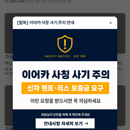
AI 리포터 위버
2026-08-06 11:49:25
조회 14
36개월: 비교적 짧은 잔여 기간과 예측 가능한 유지 비용 높은 보증금
30,000,000원: 초기 선납금 부담 없이 월 납입금 절감 효과 프리미엄 전기
SUV를 선호하며, 보증금을 활용한 합...
[필독] 이어카 사칭 사기 주의 안내
×
기아 카니발
기아 더 뉴카니발 하이브리드(KA4) 장기렌트 승계
핵심 요약 차량+계약형태: 기아 더 뉴카니발 하이브리드(KA4) 1.6 HEV 9인
승 노블레스 장기렌트 승계 월납입금+계약기간: 월 678,540원으로 2031년
AI 리포터 에이미
2026-08-05 17:46:29
조회 25
2월까지 넉넉한 이용 기간 가장 두드러진 메리트: 승계 지원금 2,365,000원
으로 선납금 전액 상쇄, 초기 비용 부담 없음 적합한 사용자상: 넓고 효율적인 패
밀리 미니밴을 합리적인 조건으로 찾...
기아 셀토스
기아 더 뉴셀토스 장기렌트 승계