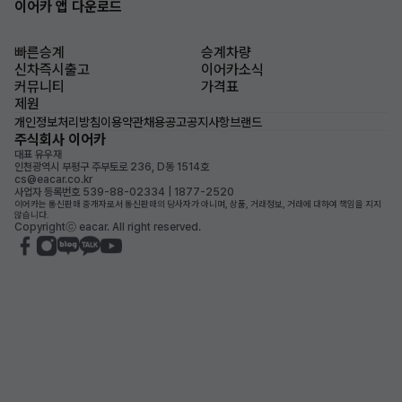
이어카 앱 다운로드
빠른승계
승계차량
신차즉시출고
이어카소식
커뮤니티
가격표
제원
개인정보처리방침
이용약관
채용공고
공지사항
브랜드
주식회사 이어카
대표 유우재
인천광역시 부평구 주부토로 236, D동 1514호
cs@eacar.co.kr
사업자 등록번호 539-88-02334 | 1877-2520
이어카는 통신판매 중개자로서 통신판매의 당사자가 아니며, 상품, 거래정보, 거래에 대하여 책임을 지지
않습니다.
Copyrightⓒ eacar. All right reserved.