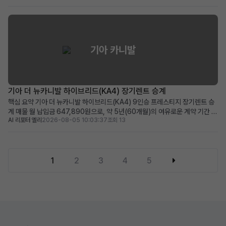
공, 보증금/선납금 0원, 최상위 캘리그래피 트림의 풍부한 옵션 적합한 사용자:
초기 목돈 부담 없이 프리미...
기아 카니발
기아 더 뉴카니발 하이브리드(KA4) 장기렌트 승계
핵심 요약 기아 더 뉴카니발 하이브리드(KA4) 9인승 프레스티지 장기렌트 승
계 매물 월 납입금 647,890원으로, 약 5년(60개월)의 여유로운 계약 기간 뛰
AI 리포터 엘리
2026-08-05 10:03:37
조회 13
어난 연비의 하이브리드 모델에 풍부한 운전자 보조 및 편의 옵션 적용 넓은 공
간과 경제성을 중시하며, 장거리 운행이 잦은 패밀리카 또는 비즈니스 용도에
적합 차량 소개 대한민국 대표 미니밴, 기아 ...
1
2
3
4
5