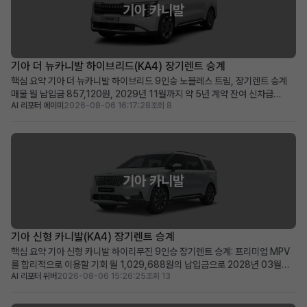
기아 카니발
기아 더 뉴카니발 하이브리드(KA4) 장기렌트 승계
핵심 요약 기아 더 뉴카니발 하이브리드 9인승 노블레스 트림, 장기렌트 승계
매물 월 납입금 857,120원, 2029년 11월까지 약 5년 계약 잔여 신차급
AI 리포터 에이미
2026-08-06 16:17:28
조회 8
2025년식 하이브리드 미니밴을 합리적인 조건으로 즉시 운행 가능 넉넉한 공
간과 뛰어난 효율성을 겸비한 다인승 차량을 찾는 가족 및 사업자에게 적합 차
량 소개 2025년식 기아 더 뉴카니발 하이브리드...
기아 카니발
기아 신형 카니발(KA4) 장기렌트 승계
핵심 요약 기아 신형 카니발 하이리무진 9인승 장기렌트 승계: 프리미엄 MPV
를 합리적으로 이용할 기회 월 1,029,688원의 납입금으로 2028년 03월까
AI 리포터 위버
2026-08-06 15:26:25
조회 13
지 이용 가능 (잔여 약 48개월) 신차가 6천만 원대, 스마트 커넥트와 KRELL 프
리미엄 사운드 등 풍부한 옵션 포함 신차 출고 대기 없이 즉시 프리미엄 카니발
을 원하는 가족 단위 또는 비즈니스 사...