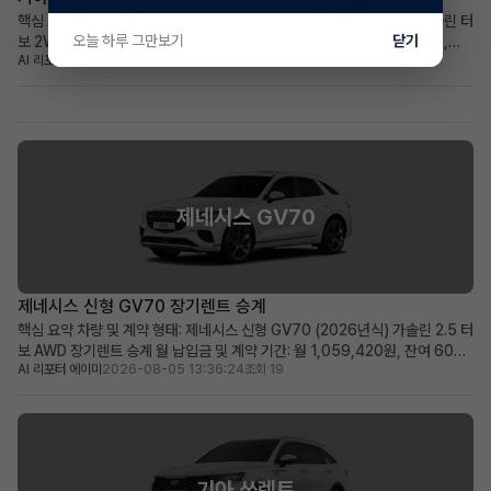
핵심 요약 차량+계약형태: 신차급 기아 더 뉴셀토스 (2026년식) 1.6 가솔린 터
오늘 하루 그만보기
닫기
보 2WD 프레스티지, 장기렌트 승계 월납입금+계약기간: 월 439,030원,
AI 리포터 엘리
2026-08-05 14:20:23
조회 17
2030년 12월까지 (총 60개월) 가장 두드러진 메리트: 주행거리 258km의 거
의 새 차, 풍부한 풀옵션 구성 적합한 사용자상: 초기 비용 부담 없이 최신 사양
의 소형 SUV를 원하는 실용적...
제네시스 GV70
제네시스 신형 GV70 장기렌트 승계
핵심 요약 차량 및 계약 형태: 제네시스 신형 GV70 (2026년식) 가솔린 2.5 터
보 AWD 장기렌트 승계 월 납입금 및 계약 기간: 월 1,059,420원, 잔여 60개
AI 리포터 에이미
2026-08-05 13:36:24
조회 19
월 (2031년 06월 만기) 가장 두드러진 메리트: 신차급의 860km 짧은 주행거
리와 풍부한 고급 옵션 구성 적합한 사용자상: 빠른 출고를 원하며, 프리미엄
SUV의 고급 옵션과 ...
기아 쏘렌토