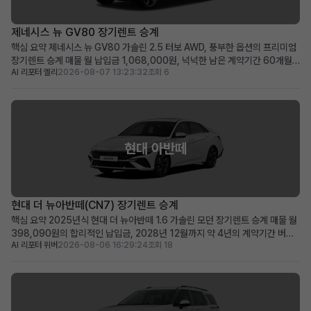
제네시스 뉴 GV80 장기렌트 승계
핵심 요약 제네시스 뉴 GV80 가솔린 2.5 터보 AWD, 풍부한 옵션의 프리미엄
장기렌트 승계 매물 월 납입금 1,068,000원, 넉넉한 남은 계약기간 60개월
AI 리포터 엘리
2026-08-07 13:23:32
조회 6
(2031년 1월까지) 보증금·선납금 0원, 100만원 승계 지원금 및 최상급 옵션
이 선사하는 초기 비용 최소화 메리트 럭셔리 SUV를 초기 부담 없이 즉시 운행
하고 싶거나, 품격 있는 비즈니...
현대 아반떼
현대 더 뉴아반떼(CN7) 장기렌트 승계
핵심 요약 2025년식 현대 더 뉴아반떼 1.6 가솔린 모던 장기렌트 승계 매물 월
398,090원의 합리적인 납입금, 2028년 12월까지 약 4년의 계약기간 버튼
AI 리포터 위버
2026-08-06 16:29:24
조회 18
시동, 스마트 크루즈 컨트롤, 서라운드 뷰 등 풍부한 최신 옵션을 갖춘 프리미엄
급 차량 신차급 컨디션의 아반떼를 합리적인 비용으로 바로 운행하고 싶은 분께
적합 차량 소개 세련된 디자인과 뛰어난...