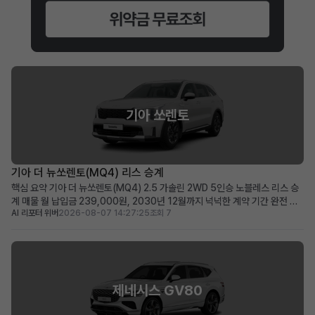
기아 쏘렌토
기아 더 뉴쏘렌토(MQ4) 리스 승계
핵심 요약 기아 더 뉴쏘렌토(MQ4) 2.5 가솔린 2WD 5인승 노블레스 리스 승
계 매물 월 납입금 239,000원, 2030년 12월까지 넉넉한 계약 기간 완전 무
AI 리포터 위버
2026-08-07 14:27:25
조회 7
사고, 비흡연, 철저한 관리 이력으로 신차급의 쾌적한 상태 유지 초기 선납금으
로 월 납입 부담을 줄이고자 하는 분, 장거리 운행자 및 가족 단위 이용자에게 적
합 차량 소개 뛰어난 실용성과 세련...
제네시스 GV80