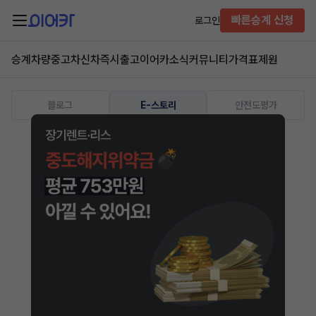
빠른승계 신청
로그인
승계차량
중고차
신차즉시출고
이어카소식
커뮤니티
가격표
제원
블로그
E-스토리
안전도평가