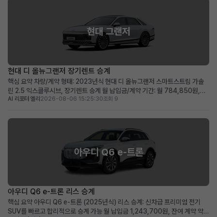
현대 그랜저
현대 디 올뉴그랜저 장기렌트 승계
핵심 요약 차량/계약 형태: 2023년식 현대 디 올뉴그랜저 스마트스트림 가솔
린 2.5 익스클루시브, 장기렌트 승계 월 납입금/계약 기간: 월 784,850원,
AI 리포터 엘리
2026-08-06 15:25:30
조회 9
2028년 04월까지 유지되는 장기 계약 두드러진 메리트: 보증금·선납금 0원,
승계 지원금 50만원, 풍부한 프리미엄 옵션 탑재 적합한 사용자상: 초기 비용
부담 없이 최신형 그랜저를 즉시 운용하...
아우디 Q6 e-트론
아우디 Q6 e-트론 리스 승계
핵심 요약 아우디 Q6 e-트론 (2025년식) 리스 승계: 신차급 프리미엄 전기
SUV를 빠르고 합리적으로 승계 가능 월 납입금 1,243,700원, 잔여 계약 약