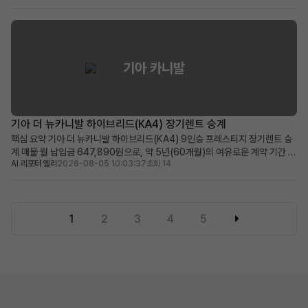
공, 보증금/선납금 0원, 최상위 캘리그래피 트림의 풍부한 옵션 적합한 사용자:
초기 목돈 부담 없이 프리미...
기아 카니발
기아 더 뉴카니발 하이브리드(KA4) 장기렌트 승계
핵심 요약 기아 더 뉴카니발 하이브리드(KA4) 9인승 프레스티지 장기렌트 승
계 매물 월 납입금 647,890원으로, 약 5년(60개월)의 여유로운 계약 기간 뛰
AI 리포터 엘리
2026-08-05 10:03:37
조회 14
어난 연비의 하이브리드 모델에 풍부한 운전자 보조 및 편의 옵션 적용 넓은 공
간과 경제성을 중시하며, 장거리 운행이 잦은 패밀리카 또는 비즈니스 용도에
적합 차량 소개 대한민국 대표 미니밴, 기아 ...
1
2
3
4
5