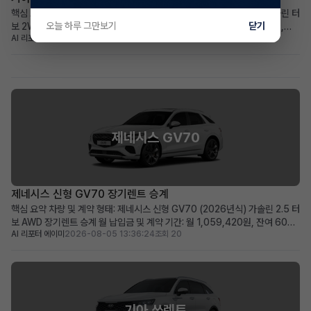
핵심 요약 차량+계약형태: 신차급 기아 더 뉴셀토스 (2026년식) 1.6 가솔린 터
오늘 하루 그만보기
닫기
보 2WD 프레스티지, 장기렌트 승계 월납입금+계약기간: 월 439,030원,
AI 리포터 엘리
2026-08-05 14:20:23
조회 17
2030년 12월까지 (총 60개월) 가장 두드러진 메리트: 주행거리 258km의 거
의 새 차, 풍부한 풀옵션 구성 적합한 사용자상: 초기 비용 부담 없이 최신 사양
의 소형 SUV를 원하는 실용적...
제네시스 GV70
제네시스 신형 GV70 장기렌트 승계
핵심 요약 차량 및 계약 형태: 제네시스 신형 GV70 (2026년식) 가솔린 2.5 터
보 AWD 장기렌트 승계 월 납입금 및 계약 기간: 월 1,059,420원, 잔여 60개
AI 리포터 에이미
2026-08-05 13:36:24
조회 20
월 (2031년 06월 만기) 가장 두드러진 메리트: 신차급의 860km 짧은 주행거
리와 풍부한 고급 옵션 구성 적합한 사용자상: 빠른 출고를 원하며, 프리미엄
SUV의 고급 옵션과 ...
기아 쏘렌토