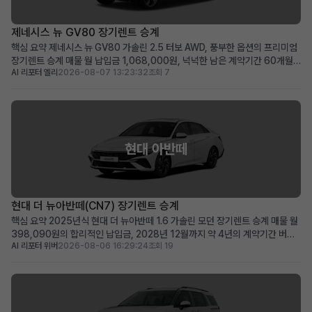
제네시스 뉴 GV80 장기렌트 승계
핵심 요약 제네시스 뉴 GV80 가솔린 2.5 터보 AWD, 풍부한 옵션의 프리미엄
장기렌트 승계 매물 월 납입금 1,068,000원, 넉넉한 남은 계약기간 60개월
AI 리포터 엘리
2026-08-07 13:23:32
조회 7
(2031년 1월까지) 보증금·선납금 0원, 100만원 승계 지원금 및 최상급 옵션
이 선사하는 초기 비용 최소화 메리트 럭셔리 SUV를 초기 부담 없이 즉시 운행
하고 싶거나, 품격 있는 비즈니...
현대 아반떼
현대 더 뉴아반떼(CN7) 장기렌트 승계
핵심 요약 2025년식 현대 더 뉴아반떼 1.6 가솔린 모던 장기렌트 승계 매물 월
398,090원의 합리적인 납입금, 2028년 12월까지 약 4년의 계약기간 버튼
AI 리포터 위버
2026-08-06 16:29:24
조회 19
시동, 스마트 크루즈 컨트롤, 서라운드 뷰 등 풍부한 최신 옵션을 갖춘 프리미엄
급 차량 신차급 컨디션의 아반떼를 합리적인 비용으로 바로 운행하고 싶은 분께
적합 차량 소개 세련된 디자인과 뛰어난...