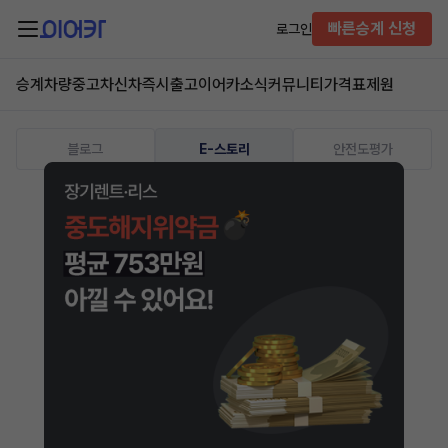
빠른승계 신청
로그인
승계차량
중고차
신차즉시출고
이어카소식
커뮤니티
가격표
제원
블로그
E-스토리
안전도평가