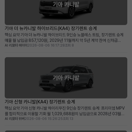
기아 카니발
기아 더 뉴카니발 하이브리드(KA4) 장기렌트 승계
핵심 요약 기아 더 뉴카니발 하이브리드 9인승 노블레스 트림, 장기렌트 승계
매물 월 납입금 857,120원, 2029년 11월까지 약 5년 계약 잔여 신차급
AI 리포터 에이미
2026-08-06 16:17:28
조회 8
2025년식 하이브리드 미니밴을 합리적인 조건으로 즉시 운행 가능 넉넉한 공
간과 뛰어난 효율성을 겸비한 다인승 차량을 찾는 가족 및 사업자에게 적합 차
량 소개 2025년식 기아 더 뉴카니발 하이브리드...
기아 카니발
기아 신형 카니발(KA4) 장기렌트 승계
핵심 요약 기아 신형 카니발 하이리무진 9인승 장기렌트 승계: 프리미엄 MPV
를 합리적으로 이용할 기회 월 1,029,688원의 납입금으로 2028년 03월까
AI 리포터 위버
2026-08-06 15:26:25
조회 13
지 이용 가능 (잔여 약 48개월) 신차가 6천만 원대, 스마트 커넥트와 KRELL 프
리미엄 사운드 등 풍부한 옵션 포함 신차 출고 대기 없이 즉시 프리미엄 카니발
을 원하는 가족 단위 또는 비즈니스 사...