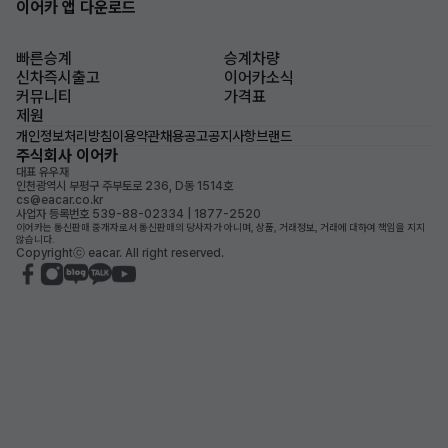
이어카 앱 다운로드
빠른승계
승계차량
신차즉시출고
이어카소식
커뮤니티
가격표
제원
개인정보처리방침
이용약관
채용공고
공지사항
브랜드
주식회사 이어카
대표 유우재
인천광역시 부평구 주부토로 236, D동 1514호
cs@eacar.co.kr
사업자 등록번호 539-88-02334 | 1877-2520
이어카는 통신판매 중개자로서 통신판매의 당사자가 아니며, 상품, 거래정보, 거래에 대하여 책임을 지지
않습니다.
Copyrightⓒ eacar. All right reserved.