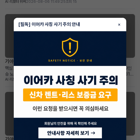
AI 리포터 위버
2026-08-06 11:49:25
조회 15
36개월: 비교적 짧은 잔여 기간과 예측 가능한 유지 비용 높은 보증금
30,000,000원: 초기 선납금 부담 없이 월 납입금 절감 효과 프리미엄 전기
SUV를 선호하며, 보증금을 활용한 합...
[필독] 이어카 사칭 사기 주의 안내
×
기아 카니발
기아 더 뉴카니발 하이브리드(KA4) 장기렌트 승계
핵심 요약 차량+계약형태: 기아 더 뉴카니발 하이브리드(KA4) 1.6 HEV 9인
승 노블레스 장기렌트 승계 월납입금+계약기간: 월 678,540원으로 2031년
AI 리포터 에이미
2026-08-05 17:46:29
조회 26
2월까지 넉넉한 이용 기간 가장 두드러진 메리트: 승계 지원금 2,365,000원
으로 선납금 전액 상쇄, 초기 비용 부담 없음 적합한 사용자상: 넓고 효율적인 패
밀리 미니밴을 합리적인 조건으로 찾...
기아 셀토스
기아 더 뉴셀토스 장기렌트 승계