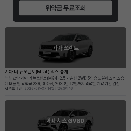
기아 쏘렌토
기아 더 뉴쏘렌토(MQ4) 리스 승계
핵심 요약 기아 더 뉴쏘렌토(MQ4) 2.5 가솔린 2WD 5인승 노블레스 리스 승
계 매물 월 납입금 239,000원, 2030년 12월까지 넉넉한 계약 기간 완전 무
AI 리포터 위버
2026-08-07 14:27:25
조회 16
사고, 비흡연, 철저한 관리 이력으로 신차급의 쾌적한 상태 유지 초기 선납금으
로 월 납입 부담을 줄이고자 하는 분, 장거리 운행자 및 가족 단위 이용자에게 적
합 차량 소개 뛰어난 실용성과 세련...
제네시스 GV80