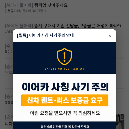
[AI에게 물어봐]
램픽업 찾아주세요
안천규
4개월 전
조회 301
댓글 1
[AI에게 물어봐]
승계 구매시 기존 선납금,보증금은 어떻게 하나요
양유빈
4개월 전
조회 910
댓글 1
[필독] 이어카 사칭 사기 주의 안내
×
[수다방]
무심사 무보증 전기차 찾습니다.
앨런
4개월 전
조회 219
댓글 1
[승계찾아줘]
레이.레이ev 무심사 승계받고싶습니다
4개월 전
조회 253
댓글 8
[승계찾아줘]
ev3 맞승계 구합니다
정종범
4개월 전
조회 214
댓글 2
[승계찾아줘]
더뉴모닝/무보증.무선납 차 승계자구합
니다