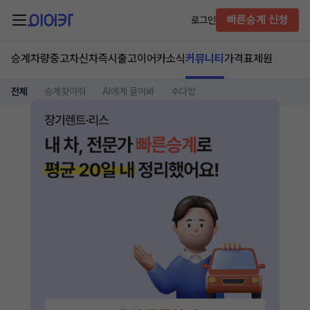
빠른승계 신청
로그인
승계차량
중고차
신차즉시출고
이어카소식
커뮤니티
가격표
제원
전체
승계찾아줘
AI에게 물어봐
수다방