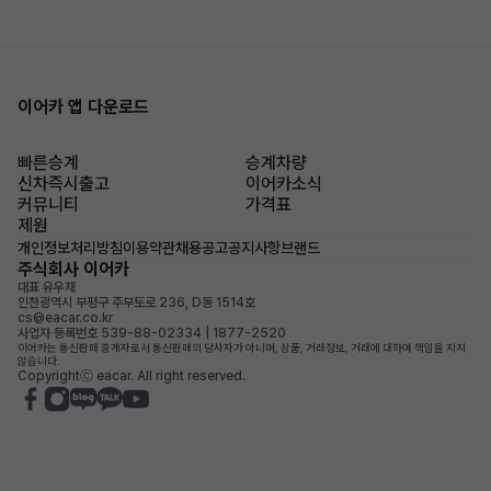
이어카 앱 다운로드
빠른승계
승계차량
신차즉시출고
이어카소식
커뮤니티
가격표
제원
개인정보처리방침
이용약관
채용공고
공지사항
브랜드
주식회사 이어카
대표 유우재
인천광역시 부평구 주부토로 236, D동 1514호
cs@eacar.co.kr
사업자 등록번호 539-88-02334 | 1877-2520
이어카는 통신판매 중개자로서 통신판매의 당사자가 아니며, 상품, 거래정보, 거래에 대하여 책임을 지지
않습니다.
Copyrightⓒ eacar. All right reserved.