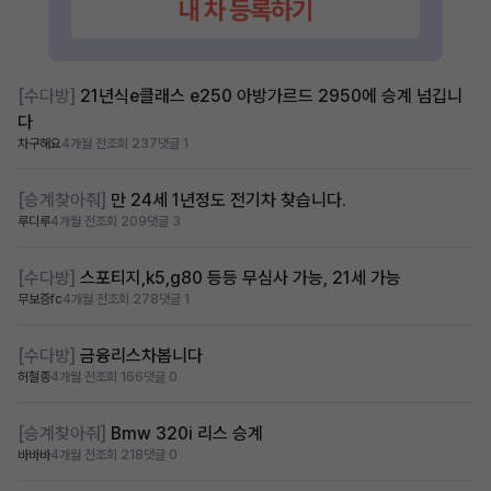
[수다방]
21년식e클래스 e250 아방가르드 2950에 승계 넘깁니
다
차구해요
4개월 전
조회 237
댓글 1
[승계찾아줘]
만 24세 1년정도 전기차 찾습니다.
루디루
4개월 전
조회 209
댓글 3
[수다방]
스포티지,k5,g80 등등 무심사 가능, 21세 가능
무보증fc
4개월 전
조회 278
댓글 1
[수다방]
금융리스차봅니다
허철종
4개월 전
조회 166
댓글 0
[승계찾아줘]
Bmw 320i 리스 승계
바바바
4개월 전
조회 218
댓글 0