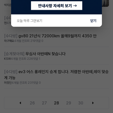
박지은
4개월 전
조회 238
댓글 3
[수다방]
제2운전자 차량 구합니다
오늘 하루 그만보기
닫기
현
4개월 전
조회 285
댓글 0
[수다방]
gv80 21년식 72000km 올해9월까지 4350 만
차구해요
4개월 전
조회 219
댓글 0
[승계찾아줘]
무심사 아반떼N 찾습니다
KSW
4개월 전
조회 226
댓글 1
[수다방]
ev3 어스 롱레인지 승계 합니다. 저렴한 아반떼,레이 맞승
계 가능
허정인
4개월 전
조회 231
댓글 0
26
27
28
29
30