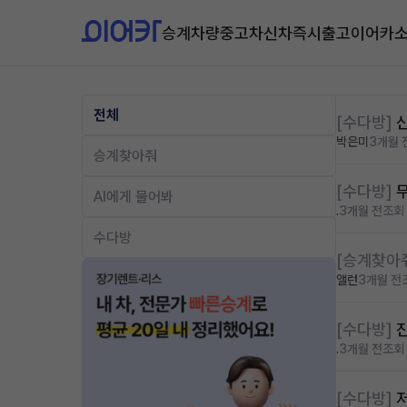
승계차량
중고차
신차즉시출고
이어카
전체
[수다방]
박은미
3개월 
승계찾아줘
[수다방]
AI에게 물어봐
.
3개월 전
조회 
수다방
[승계찾아
앨런
3개월 전
[수다방]
.
3개월 전
조회 
[수다방]