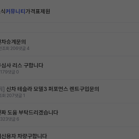
소식
커뮤니티
가격표
제원
신차승계문의
전
조회 206
댓글 4
무심사 리스 구합니다
179
댓글 0
줘]
신차 테슬라 모델3 퍼포먼스 렌트구입문의
조회 207
댓글 1
진짜 도움 부탁드리겠습니다
323
댓글 6
저신용자 차량구합니다