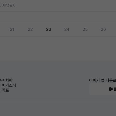
339
댓글 0
21
22
23
24
25
26
승계차량
이어카 앱 다운
이어카소식
가격표