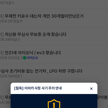
237
댓글 2
줘]
무제한 키로수 대는차 개인 30개월미만남은거
전
조회 251
댓글 6
줘]
저신용 무심사 무보증 승계 찾습니다
조회 346
댓글 2
줘]
만21세 아이오닉 / ev3 찾습니다
전
조회 252
댓글 3
채택완료
무심사 초기비용 없는 전기차 , LPG 차량 구합니다
전
조회 189
댓글 1
×
[필독] 이어카 사칭 사기 주의 안내
줘]
무보증 무심사 승계 및 제2운전자 만26세 그랜져gn7 찾아봅
조회 309
댓글 1