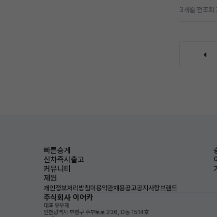
3개월 전
조회 
빠른승계
신차즉시출고
커뮤니티
제원
개인정보처리방침
이용약관
채용공고
공지사항
브랜드
주식회사 이어카
대표 유우재
인천광역시 부평구 주부토로 236, D동 1514호