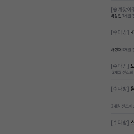
[승계찾아
박상인
3개월 
[수다방]
배성재
3개월 
[수다방]
.
3개월 전
조회 
[수다방]
월
3개월 전
조회 
[수다방]