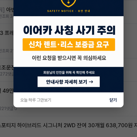
줘]
아반떼 CN7 승계자 구합니다.
전
조회 246
댓글 5
K3 프레스티지 2운전자 구합니다
전
조회 218
댓글 0
보조운전자로 들어가서 월납료,보험료 내고 싶습니다
272
댓글 3
 49만 약 3년 남은 차량 셀토스 1.6 프레스티지 2WD
오늘 하루 그만보기
닫기
221
댓글 0
스포티지 하이브리드 시그니처 2WD 잔여 30개월 638,700