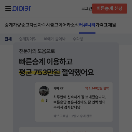
빠른승계 신청
로그인
승계차량
중고차
신차즉시출고
이어카소식
커뮤니티
가격표
제원
전체
승계찾아줘
AI에게 물어봐
수다방