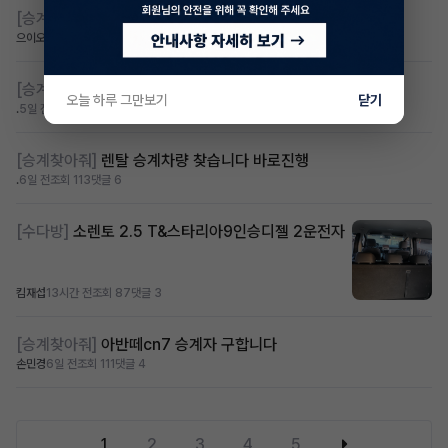
[승계찾아줘]
아이오닉9 승계 받고싶습니다
으이오닉
5일 전
조회 57
댓글 0
[승계찾아줘]
제네시스 gv60 렌탈 승계찾습니다
오늘 하루 그만보기
닫기
.
5일 전
조회 76
댓글 5
[승계찾아줘]
렌탈 승계차량 찾습니다 바로진행
.
6일 전
조회 113
댓글 6
[수다방]
소렌토 2.5 T&스타리아9인승디젤 2운전자
킴재섭
13시간 전
조회 87
댓글 3
[승계찾아줘]
아반떼cn7 승계자 구합니다
손민경
6일 전
조회 111
댓글 4
1
2
3
4
5