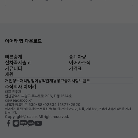
이어카 앱 다운로드
빠른승계
승계차량
신차즉시출고
이어카소식
커뮤니티
가격표
제원
개인정보처리방침
이용약관
채용공고
공지사항
브랜드
주식회사 이어카
대표 유우재
인천광역시 부평구 주부토로 236, D동 1514호
cs@eacar.co.kr
사업자 등록번호 539-88-02334 | 1877-2520
이어카는 통신판매 중개자로서 통신판매의 당사자가 아니며, 상품, 거래정보, 거래에 대하여 책임을 지지
않습니다.
Copyrightⓒ eacar. All right reserved.