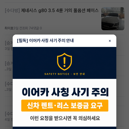
[수다방]
제네시스 g80 3.5 4륜 거의 풀옵션 페이스
최이호
3일 전
조회 74
댓글 0
[필독] 이어카 사칭 사기 주의 안내
×
[승계찾아줘]
무보증 무심사 전기차 승계 알아봅니다
3일 전
조회 70
댓글 1
[승계찾아줘]
무심사 무보증 만21세 전기차 승계,2운전자
..
3일 전
조회 82
댓글 3
[수다방]
무심사 무보증 만21세 전기차구해요
..
3일 전
조회 49
댓글 0
[수다방]
카니발 23년식 2운전자 구해요 가솔린
4일 전
조회 78
댓글 0