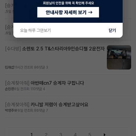
[승계찾아줘]
제네시스 gv60 렌탈 승계찾습니다
.
5일 전
조회 75
댓글 5
[승계찾아줘]
렌탈 승계차량 찾습니다 바로진행
오늘 하루 그만보기
닫기
.
6일 전
조회 112
댓글 6
[수다방]
소렌토 2.5 T&스타리아9인승디젤 2운전자
킴재섭
11시간 전
조회 86
댓글 3
[승계찾아줘]
아반떼cn7 승계자 구합니다
손민경
6일 전
조회 110
댓글 4
[승계찾아줘]
카니발 저렴이 승계받고샆어요
박영주🌸
6일 전
조회 86
댓글 7
1
2
3
4
5