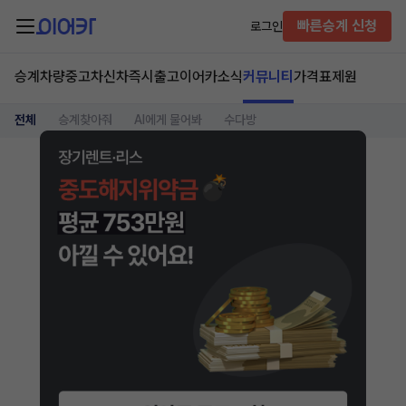
빠른승계 신청
로그인
승계차량
중고차
신차즉시출고
이어카소식
커뮤니티
가격표
제원
전체
승계찾아줘
AI에게 물어봐
수다방