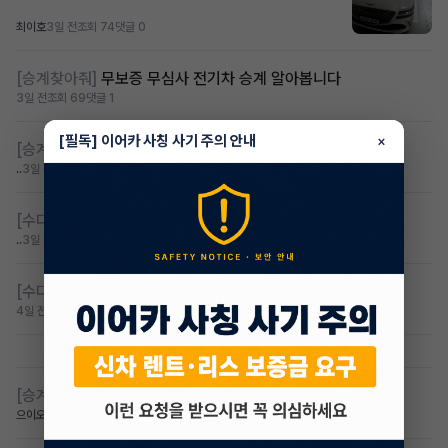
최이호
3일 전
조회 74
댓글 0
[승계찾아줘]
무보증 무심사 전기차 승계 알아봅니다
3일 전
조회 69
댓글 1
[필독] 이어카 사칭 사기 주의 안내
×
[승계찾아줘]
무심사 무보증 만21세 전기차 승계,2운전자
..
3일 전
조회 81
댓글 3
[수다방]
무심사 무보증 만21세 전기차구해요
..
3일 전
조회 48
댓글 0
[수다방]
카니발 23년식 2운전자 구해요 가솔린
4일 전
조회 77
댓글 0
[승계찾아줘]
아이오닉9 승계 받고싶습니다
으이오닉
5일 전
조회 57
댓글 0