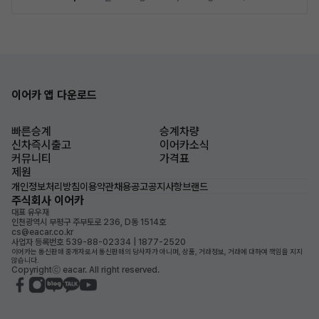
이어카 앱 다운로드
빠른승계
승계차량
신차즉시출고
이어카소식
커뮤니티
가격표
제원
개인정보처리방침
이용약관
채용공고
공지사항
브랜드
주식회사 이어카
대표 유우재
인천광역시 부평구 주부토로 236, D동 1514호
cs@eacar.co.kr
사업자 등록번호 539-88-02334 | 1877-2520
이어카는 통신판매 중개자로서 통신판매의 당사자가 아니며, 상품, 거래정보, 거래에 대하여 책임을 지지
않습니다.
Copyrightⓒ eacar. All right reserved.