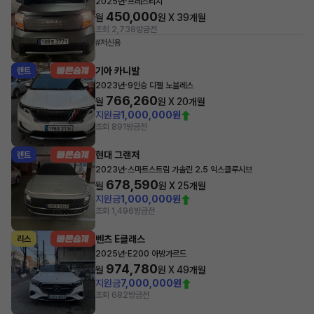
·
2025년
프레스티지
450,000
월
원 X
39
개월
조회 2,738
방금전
#저신용
기아 카니발
렌트
·
2023년
9인승 디젤 노블레스
766,260
월
원 X
20
개월
지원금
1,000,000원
조회 891
방금전
현대 그랜저
렌트
·
2023년
스마트스트림 가솔린 2.5 익스클루시브
678,590
월
원 X
25
개월
지원금
1,000,000원
조회 1,496
방금전
벤츠 E클래스
리스
·
2025년
E200 아방가르드
974,780
월
원 X
49
개월
지원금
7,000,000원
조회 682
방금전