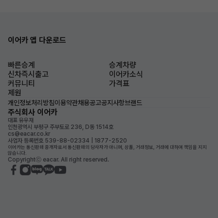
이어카 앱 다운로드
빠른승계
승계차량
신차즉시출고
이어카소식
커뮤니티
가격표
제원
개인정보처리방침
이용약관
채용공고
공지사항
브랜드
주식회사 이어카
대표 유우재
인천광역시 부평구 주부토로 236, D동 1514호
cs@eacar.co.kr
사업자 등록번호 539-88-02334 | 1877-2520
이어카는 통신판매 중개자로서 통신판매의 당사자가 아니며, 상품, 거래정보, 거래에 대하여 책임을 지지
않습니다.
Copyrightⓒ eacar. All right reserved.