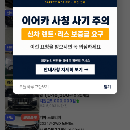
조회 637
1시간 전
벤츠 E클래스
렌트
·
2025년
E200 아방가르드
924,770
월
원 X
49
개월
지원금
2,253,000원
조회 2,860
1시간 전
기아 EV3
렌트
·
2025년
롱 레인지 어스
609,510
월
원 X
39
개월
조회 14,086
1시간 전
제네시스 GV80
리스
오늘 하루 그만보기
닫기
·
2024년
가솔린 2.5 터보 AWD 5인승 기본형
1,048,500
월
원 X
30
개월
지원금
5,000,000원
조회 5,083
1시간 전
기아 스포티지
렌트
·
2024년
2WD 노블레스
605,176