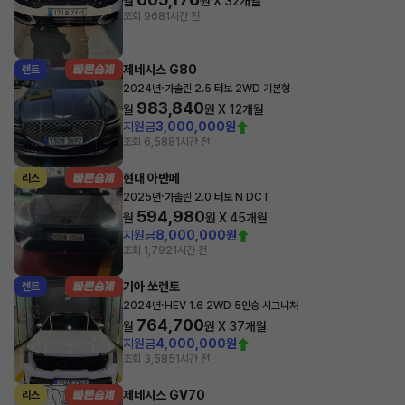
월
원 X
32
개월
조회 968
1시간 전
제네시스 G80
렌트
·
2024년
가솔린 2.5 터보 2WD 기본형
983,840
월
원 X
12
개월
지원금
3,000,000원
조회 6,588
1시간 전
현대 아반떼
리스
·
2025년
가솔린 2.0 터보 N DCT
594,980
월
원 X
45
개월
지원금
8,000,000원
조회 1,792
1시간 전
기아 쏘렌토
렌트
·
2024년
HEV 1.6 2WD 5인승 시그니처
764,700
월
원 X
37
개월
지원금
4,000,000원
조회 3,585
1시간 전
제네시스 GV70
리스