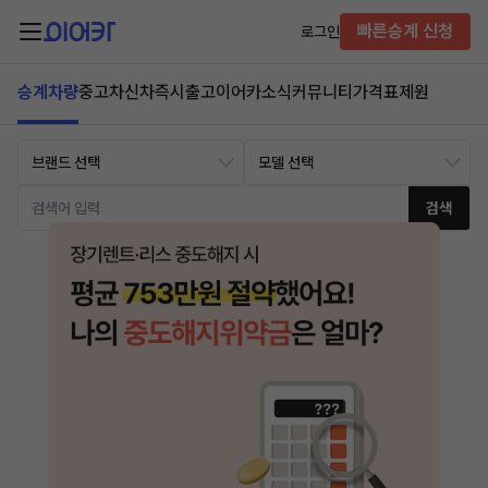
빠른승계 신청
로그인
승계차량
중고차
신차즉시출고
이어카소식
커뮤니티
가격표
제원
검색