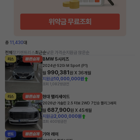
총
11,430
대
전체
장기렌트
리스
최근순
낮은 가격순
지원금 많은순
BMW 5시리즈
리스
·
2024년
520i M Sport (P1)
990,381
월
원 X
36
개월
지원금
10,000,000원
조회 1,082
방금전
현대 팰리세이드
리스
·
2026년
가솔린 2.5 터보 2WD 7인승 캘리그래피
687,900
월
원 X
45
개월
지원금
2,000,000원
조회 400
방금전
기아 레이
렌트