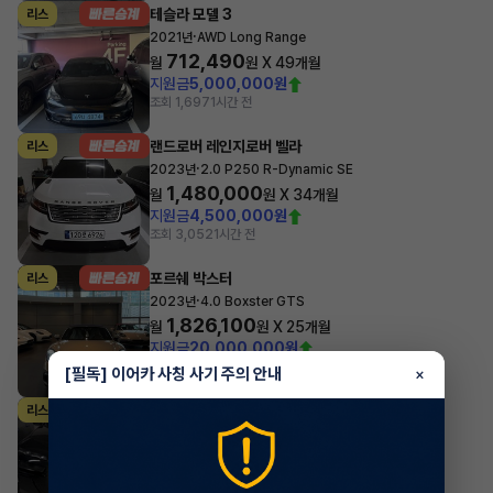
테슬라 모델 3
리스
·
2021년
AWD Long Range
712,490
월
원 X
49
개월
지원금
5,000,000원
조회 1,697
1시간 전
랜드로버 레인지로버 벨라
리스
·
2023년
2.0 P250 R-Dynamic SE
1,480,000
월
원 X
34
개월
지원금
4,500,000원
조회 3,052
1시간 전
포르쉐 박스터
리스
·
2023년
4.0 Boxster GTS
1,826,100
월
원 X
25
개월
지원금
20,000,000원
조회 1,371
1시간 전
[필독] 이어카 사칭 사기 주의 안내
×
BMW i시리즈
리스
·
2023년
xDrive60 M Sport
2,559,228
월
원 X
28
개월
지원금
20,000,000원