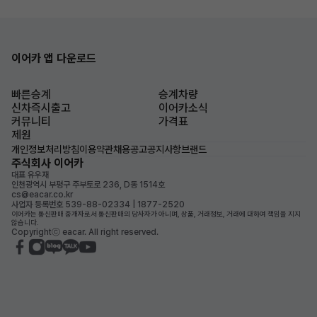
이어카 앱 다운로드
빠른승계
승계차량
신차즉시출고
이어카소식
커뮤니티
가격표
제원
개인정보처리방침
이용약관
채용공고
공지사항
브랜드
주식회사 이어카
대표 유우재
인천광역시 부평구 주부토로 236, D동 1514호
cs@eacar.co.kr
사업자 등록번호 539-88-02334 | 1877-2520
이어카는 통신판매 중개자로서 통신판매의 당사자가 아니며, 상품, 거래정보, 거래에 대하여 책임을 지지
않습니다.
Copyrightⓒ eacar. All right reserved.