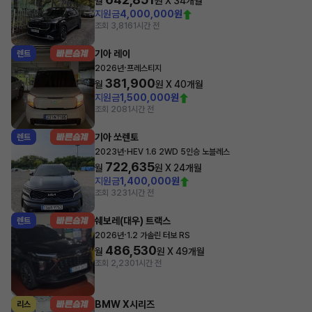
월
원 X
34
개월
지원금
4,000,000원
조회 3,816
1시간 전
기아 레이
렌트
·
2026년
프레스티지
381,900
월
원 X
40
개월
지원금
1,500,000원
조회 208
1시간 전
기아 쏘렌토
렌트
·
2023년
HEV 1.6 2WD 5인승 노블레스
722,635
월
원 X
24
개월
지원금
1,400,000원
조회 323
1시간 전
쉐보레(대우) 트랙스
렌트
·
2026년
1.2 가솔린 터보 RS
486,530
월
원 X
49
개월
조회 2,230
1시간 전
BMW X시리즈
리스