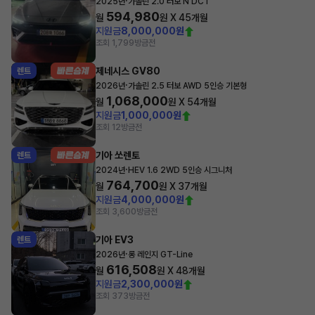
·
2025년
가솔린 2.0 터보 N DCT
594,980
월
원 X
45
개월
지원금
8,000,000원
조회 1,799
방금전
제네시스 GV80
렌트
·
2026년
가솔린 2.5 터보 AWD 5인승 기본형
1,068,000
월
원 X
54
개월
지원금
1,000,000원
조회 12
방금전
기아 쏘렌토
렌트
·
2024년
HEV 1.6 2WD 5인승 시그니처
764,700
월
원 X
37
개월
지원금
4,000,000원
조회 3,600
방금전
기아 EV3
렌트
·
2026년
롱 레인지 GT-Line
616,508
월
원 X
48
개월
지원금
2,300,000원
조회 373
방금전