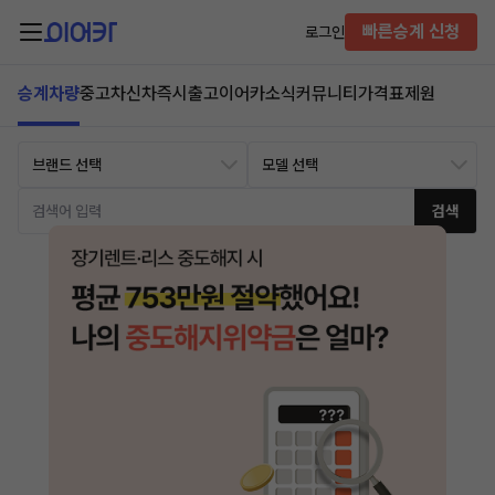
빠른승계 신청
로그인
승계차량
중고차
신차즉시출고
이어카소식
커뮤니티
가격표
제원
검색