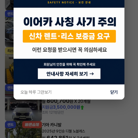
조회 689
방금전
현대 팰리세이드
렌트
·
2024년
3.8 가솔린 AWD 7인승 르블랑
595,130
월
원 X
40
개월
지원금
4,440,000원
조회 1,491
방금전
포르쉐 박스터
리스
·
2024년
4.0 Boxster GTS
1,508,200
월
원 X
40
개월
지원금
25,000,000원
조회 783
방금전
기아 쏘렌토
렌트
오늘 하루 그만보기
닫기
·
2023년
HEV 1.6 2WD 5인승 시그니처 그래비티
800,700
월
원 X
20
개월
지원금
3,500,000원
조회 121
방금전
기아 카니발
렌트
·
2025년
9인승 디젤 노블레스
642,851