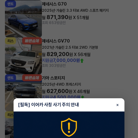
제네시스 G70
렌트
·
2025년
가솔린 3.3 터보 AWD 스포츠 패키지
871,390
월
원 X
51
개월
조회 653
방금전
제네시스 GV70
리스
·
2021년
가솔린 2.5 터보 2WD 기본형
829,200
월
원 X
56
개월
지원금
7,000,000원
조회 303
방금전
기아 스포티지
렌트
·
2025년
4WD 프레스티지
627,600
월
원 X
46
개월
지원금
4,500,000원
조회 2,184
방금전
[필독] 이어카 사칭 사기 주의 안내
×
마세라티 르반떼
리스
·
2022년
2.0 Hybrid GT
1,697,700
월
원 X
24
개월
지원금
31,860,000원