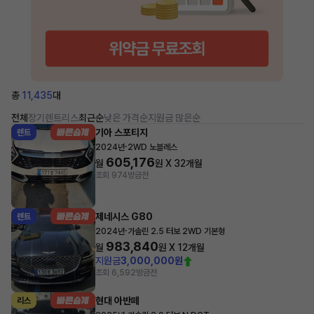
총
11,435
대
전체
장기렌트
리스
최근순
낮은 가격순
지원금 많은순
기아 스포티지
렌트
·
2024년
2WD 노블레스
605,176
월
원 X
32
개월
조회 974
방금전
제네시스 G80
렌트
·
2024년
가솔린 2.5 터보 2WD 기본형
983,840
월
원 X
12
개월
지원금
3,000,000원
조회 6,592
방금전
현대 아반떼
리스