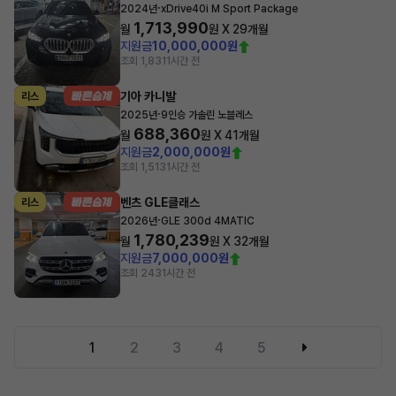
·
2024년
xDrive40i M Sport Package
1,713,990
월
원 X
29
개월
지원금
10,000,000원
조회 1,831
1시간 전
기아 카니발
리스
·
2025년
9인승 가솔린 노블레스
688,360
월
원 X
41
개월
지원금
2,000,000원
조회 1,513
1시간 전
벤츠 GLE클래스
리스
·
2026년
GLE 300d 4MATIC
1,780,239
월
원 X
32
개월
지원금
7,000,000원
조회 243
1시간 전
1
2
3
4
5