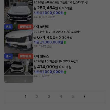
·
2026년
스마트스트림 가솔린 1.6 인스퍼레이션
250,454
월
원 X
47
개월
지원금
1,000,000원
조회 6,835
방금전
기아 쏘렌토
렌트
·
2024년
HEV 1.6 2WD 5인승 노블레스
674,400
월
원 X
30
개월
지원금
1,300,000원
조회 124
방금전
기아 셀토스
렌트
·
2026년
1.6 가솔린 터보 2WD 트렌디
414,000
월
원 X
41
개월
지원금
1,000,000원
조회 111
방금전
1
2
3
4
5