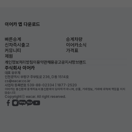
이어카 앱 다운로드
빠른승계
승계차량
신차즉시출고
이어카소식
커뮤니티
가격표
제원
개인정보처리방침
이용약관
채용공고
공지사항
브랜드
주식회사 이어카
대표 유우재
인천광역시 부평구 주부토로 236, D동 1514호
cs@eacar.co.kr
사업자 등록번호 539-88-02334 | 1877-2520
이어카는 통신판매 중개자로서 통신판매의 당사자가 아니며, 상품, 거래정보, 거래에 대하여 책임을 지지
않습니다.
Copyrightⓒ eacar. All right reserved.