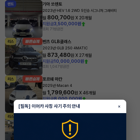
기아 쏘렌토
렌트
·
2023년
HEV 1.6 2WD 5인승 시그니처 그래비티
800,700
월
원 X
20
개월
지원금
3,500,000원
조회 71
방금전
벤츠 GLB클래스
리스
·
2023년
GLB 250 4MATIC
873,480
월
원 X
27
개월
지원금
10,000,000원
조회 1,047
방금전
포르쉐 마칸
리스
·
2025년
Macan 4
1,799,600
월
원 X
46
개월
지원금
8,000,000원
조회 3,489
방금전
[필독] 이어카 사칭 사기 주의 안내
×
벤츠 S클래스
리스
·
2022년
S580L 4MATIC
3,144,566
월
원 X
9
개월
지원금
5,000,000원