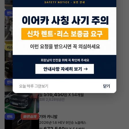
조회 2,691
방금전
르노(삼성) 그랑 콜레오스
렌트
·
2025년
1.5 HEV 아이코닉
582,290
월
원 X
50
개월
지원금
2,000,000원
조회 3,187
방금전
제네시스 GV80
리스
·
2025년
가솔린 2.5 터보 2WD 5인승 기본형
1,209,520
월
원 X
46
개월
지원금
1,000,000원
조회 2,369
방금전
기아 스포티지
렌트
오늘 하루 그만보기
닫기
·
2026년
2WD 시그니처
516,450
월
원 X
54
개월
조회 2,628
방금전
기아 카니발
렌트
·
2026년
1.6 HEV 9인승 노블레스
672,540