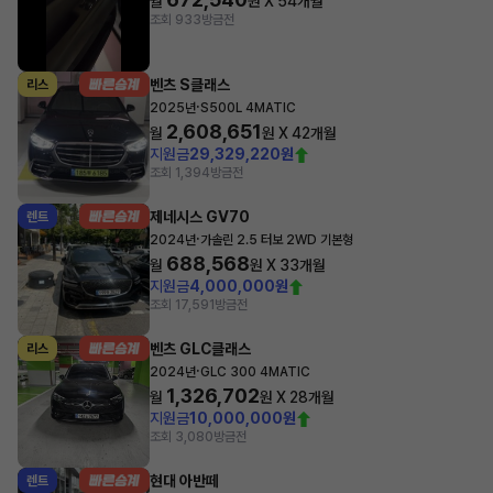
월
원 X
54
개월
조회 933
방금전
벤츠 S클래스
리스
·
2025년
S500L 4MATIC
2,608,651
월
원 X
42
개월
지원금
29,329,220원
조회 1,394
방금전
제네시스 GV70
렌트
·
2024년
가솔린 2.5 터보 2WD 기본형
688,568
월
원 X
33
개월
지원금
4,000,000원
조회 17,591
방금전
벤츠 GLC클래스
리스
·
2024년
GLC 300 4MATIC
1,326,702
월
원 X
28
개월
지원금
10,000,000원
조회 3,080
방금전
현대 아반떼
렌트