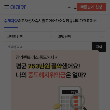
빠른승계 신청
로그인
승계차량
중고차
신차즉시출고
이어카소식
커뮤니티
가격표
제원
검색