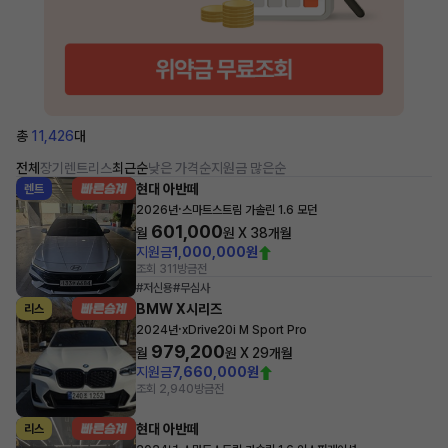
총
11,426
대
전체
장기렌트
리스
최근순
낮은 가격순
지원금 많은순
현대 아반떼
렌트
·
2026년
스마트스트림 가솔린 1.6 모던
601,000
월
원 X
38
개월
지원금
1,000,000원
조회 311
방금전
#저신용
#무심사
BMW X시리즈
리스
·
2024년
xDrive20i M Sport Pro
979,200
월
원 X
29
개월
지원금
7,660,000원
조회 2,940
방금전
현대 아반떼
리스