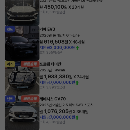
·
2024년
스마트스트림 가솔린 1.6 인스퍼레이션
450,100
월
원 X
23
개월
조회 6,532
방금전
기아 EV3
렌트
·
2026년
롱 레인지 GT-Line
616,508
월
원 X
48
개월
지원금
2,300,000원
조회 355
방금전
포르쉐 타이칸
리스
·
2023년
Taycan
1,933,380
월
원 X
24
개월
지원금
7,000,000원
조회 3,893
방금전
제네시스 GV70
렌트
·
2025년
가솔린 2.5 터보 AWD 스포츠
1,076,205
월
원 X
36
개월
지원금
7,000,000원
조회 4,305
방금전