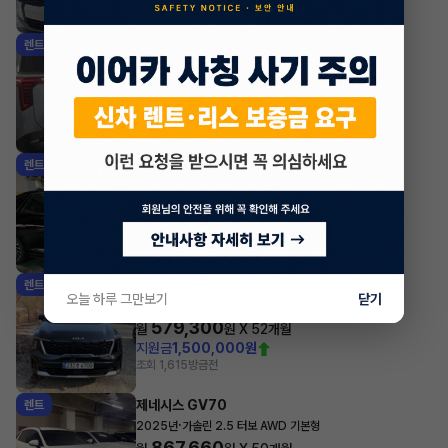
조회 720
방금전
기아 카니발
렌트
·
2025년
1.6 HEV 7인승 시그니처 그래비티
777,700
월
원 X
43
개월
지원금
3,000,000원
조회 1,483
방금전
현대 그랜저
렌트
·
2026년
1.6 캘리그래피
721,300
월
원 X
40
개월
지원금
2,000,000원
조회 1,108
방금전
기아 쏘렌토
렌트
오늘 하루 그만보기
닫기
·
2026년
HEV 1.6 2WD 5인승 노블레스
579,300
월
원 X
52
개월
지원금
1,500,000원
조회 1,615
방금전
제네시스 GV70
렌트
·
2025년
가솔린 2.5 터보 AWD 기본형
867,660