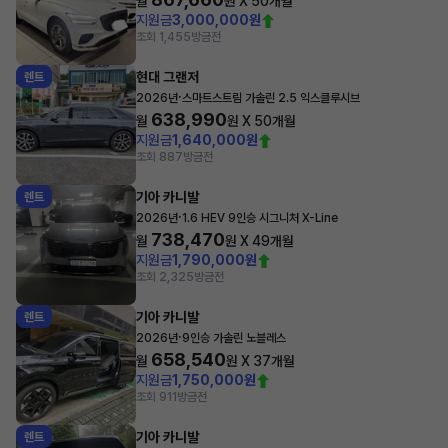
월
원 X
50
개월
지원금
3,000,000원
조회 1,455
방금전
현대 그랜저
렌트
·
2026년
스마트스트림 가솔린 2.5 익스클루시브
638,990
월
원 X
50
개월
지원금
1,640,000원
조회 887
방금전
기아 카니발
렌트
·
2026년
1.6 HEV 9인승 시그니처 X-Line
738,470
월
원 X
49
개월
지원금
1,790,000원
조회 2,325
방금전
기아 카니발
렌트
·
2026년
9인승 가솔린 노블레스
658,540
월
원 X
37
개월
지원금
1,750,000원
조회 911
방금전
기아 카니발
렌트