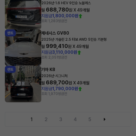
·
2026년
1.6 HEV 9인승 노블레스
688,780
월
원 X
49
개월
지원금
1,800,000원
조회 1,283
방금전
제네시스 GV80
렌트
·
2025년
가솔린 2.5 터보 AWD 5인승 기본형
999,410
월
원 X
49
개월
지원금
3,110,000원
조회 2,051
방금전
기아 K8
렌트
·
2026년
시그니처
689,700
월
원 X
49
개월
지원금
1,790,000원
조회 1,970
방금전
1
2
3
4
5