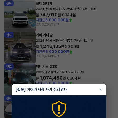
현대 싼타페
렌트
·
2024년
1.6 터보 HEV 2WD 6인승 캘리그래피
747,010
월
원 X
34
개월
지원금
3,000,000원
조회 3,205
방금전
기아 카니발
렌트
·
2024년
1.6 HEV 하이리무진 7인승 시그니처
1,246,135
월
원 X
33
개월
지원금
6,000,000원
조회 3,434
방금전
제네시스 G80
렌트
·
2025년
가솔린 2.5 터보 2WD 기본형
1,074,480
월
원 X
30
개월
지원금
5,000,000원
조회 2,271
방금전
[필독] 이어카 사칭 사기 주의 안내
×
기아 스포티지
렌트
·
2026년
2WD 프레스티지
448,270
월
원 X
57
개월
지원금
2,000,000원