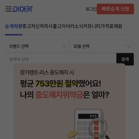
빠른승계 신청
로그인
승계차량
중고차
신차즉시출고
이어카소식
커뮤니티
가격표
제원
검색