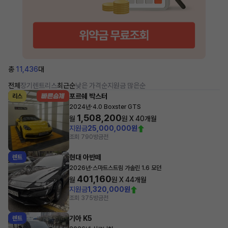
총
11,436
대
전체
장기렌트
리스
최근순
낮은 가격순
지원금 많은순
포르쉐 박스터
리스
·
2024년
4.0 Boxster GTS
1,508,200
월
원 X
40
개월
지원금
25,000,000원
조회 790
방금전
현대 아반떼
렌트
·
2026년
스마트스트림 가솔린 1.6 모던
401,160
월
원 X
44
개월
지원금
1,320,000원
조회 375
방금전
기아 K5
렌트