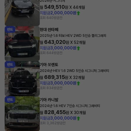
·
2026년
시그니처
549,510
월
원 X
44
개월
지원금
2,000,000원
조회 640
방금전
현대 싼타페
렌트
·
2025년
1.6 터보 HEV 2WD 5인승 캘리그래피
643,020
월
원 X
52
개월
지원금
3,000,000원
조회 644
방금전
기아 쏘렌토
렌트
·
2024년
HEV 1.6 2WD 5인승 시그니처 그래비티
689,315
월
원 X
32
개월
지원금
3,000,000원
조회 834
방금전
기아 카니발
렌트
·
2024년
1.6 HEV 7인승 시그니처 그래비티
828,455
월
원 X
30
개월
지원금
3,000,000원
조회 3,362
방금전