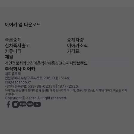
이어카 앱 다운로드
빠른승계
승계차량
신차즉시출고
이어카소식
커뮤니티
가격표
제원
개인정보처리방침
이용약관
채용공고
공지사항
브랜드
주식회사 이어카
대표 유우재
인천광역시 부평구 주부토로 236, D동 1514호
cs@eacar.co.kr
사업자 등록번호 539-88-02334 | 1877-2520
이어카는 통신판매 중개자로서 통신판매의 당사자가 아니며, 상품, 거래정보, 거래에 대하여 책임을 지지
않습니다.
Copyrightⓒ eacar. All right reserved.