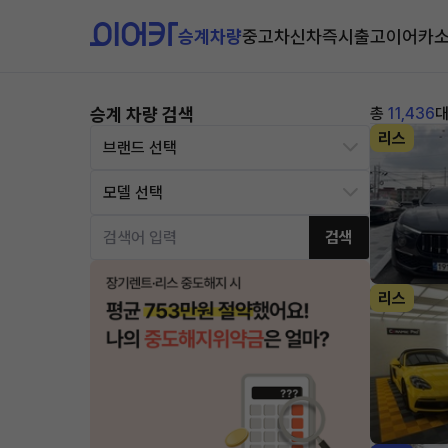
승계차량
중고차
신차즉시출고
이어카
승계 차량 검색
총
11,436
리스
검색
리스