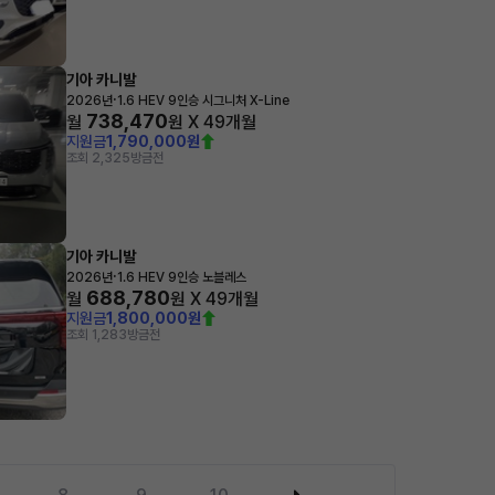
기아 카니발
·
2026년
1.6 HEV 9인승 시그니처 X-Line
738,470
월
원 X
49
개월
지원금
1,790,000원
조회 2,325
방금전
기아 카니발
·
2026년
1.6 HEV 9인승 노블레스
688,780
월
원 X
49
개월
지원금
1,800,000원
조회 1,283
방금전