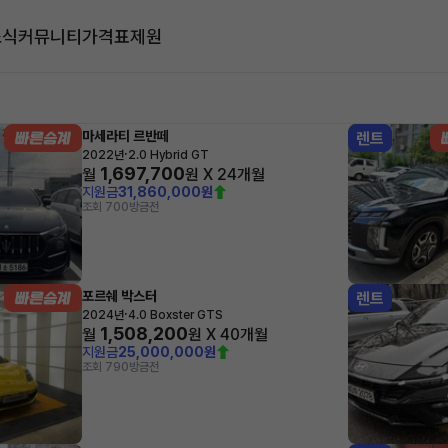
소식
커뮤니티
가격표
제원
대
마세라티 르반떼
렌트
·
2022년
2.0 Hybrid GT
1,697,700
월
원 X
24
개월
지원금
31,860,000원
조회 700
방금전
포르쉐 박스터
렌트
·
2024년
4.0 Boxster GTS
1,508,200
월
원 X
40
개월
지원금
25,000,000원
조회 790
방금전