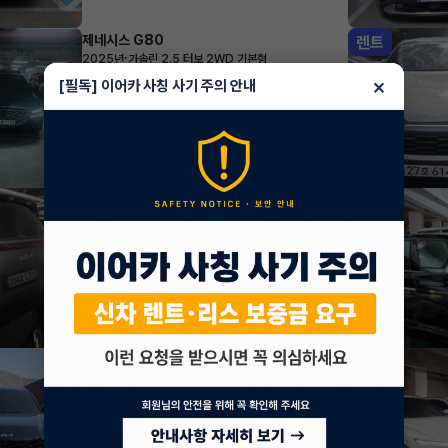
제네시스 G80
렌트
·
2025년
가솔린 2.5 터보 2WD 기본형
1,074,480
월
원 X
30
개월
×
[필독] 이어카 사칭 사기 주의 안내
지원금
5,000,000원
조회 2,272
방금전
기아 카니발
렌트
·
2025년
1.6 HEV 7인승 시그니처 그래비티
777,700
월
원 X
43
개월
지원금
3,000,000원
조회 1,484
방금전
기아 쏘렌토
렌트
·
2026년
HEV 1.6 2WD 5인승 노블레스
579,300
월
원 X
52
개월
지원금
1,500,000원
조회 1,615
방금전