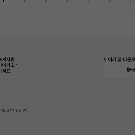
1
2
3
4
5
6
7
승계차량
이어카 앱 다운
이어카소식
가격표
 책임을 지지 않습니다.