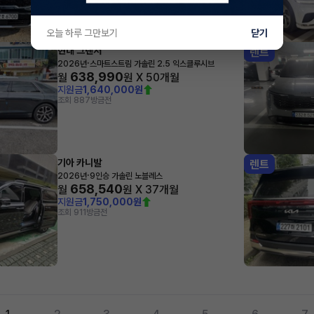
오늘 하루 그만보기
닫기
현대 그랜저
렌트
·
2026년
스마트스트림 가솔린 2.5 익스클루시브
638,990
월
원 X
50
개월
지원금
1,640,000원
조회 887
방금전
기아 카니발
렌트
·
2026년
9인승 가솔린 노블레스
658,540
월
원 X
37
개월
지원금
1,750,000원
조회 911
방금전