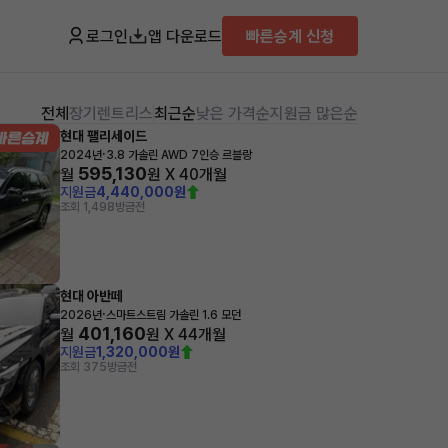
로그인
앱 다운로드
빠른승계 신청
전체
장기렌트
리스
최근순
낮은 가격순
지원금 많은순
현대 팰리세이드
·
2024년
3.8 가솔린 AWD 7인승 르블랑
595,130
월
원 X
40
개월
지원금
4,440,000원
조회 1,498
방금전
현대 아반떼
·
2026년
스마트스트림 가솔린 1.6 모던
401,160
월
원 X
44
개월
지원금
1,320,000원
조회 375
방금전