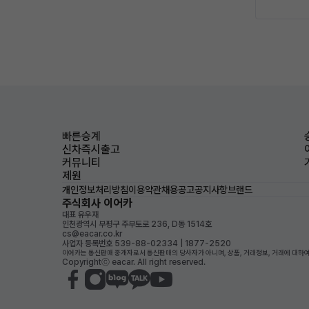
빠른승계
신차즉시출고
커뮤니티
제원
개인정보처리방침
이용약관
채용공고
공지사항
브랜드
주식회사 이어카
대표 유우재
인천광역시 부평구 주부토로 236, D동 1514호
cs@eacar.co.kr
사업자 등록번호 539-88-02334 | 1877-2520
이어카는 통신판매 중개자로서 통신판매의 당사자가 아니며, 상품, 거래정보, 거래에 대하여
Copyrightⓒ eacar. All right reserved.