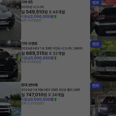
기아 K5
렌트
·
2026년
시그니처
549,510
월
원 X
44
개월
지원금
2,000,000원
조회 640
방금전
기아 쏘렌토
렌트
·
2024년
HEV 1.6 2WD 5인승 시그니처 그래비티
689,315
월
원 X
32
개월
지원금
3,000,000원
조회 835
방금전
현대 싼타페
렌트
·
2024년
1.6 터보 HEV 2WD 6인승 캘리그래피
747,010
월
원 X
34
개월
지원금
3,000,000원
조회 3,205
방금전