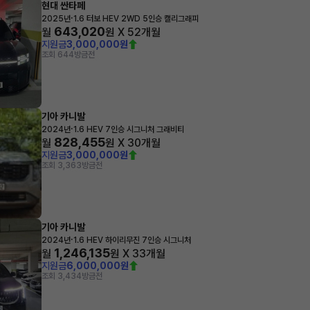
현대 싼타페
·
2025년
1.6 터보 HEV 2WD 5인승 캘리그래피
643,020
월
원 X
52
개월
지원금
3,000,000원
조회 644
방금전
기아 카니발
·
2024년
1.6 HEV 7인승 시그니처 그래비티
828,455
월
원 X
30
개월
지원금
3,000,000원
조회 3,363
방금전
기아 카니발
·
2024년
1.6 HEV 하이리무진 7인승 시그니처
1,246,135
월
원 X
33
개월
지원금
6,000,000원
조회 3,434
방금전