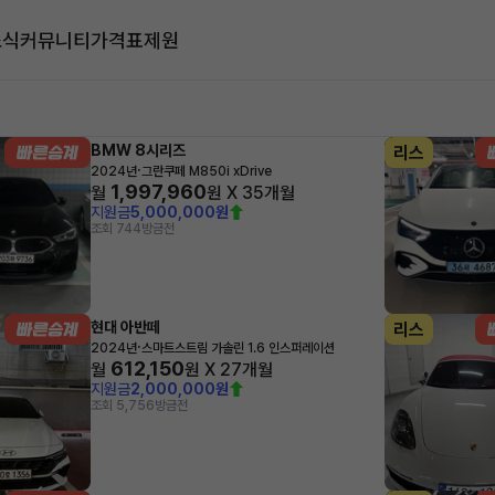
소식
커뮤니티
가격표
제원
대
BMW 8시리즈
리스
·
2024년
그란쿠페 M850i xDrive
1,997,960
월
원 X
35
개월
지원금
5,000,000원
조회 744
방금전
현대 아반떼
리스
·
2024년
스마트스트림 가솔린 1.6 인스퍼레이션
612,150
월
원 X
27
개월
지원금
2,000,000원
조회 5,756
방금전