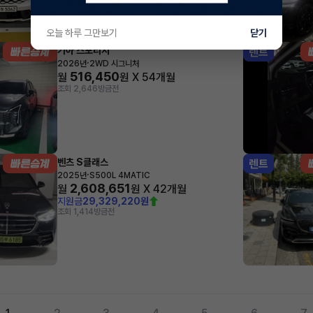
오늘 하루 그만보기
닫기
기아 스포티지
렌트
·
2026년
2WD 시그니처
516,450
월
원 X
54
개월
조회 2,646
방금전
벤츠 S클래스
렌트
·
2025년
S500L 4MATIC
2,608,651
월
원 X
42
개월
지원금
29,329,220원
조회 1,414
방금전