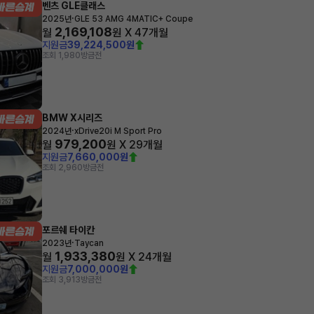
벤츠 GLE클래스
·
2025년
GLE 53 AMG 4MATIC+ Coupe
2,169,108
월
원 X
47
개월
지원금
39,224,500원
조회 1,980
방금전
BMW X시리즈
·
2024년
xDrive20i M Sport Pro
979,200
월
원 X
29
개월
지원금
7,660,000원
조회 2,960
방금전
포르쉐 타이칸
·
2023년
Taycan
1,933,380
월
원 X
24
개월
지원금
7,000,000원
조회 3,913
방금전