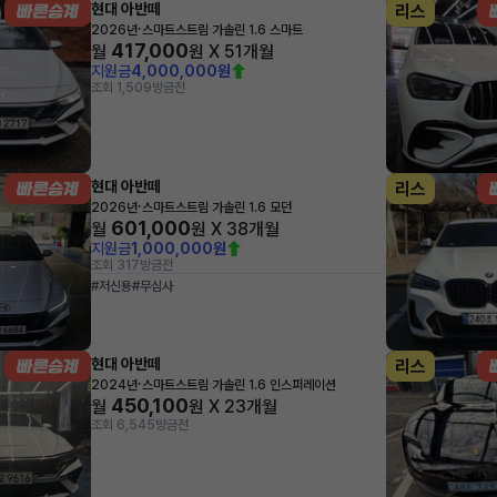
현대 아반떼
리스
·
2026년
스마트스트림 가솔린 1.6 스마트
417,000
월
원 X
51
개월
지원금
4,000,000원
조회 1,509
방금전
현대 아반떼
리스
·
2026년
스마트스트림 가솔린 1.6 모던
601,000
월
원 X
38
개월
지원금
1,000,000원
조회 317
방금전
#저신용
#무심사
현대 아반떼
리스
·
2024년
스마트스트림 가솔린 1.6 인스퍼레이션
450,100
월
원 X
23
개월
조회 6,545
방금전