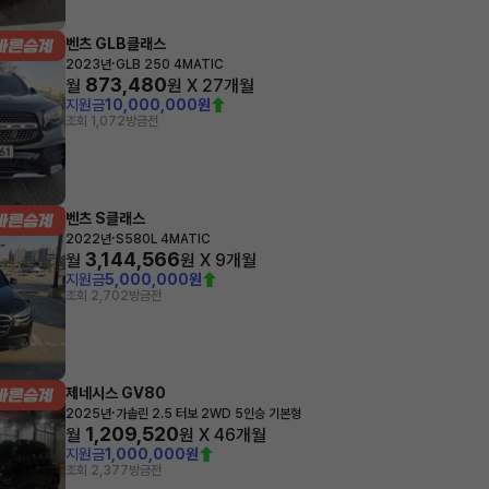
벤츠 GLB클래스
·
2023년
GLB 250 4MATIC
873,480
월
원 X
27
개월
지원금
10,000,000원
조회 1,072
방금전
벤츠 S클래스
·
2022년
S580L 4MATIC
3,144,566
월
원 X
9
개월
지원금
5,000,000원
조회 2,702
방금전
제네시스 GV80
·
2025년
가솔린 2.5 터보 2WD 5인승 기본형
1,209,520
월
원 X
46
개월
지원금
1,000,000원
조회 2,377
방금전