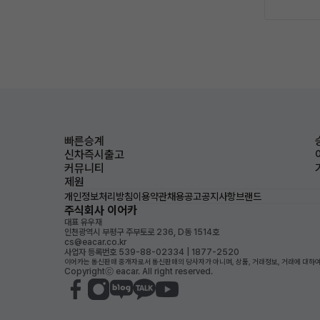
빠른승계
신차즉시출고
커뮤니티
제원
개인정보처리방침
이용약관
채용공고
공지사항
브랜드
주식회사 이어카
대표 유우재
인천광역시 부평구 주부토로 236, D동 1514호
cs@eacar.co.kr
사업자 등록번호 539-88-02334 | 1877-2520
이어카는 통신판매 중개자로서 통신판매의 당사자가 아니며, 상품, 거래정보, 거래에 대하여
Copyrightⓒ eacar. All right reserved.