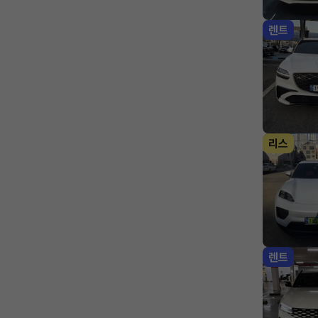
렌트
리스
렌트