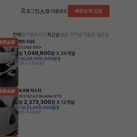
로그인
앱 다운로드
빠른승계 신청
전체
장기렌트
리스
최근순
낮은 가격순
지원금 많은순
벤츠 EQE
·
2024년
350+
1,048,800
월
원 X
34
개월
지원금
6,000,000원
조회 4,518
방금전
포르쉐 박스터
·
2023년
4.0 Boxster GTS
2,373,300
월
원 X
12
개월
지원금
1,000,000원
조회 144
방금전