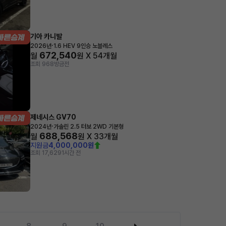
기아 카니발
·
2026년
1.6 HEV 9인승 노블레스
672,540
월
원 X
54
개월
조회 968
방금전
제네시스 GV70
·
2024년
가솔린 2.5 터보 2WD 기본형
688,568
월
원 X
33
개월
지원금
4,000,000원
조회 17,629
1시간 전