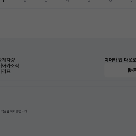
1
2
3
4
5
6
7
승계차량
이어카 앱 다운
이어카소식
가격표
 책임을 지지 않습니다.