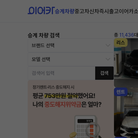
승계차량
중고차
신차즉시출고
이어카
승계 차량 검색
총
11,436
리스
검색
렌트