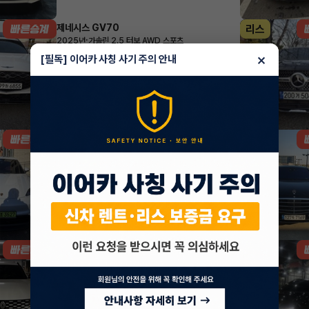
제네시스 GV70
리스
·
2025년
가솔린 2.5 터보 AWD 스포츠
1,076,205
월
원 X
36
개월
×
[필독] 이어카 사칭 사기 주의 안내
지원금
7,000,000원
조회 4,346
방금전
포르쉐 마칸
리스
·
2025년
Macan 4
1,799,600
월
원 X
46
개월
지원금
8,000,000원
조회 3,505
방금전
르노(삼성) 그랑 콜레오스
리스
·
2025년
1.5 HEV 아이코닉
582,290
월
원 X
50
개월
지원금
2,000,000원
조회 3,206
방금전