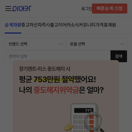
빠른승계 신청
로그인
승계차량
중고차
신차즉시출고
이어카소식
커뮤니티
가격표
제원
검색