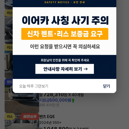
아우디 e-트론
리스
·
2023년
55 quattro Sportback
1,237,782
월
원 X
23
개월
지원금
10,000,000원
조회 3,688
방금전
BMW 8시리즈
리스
·
2024년
그란쿠페 M850i xDrive
1,997,960
월
원 X
35
개월
지원금
5,000,000원
조회 757
1시간 전
기아 카니발
렌트
오늘 하루 그만보기
닫기
·
2025년
9인승 디젤 프레스티지
728,310
월
원 X
40
개월
지원금
500,000원
조회 4
1시간 전
벤츠 EQE
리스
·
2024년
350+
1,048,800