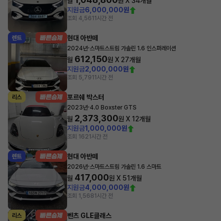
월
원 X
34
개월
지원금
6,000,000원
조회 4,561
1시간 전
현대 아반떼
렌트
·
2024년
스마트스트림 가솔린 1.6 인스퍼레이션
612,150
월
원 X
27
개월
지원금
2,000,000원
조회 5,791
1시간 전
포르쉐 박스터
리스
·
2023년
4.0 Boxster GTS
2,373,300
월
원 X
12
개월
지원금
1,000,000원
조회 162
1시간 전
현대 아반떼
렌트
·
2026년
스마트스트림 가솔린 1.6 스마트
417,000
월
원 X
51
개월
지원금
4,000,000원
조회 1,568
1시간 전
벤츠 GLE클래스
리스