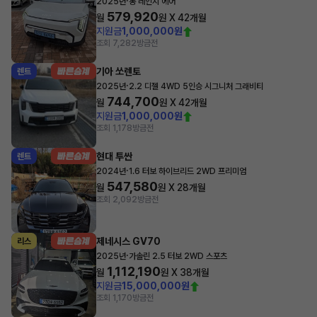
·
2025년
롱 레인지 에어
579,920
월
원 X
42
개월
지원금
1,000,000원
조회 7,282
방금전
기아 쏘렌토
렌트
·
2025년
2.2 디젤 4WD 5인승 시그니처 그래비티
744,700
월
원 X
42
개월
지원금
1,000,000원
조회 1,178
방금전
현대 투싼
렌트
·
2024년
1.6 터보 하이브리드 2WD 프리미엄
547,580
월
원 X
28
개월
조회 2,092
방금전
제네시스 GV70
리스
·
2025년
가솔린 2.5 터보 2WD 스포츠
1,112,190
월
원 X
38
개월
지원금
15,000,000원
조회 1,170
방금전