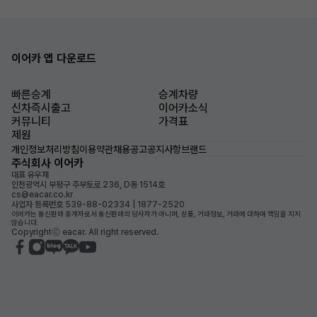
이어카 앱 다운로드
빠른승계
승계차량
신차즉시출고
이어카소식
커뮤니티
가격표
제원
개인정보처리방침
이용약관
채용공고
공지사항
브랜드
주식회사 이어카
대표 유우재
인천광역시 부평구 주부토로 236, D동 1514호
cs@eacar.co.kr
사업자 등록번호 539-88-02334 | 1877-2520
이어카는 통신판매 중개자로서 통신판매의 당사자가 아니며, 상품, 거래정보, 거래에 대하여 책임을 지지
않습니다.
Copyrightⓒ eacar. All right reserved.