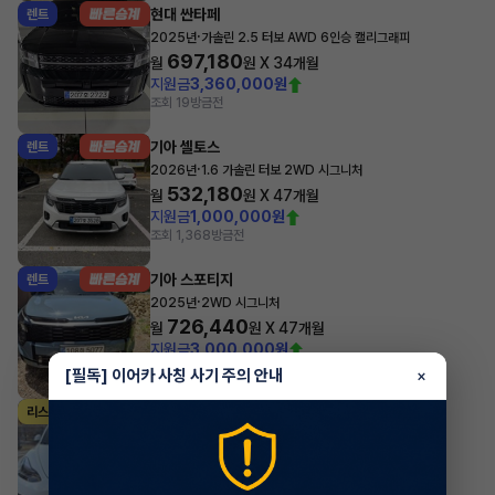
현대 싼타페
렌트
·
2025년
가솔린 2.5 터보 AWD 6인승 캘리그래피
697,180
월
원 X
34
개월
지원금
3,360,000원
조회 19
방금전
기아 셀토스
렌트
·
2026년
1.6 가솔린 터보 2WD 시그니처
532,180
월
원 X
47
개월
지원금
1,000,000원
조회 1,368
방금전
기아 스포티지
렌트
·
2025년
2WD 시그니처
726,440
월
원 X
47
개월
지원금
3,000,000원
조회 665
방금전
[필독] 이어카 사칭 사기 주의 안내
×
테슬라 모델 3
리스
·
2022년
AWD Long Range
1,012,281
월
원 X
0
개월
조회 3,674
방금전