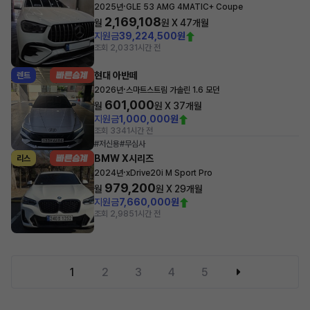
·
2025년
GLE 53 AMG 4MATIC+ Coupe
2,169,108
월
원 X
47
개월
지원금
39,224,500원
조회 2,033
1시간 전
현대 아반떼
렌트
·
2026년
스마트스트림 가솔린 1.6 모던
601,000
월
원 X
37
개월
지원금
1,000,000원
조회 334
1시간 전
#저신용
#무심사
BMW X시리즈
리스
·
2024년
xDrive20i M Sport Pro
979,200
월
원 X
29
개월
지원금
7,660,000원
조회 2,985
1시간 전
1
2
3
4
5