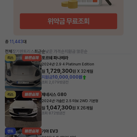
총
11,443
대
전체
장기렌트
리스
최근순
낮은 가격순
지원금 많은순
포르쉐 파나메라
리스
·
2024년
2.9 4 Platinum Edition
1,729,300
월
원 X
32
개월
지원금
10,000,000원
조회 2,079
방금전
제네시스 G80
리스
·
2024년
가솔린 2.5 터보 2WD 기본형
1,047,300
월
원 X
26
개월
조회 872
방금전
기아 EV3
렌트