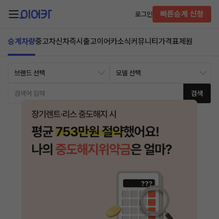
빠른승계 신청
로그인
승계차량
중고차
신차즉시출고
이어카소식
커뮤니티
가격표
제원
검색