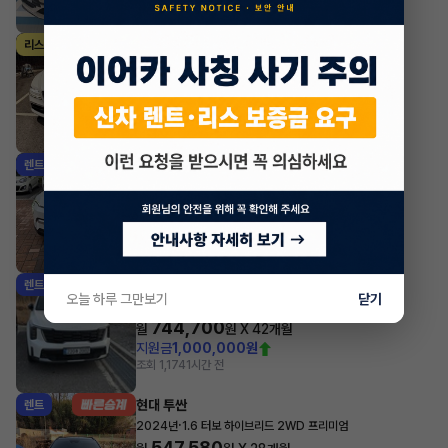
조회 2,057
1시간 전
제네시스 G80
리스
·
2024년
가솔린 2.5 터보 2WD 기본형
1,047,300
월
원 X
26
개월
조회 867
1시간 전
기아 EV3
렌트
·
2025년
롱 레인지 에어
579,920
월
원 X
42
개월
지원금
1,000,000원
조회 7,243
1시간 전
기아 쏘렌토
렌트
오늘 하루 그만보기
닫기
·
2025년
2.2 디젤 4WD 5인승 시그니처 그래비티
744,700
월
원 X
42
개월
지원금
1,000,000원
조회 1,174
1시간 전
현대 투싼
렌트
·
2024년
1.6 터보 하이브리드 2WD 프리미엄
547,580