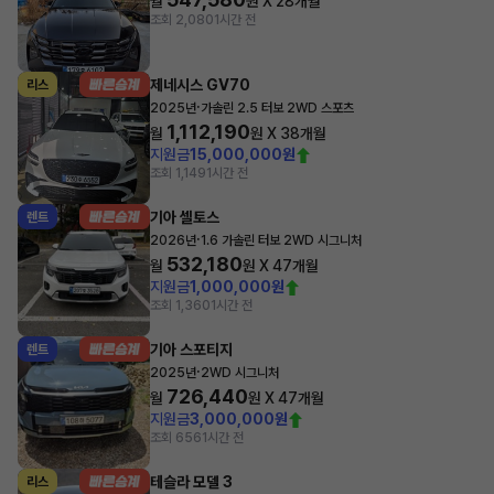
월
원 X
28
개월
조회 2,080
1시간 전
제네시스 GV70
리스
·
2025년
가솔린 2.5 터보 2WD 스포츠
1,112,190
월
원 X
38
개월
지원금
15,000,000원
조회 1,149
1시간 전
기아 셀토스
렌트
·
2026년
1.6 가솔린 터보 2WD 시그니처
532,180
월
원 X
47
개월
지원금
1,000,000원
조회 1,360
1시간 전
기아 스포티지
렌트
·
2025년
2WD 시그니처
726,440
월
원 X
47
개월
지원금
3,000,000원
조회 656
1시간 전
테슬라 모델 3
리스