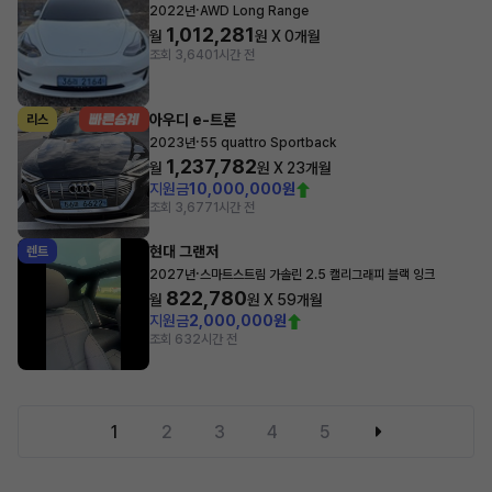
·
2022년
AWD Long Range
1,012,281
월
원 X
0
개월
조회 3,640
1시간 전
아우디 e-트론
리스
·
2023년
55 quattro Sportback
1,237,782
월
원 X
23
개월
지원금
10,000,000원
조회 3,677
1시간 전
현대 그랜저
렌트
·
2027년
스마트스트림 가솔린 2.5 캘리그래피 블랙 잉크
822,780
월
원 X
59
개월
지원금
2,000,000원
조회 63
2시간 전
1
2
3
4
5