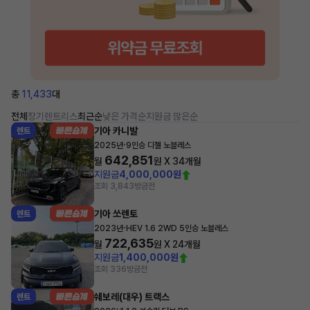
총
11,433
대
전체
장기렌트
리스
최근순
낮은 가격순
지원금 많은순
기아 카니발
렌트
·
2025년
9인승 디젤 노블레스
642,851
월
원 X
34
개월
지원금
4,000,000원
조회 3,843
방금전
기아 쏘렌토
렌트
·
2023년
HEV 1.6 2WD 5인승 노블레스
722,635
월
원 X
24
개월
지원금
1,400,000원
조회 336
방금전
쉐보레(대우) 트랙스
렌트