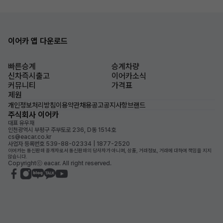
이어카 앱 다운로드
빠른승계
승계차량
신차즉시출고
이어카소식
커뮤니티
가격표
제원
개인정보처리방침
이용약관
채용공고
공지사항
브랜드
주식회사 이어카
대표 유우재
인천광역시 부평구 주부토로 236, D동 1514호
cs@eacar.co.kr
사업자 등록번호 539-88-02334 | 1877-2520
이어카는 통신판매 중개자로서 통신판매의 당사자가 아니며, 상품, 거래정보, 거래에 대하여 책임을 지지
않습니다.
Copyrightⓒ eacar. All right reserved.