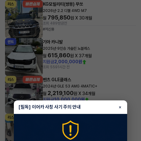
KG모빌리티(쌍용) 무쏘
리스
·
2026년
2.2 디젤 4WD M7
795,850
월
원 X
30
개월
조회 489
방금전
#저신용
기아 카니발
렌트
·
2025년
9인승 가솔린 노블레스
615,860
월
원 X
37
개월
지원금
2,000,000원
조회 559
1시간 전
벤츠 GLE클래스
리스
·
2024년
GLE 53 AMG 4MATIC+
2,219,100
월
원 X
34
개월
지원금
10,000,000원
조회 637
1시간 전
[필독] 이어카 사칭 사기 주의 안내
×
포르쉐 파나메라
리스
·
2024년
2.9 4 Platinum Edition
1,729,300
월
원 X
32
개월
지원금
10,000,000원