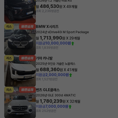
·
2026년
1.2 가솔린 터보 RS
486,530
월
원 X
49
개월
조회 2,236
방금전
BMW X시리즈
리스
·
2024년
xDrive40i M Sport Package
1,713,990
월
원 X
29
개월
지원금
10,000,000원
조회 1,839
방금전
기아 카니발
리스
·
2025년
9인승 가솔린 노블레스
688,360
월
원 X
41
개월
지원금
2,000,000원
조회 1,521
방금전
벤츠 GLE클래스
리스
·
2026년
GLE 300d 4MATIC
1,780,239
월
원 X
32
개월
지원금
7,000,000원
조회 252
방금전