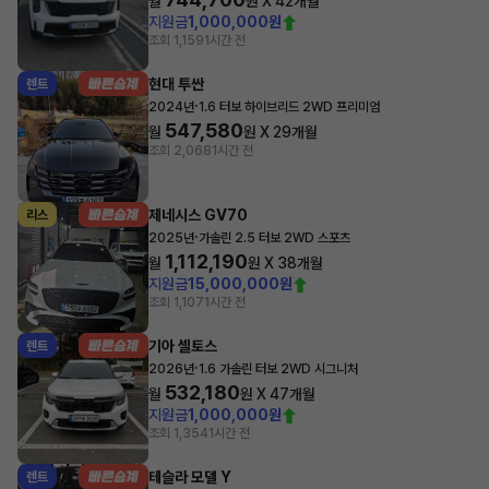
월
원 X
42
개월
지원금
1,000,000원
조회 1,159
1시간 전
현대 투싼
렌트
·
2024년
1.6 터보 하이브리드 2WD 프리미엄
547,580
월
원 X
29
개월
조회 2,068
1시간 전
제네시스 GV70
리스
·
2025년
가솔린 2.5 터보 2WD 스포츠
1,112,190
월
원 X
38
개월
지원금
15,000,000원
조회 1,107
1시간 전
기아 셀토스
렌트
·
2026년
1.6 가솔린 터보 2WD 시그니처
532,180
월
원 X
47
개월
지원금
1,000,000원
조회 1,354
1시간 전
테슬라 모델 Y
렌트