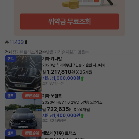
총
11,436
대
전체
장기렌트
리스
최근순
낮은 가격순
지원금 많은순
기아 카니발
렌트
·
2023년
하이리무진 7인승 가솔린 시그니처
1,217,810
월
원 X
25
개월
지원금
1,000,000원
조회 87
방금전
기아 쏘렌토
렌트
·
2023년
HEV 1.6 2WD 5인승 노블레스
722,635
월
원 X
24
개월
지원금
1,400,000원
조회 325
방금전
쉐보레(대우) 트랙스
렌트