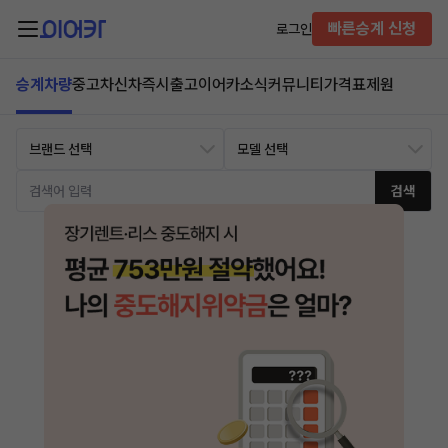
빠른승계 신청
로그인
승계차량
중고차
신차즉시출고
이어카소식
커뮤니티
가격표
제원
검색