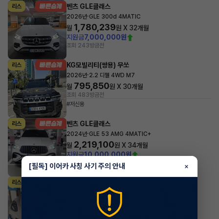
벤츠 GLE클래스
리스
·
2026년
GLE 300d 4MATIC
1,780,239
월
원 X
32
개월
지원금
7,000,000원
조회 243
방금전
KG모빌리티(쌍용) 무쏘
리스
·
2026년
2.2 디젤 4WD M7
795,850
월
원 X
30
개월
조회 483
방금전
#저신용
벤츠 GLE클래스
리스
·
2024년
GLE 53 AMG 4MATIC+
2,219,100
월
원 X
34
개월
지원금
10,000,000원
조회 620
방금전
[필독] 이어카 사칭 사기 주의 안내
×
포르쉐 파나메라
리스
·
2024년
2.9 4 Platinum Edition
1,729,300
월
원 X
32
개월
지원금
10,000,000원