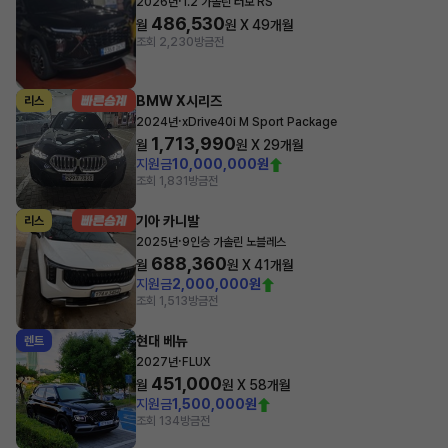
·
2026년
1.2 가솔린 터보 RS
486,530
월
원 X
49
개월
조회 2,230
방금전
BMW X시리즈
리스
·
2024년
xDrive40i M Sport Package
1,713,990
월
원 X
29
개월
지원금
10,000,000원
조회 1,831
방금전
기아 카니발
리스
·
2025년
9인승 가솔린 노블레스
688,360
월
원 X
41
개월
지원금
2,000,000원
조회 1,513
방금전
현대 베뉴
렌트
·
2027년
FLUX
451,000
월
원 X
58
개월
지원금
1,500,000원
조회 134
방금전