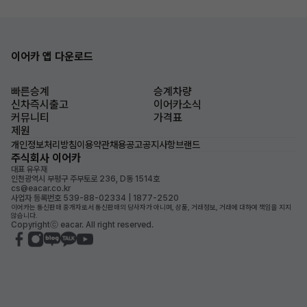
이어카 앱 다운로드
빠른승계
승계차량
신차즉시출고
이어카소식
커뮤니티
가격표
제원
개인정보처리방침
이용약관
채용공고
공지사항
브랜드
주식회사 이어카
대표 유우재
인천광역시 부평구 주부토로 236, D동 1514호
cs@eacar.co.kr
사업자 등록번호 539-88-02334 | 1877-2520
이어카는 통신판매 중개자로서 통신판매의 당사자가 아니며, 상품, 거래정보, 거래에 대하여 책임을 지지
않습니다.
Copyrightⓒ eacar. All right reserved.