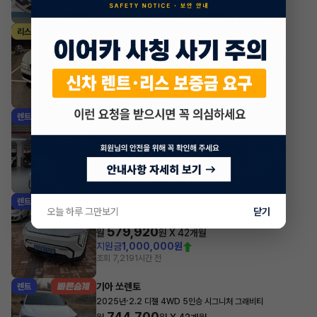
조회 2,038
1시간 전
제네시스 G80
리스
·
2024년
가솔린 2.5 터보 2WD 기본형
1,047,300
월
원 X
26
개월
조회 857
1시간 전
기아 쏘렌토
렌트
·
2023년
HEV 1.6 2WD 5인승 시그니처 그래비티
800,700
월
원 X
20
개월
지원금
3,500,000원
조회 131
1시간 전
기아 EV3
렌트
오늘 하루 그만보기
닫기
·
2025년
롱 레인지 에어
579,920
월
원 X
42
개월
지원금
1,000,000원
조회 7,219
1시간 전
기아 쏘렌토
렌트
·
2025년
2.2 디젤 4WD 5인승 시그니처 그래비티
744,700