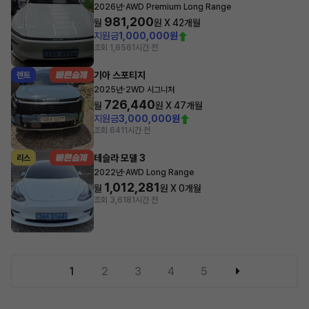
·
2026년
AWD Premium Long Range
981,200
월
원 X
42
개월
지원금
1,000,000원
조회 1,656
1시간 전
기아 스포티지
렌트
·
2025년
2WD 시그니처
726,440
월
원 X
47
개월
지원금
3,000,000원
조회 641
1시간 전
테슬라 모델 3
리스
·
2022년
AWD Long Range
1,012,281
월
원 X
0
개월
조회 3,618
1시간 전
1
2
3
4
5