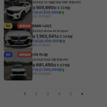
·
2024년
1.6 가솔린 터보 2WD 프레스티지
505,890
월
원 X
33
개월
지원금
1,500,000원
조회 357
방금전
BMW i시리즈
리스
·
2024년
eDrive 40 M Sport
1,562,541
월
원 X
34
개월
지원금
5,000,000원
조회 413
방금전
기아 카니발
렌트
·
2025년
9인승 디젤 프레스티지
681,450
월
원 X
43
개월
지원금
1,000,000원
조회 408
방금전
1
2
3
4
5