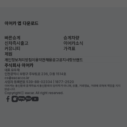
이어카 앱 다운로드
빠른승계
승계차량
신차즉시출고
이어카소식
커뮤니티
가격표
제원
개인정보처리방침
이용약관
채용공고
공지사항
브랜드
주식회사 이어카
대표 유우재
인천광역시 부평구 주부토로 236, D동 1514호
cs@eacar.co.kr
사업자 등록번호 539-88-02334 | 1877-2520
이어카는 통신판매 중개자로서 통신판매의 당사자가 아니며, 상품, 거래정보, 거래에 대하여 책임을 지지
않습니다.
Copyrightⓒ eacar. All right reserved.