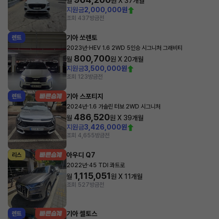
월
원 X
37
개월
지원금
2,000,000원
조회 437
방금전
기아 쏘렌토
렌트
·
2023년
HEV 1.6 2WD 5인승 시그니처 그래비티
800,700
월
원 X
20
개월
지원금
3,500,000원
조회 123
방금전
기아 스포티지
렌트
·
2024년
1.6 가솔린 터보 2WD 시그니처
486,520
월
원 X
39
개월
지원금
3,426,000원
조회 4,655
방금전
아우디 Q7
리스
·
2022년
45 TDI 콰트로
1,115,051
월
원 X
11
개월
조회 527
방금전
기아 셀토스
렌트