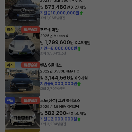
·
2023년
GLB 250 4MATIC
873,480
월
원 X
27
개월
지원금
10,000,000원
조회 1,065
방금전
포르쉐 마칸
리스
·
2025년
Macan 4
1,799,600
월
원 X
46
개월
지원금
8,000,000원
조회 3,504
방금전
벤츠 S클래스
리스
·
2022년
S580L 4MATIC
3,144,566
월
원 X
9
개월
지원금
5,000,000원
조회 2,701
방금전
르노(삼성) 그랑 콜레오스
렌트
·
2025년
1.5 HEV 아이코닉
582,290
월
원 X
50
개월
지원금
2,000,000원
조회 3,204
방금전