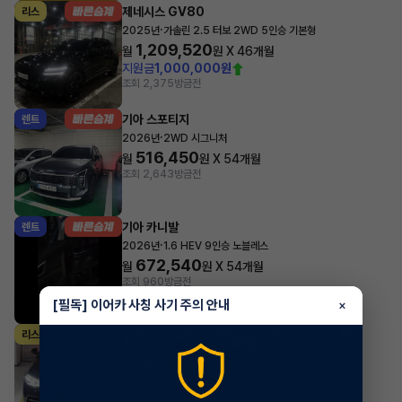
제네시스 GV80
리스
·
2025년
가솔린 2.5 터보 2WD 5인승 기본형
1,209,520
월
원 X
46
개월
지원금
1,000,000원
조회 2,375
방금전
기아 스포티지
렌트
·
2026년
2WD 시그니처
516,450
월
원 X
54
개월
조회 2,643
방금전
기아 카니발
렌트
·
2026년
1.6 HEV 9인승 노블레스
672,540
월
원 X
54
개월
조회 960
방금전
[필독] 이어카 사칭 사기 주의 안내
×
벤츠 S클래스
리스
·
2025년
S500L 4MATIC
2,608,651
월
원 X
42
개월
지원금
29,329,220원