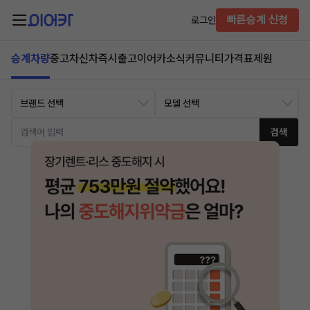
빠른승계 신청
로그인
승계차량
중고차
신차즉시출고
이어카소식
커뮤니티
가격표
제원
검색