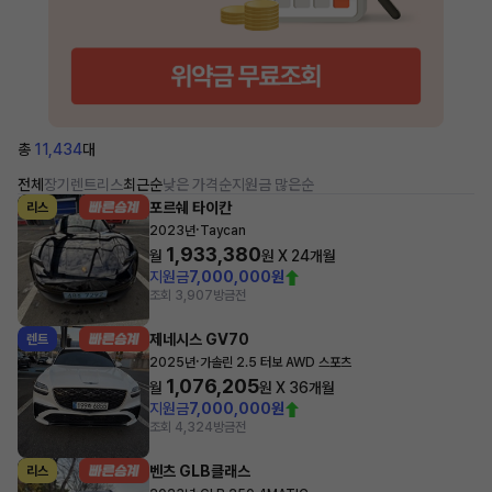
총
11,434
대
전체
장기렌트
리스
최근순
낮은 가격순
지원금 많은순
포르쉐 타이칸
리스
·
2023년
Taycan
1,933,380
월
원 X
24
개월
지원금
7,000,000원
조회 3,907
방금전
제네시스 GV70
렌트
·
2025년
가솔린 2.5 터보 AWD 스포츠
1,076,205
월
원 X
36
개월
지원금
7,000,000원
조회 4,324
방금전
벤츠 GLB클래스
리스