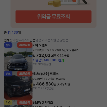
총
11,436
대
전체
장기렌트
리스
최근순
낮은 가격순
지원금 많은순
기아 쏘렌토
렌트
·
2023년
HEV 1.6 2WD 5인승 노블레스
722,635
월
원 X
24
개월
지원금
1,400,000원
조회 329
방금전
쉐보레(대우) 트랙스
렌트
·
2026년
1.2 가솔린 터보 RS
486,530
월
원 X
49
개월
조회 2,232
방금전
BMW X시리즈
리스