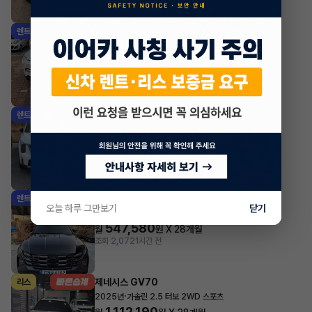
기아 EV3
렌트
·
2025년
롱 레인지 에어
579,920
월
원 X
42
개월
지원금
1,000,000원
조회 7,223
1시간 전
기아 쏘렌토
렌트
·
2025년
2.2 디젤 4WD 5인승 시그니처 그래비티
744,700
월
원 X
42
개월
지원금
1,000,000원
조회 1,161
1시간 전
현대 투싼
렌트
오늘 하루 그만보기
닫기
·
2024년
1.6 터보 하이브리드 2WD 프리미엄
547,580
월
원 X
28
개월
조회 2,072
1시간 전
제네시스 GV70
리스
·
2025년
가솔린 2.5 터보 2WD 스포츠
1,112,190