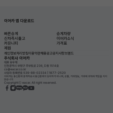
이어카 앱 다운로드
빠른승계
승계차량
신차즉시출고
이어카소식
커뮤니티
가격표
제원
개인정보처리방침
이용약관
채용공고
공지사항
브랜드
주식회사 이어카
대표 유우재
인천광역시 부평구 주부토로 236, D동 1514호
cs@eacar.co.kr
사업자 등록번호 539-88-02334 | 1877-2520
이어카는 통신판매 중개자로서 통신판매의 당사자가 아니며, 상품, 거래정보, 거래에 대하여 책임을 지지
않습니다.
Copyrightⓒ eacar. All right reserved.