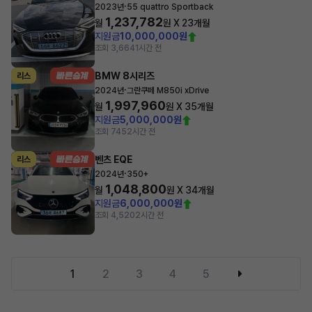
·
2023년
55 quattro Sportback
1,237,782
월
원 X
23
개월
지원금
10,000,000원
조회 3,664
1시간 전
BMW 8시리즈
리스
·
2024년
그란쿠페 M850i xDrive
1,997,960
월
원 X
35
개월
지원금
5,000,000원
조회 745
2시간 전
벤츠 EQE
리스
·
2024년
350+
1,048,800
월
원 X
34
개월
지원금
6,000,000원
조회 4,520
2시간 전
1
2
3
4
5