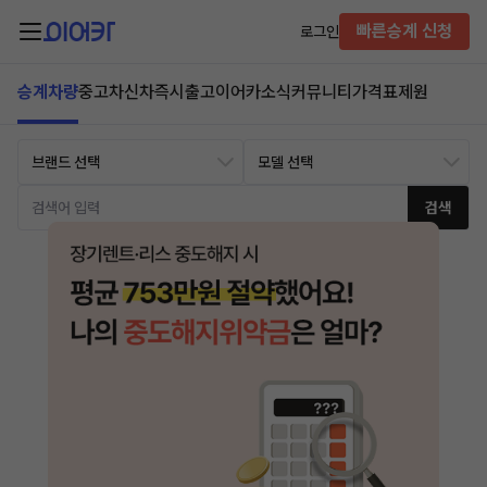
빠른승계 신청
로그인
승계차량
중고차
신차즉시출고
이어카소식
커뮤니티
가격표
제원
검색