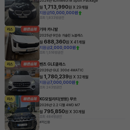
·
2024년
xDrive40i M Sport Package
1,713,990
월
원 X
29
개월
지원금
10,000,000원
조회 1,833
방금전
기아 카니발
리스
·
2025년
9인승 가솔린 노블레스
688,360
월
원 X
41
개월
지원금
2,000,000원
조회 1,516
방금전
벤츠 GLE클래스
리스
·
2026년
GLE 300d 4MATIC
1,780,239
월
원 X
32
개월
지원금
7,000,000원
조회 243
방금전
KG모빌리티(쌍용) 무쏘
리스
·
2026년
2.2 디젤 4WD M7
795,850
월
원 X
30
개월
조회 484
방금전
#저신용