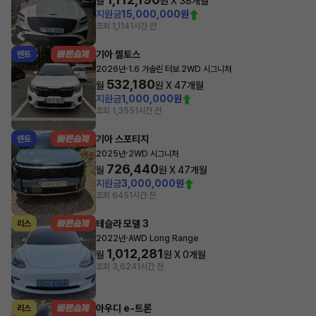
월
원 X
38
개월
지원금
15,000,000원
조회 1,114
1시간 전
기아 셀토스
렌트
·
2026년
1.6 가솔린 터보 2WD 시그니처
532,180
월
원 X
47
개월
지원금
1,000,000원
조회 1,355
1시간 전
기아 스포티지
렌트
·
2025년
2WD 시그니처
726,440
월
원 X
47
개월
지원금
3,000,000원
조회 645
1시간 전
테슬라 모델 3
리스
·
2022년
AWD Long Range
1,012,281
월
원 X
0
개월
조회 3,624
1시간 전
아우디 e-트론
리스