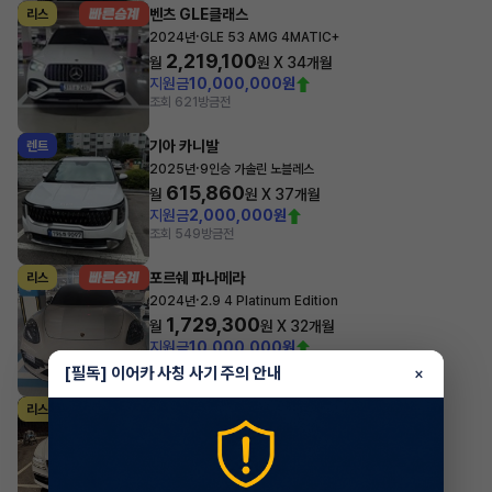
벤츠 GLE클래스
리스
·
2024년
GLE 53 AMG 4MATIC+
2,219,100
월
원 X
34
개월
지원금
10,000,000원
조회 621
방금전
기아 카니발
렌트
·
2025년
9인승 가솔린 노블레스
615,860
월
원 X
37
개월
지원금
2,000,000원
조회 549
방금전
포르쉐 파나메라
리스
·
2024년
2.9 4 Platinum Edition
1,729,300
월
원 X
32
개월
지원금
10,000,000원
조회 2,042
1시간 전
[필독] 이어카 사칭 사기 주의 안내
×
제네시스 G80
리스
·
2024년
가솔린 2.5 터보 2WD 기본형
1,047,300
월
원 X
26
개월
조회 857
1시간 전