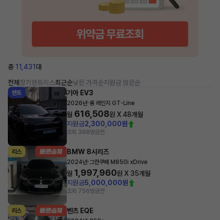
총
11,431
대
전체
장기렌트
리스
최근순
낮은 가격순
지원금 많은순
기아 EV3
렌트
·
2026년
롱 레인지 GT-Line
616,508
월
원 X
48
개월
지원금
2,300,000원
조회 398
방금전
BMW 8시리즈
리스
·
2024년
그란쿠페 M850i xDrive
1,997,960
월
원 X
35
개월
지원금
5,000,000원
조회 756
방금전
벤츠 EQE
리스