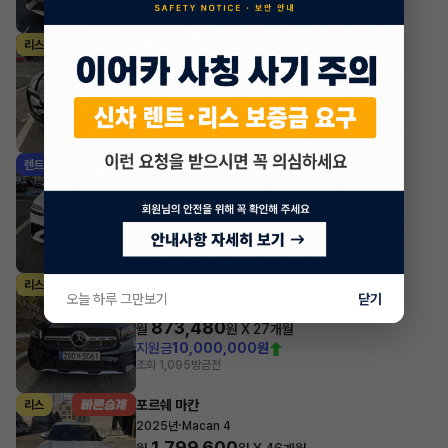
포르쉐 타이칸
리스
·
2023년
Taycan
1,933,380
월
원 X
24
개월
지원금
7,000,000원
조회 3,963
방금전
제네시스 GV70
렌트
·
2025년
가솔린 2.5 터보 AWD 스포츠
1,076,205
월
원 X
36
개월
지원금
7,000,000원
조회 4,387
방금전
벤츠 GLB클래스
리스
오늘 하루 그만보기
닫기
·
2023년
GLB 250 4MATIC
873,480
월
원 X
27
개월
지원금
10,000,000원
조회 1,095
방금전
포르쉐 마칸
리스
·
2025년
Macan 4
1,799,600