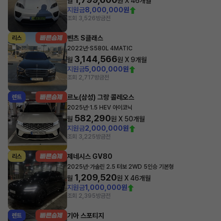
월
원 X
46
개월
지원금
8,000,000원
조회 3,526
방금전
벤츠 S클래스
리스
·
2022년
S580L 4MATIC
3,144,566
월
원 X
9
개월
지원금
5,000,000원
조회 2,717
방금전
르노(삼성) 그랑 콜레오스
렌트
·
2025년
1.5 HEV 아이코닉
582,290
월
원 X
50
개월
지원금
2,000,000원
조회 3,225
방금전
제네시스 GV80
리스
·
2025년
가솔린 2.5 터보 2WD 5인승 기본형
1,209,520
월
원 X
46
개월
지원금
1,000,000원
조회 2,395
방금전
기아 스포티지
렌트