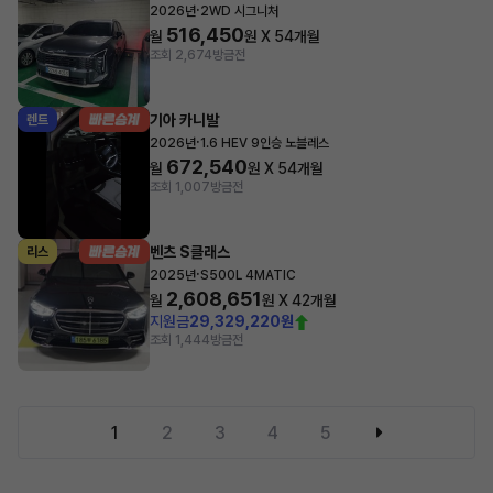
·
2026년
2WD 시그니처
516,450
월
원 X
54
개월
조회 2,674
방금전
기아 카니발
렌트
·
2026년
1.6 HEV 9인승 노블레스
672,540
월
원 X
54
개월
조회 1,007
방금전
벤츠 S클래스
리스
·
2025년
S500L 4MATIC
2,608,651
월
원 X
42
개월
지원금
29,329,220원
조회 1,444
방금전
1
2
3
4
5