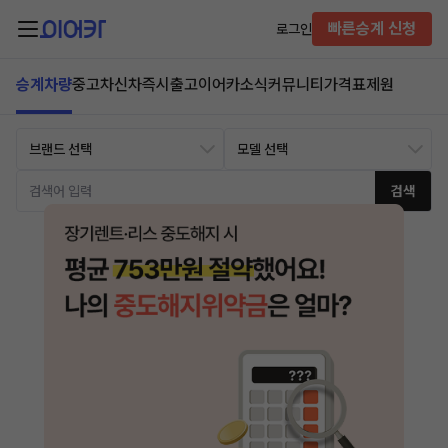
빠른승계 신청
로그인
승계차량
중고차
신차즉시출고
이어카소식
커뮤니티
가격표
제원
검색