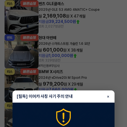
벤츠 GLE클래스
리스
·
2025년
GLE 53 AMG 4MATIC+ Coupe
2,169,108
월
원 X
47
개월
지원금
39,224,500원
조회 2,027
방금전
현대 아반떼
렌트
·
2026년
스마트스트림 가솔린 1.6 모던
601,000
월
원 X
38
개월
지원금
1,000,000원
조회 329
방금전
#저신용
#무심사
BMW X시리즈
리스
·
2024년
xDrive20i M Sport Pro
979,200
월
원 X
29
개월
지원금
7,660,000원
조회 2,979
방금전
[필독] 이어카 사칭 사기 주의 안내
×
현대 아반떼
리스
·
2024년
스마트스트림 가솔린 1.6 인스퍼레이션
450,100
월
원 X
23
개월
조회 6,567
방금전