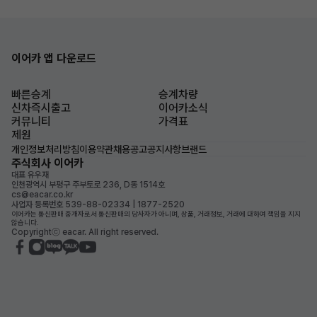
이어카 앱 다운로드
빠른승계
승계차량
신차즉시출고
이어카소식
커뮤니티
가격표
제원
개인정보처리방침
이용약관
채용공고
공지사항
브랜드
주식회사 이어카
대표 유우재
인천광역시 부평구 주부토로 236, D동 1514호
cs@eacar.co.kr
사업자 등록번호 539-88-02334 | 1877-2520
이어카는 통신판매 중개자로서 통신판매의 당사자가 아니며, 상품, 거래정보, 거래에 대하여 책임을 지지
않습니다.
Copyrightⓒ eacar. All right reserved.