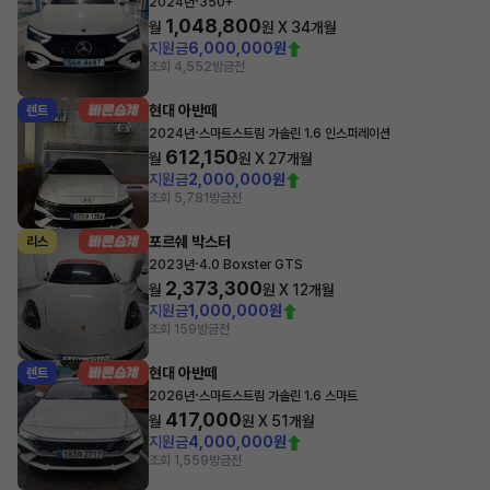
·
2024년
350+
1,048,800
월
원 X
34
개월
지원금
6,000,000원
조회 4,552
방금전
현대 아반떼
렌트
·
2024년
스마트스트림 가솔린 1.6 인스퍼레이션
612,150
월
원 X
27
개월
지원금
2,000,000원
조회 5,781
방금전
포르쉐 박스터
리스
·
2023년
4.0 Boxster GTS
2,373,300
월
원 X
12
개월
지원금
1,000,000원
조회 159
방금전
현대 아반떼
렌트
·
2026년
스마트스트림 가솔린 1.6 스마트
417,000
월
원 X
51
개월
지원금
4,000,000원
조회 1,559
방금전