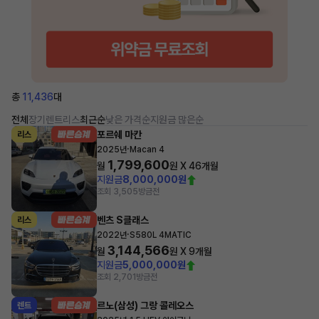
총
11,436
대
전체
장기렌트
리스
최근순
낮은 가격순
지원금 많은순
포르쉐 마칸
리스
·
2025년
Macan 4
1,799,600
월
원 X
46
개월
지원금
8,000,000원
조회 3,505
방금전
벤츠 S클래스
리스
·
2022년
S580L 4MATIC
3,144,566
월
원 X
9
개월
지원금
5,000,000원
조회 2,701
방금전
르노(삼성) 그랑 콜레오스
렌트