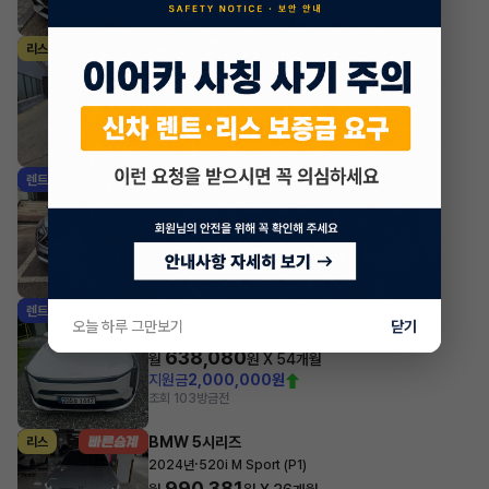
조회 6,890
방금전
제네시스 GV70
리스
·
2025년
가솔린 2.5 터보 AWD 기본형
964,200
월
원 X
37
개월
지원금
2,000,000원
조회 438
방금전
기아 스포티지
렌트
·
2024년
1.6 가솔린 터보 2WD 시그니처
486,520
월
원 X
39
개월
지원금
3,426,000원
조회 4,659
방금전
기아 K8
렌트
오늘 하루 그만보기
닫기
·
2026년
노블레스
638,080
월
원 X
54
개월
지원금
2,000,000원
조회 103
방금전
BMW 5시리즈
리스
·
2024년
520i M Sport (P1)
990,381