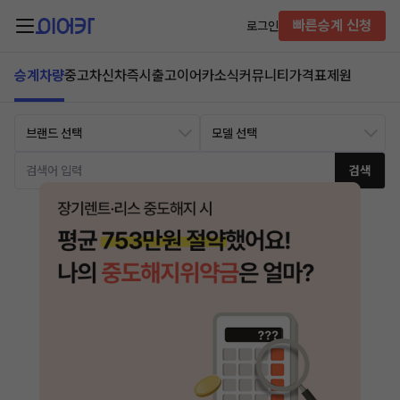
빠른승계 신청
로그인
승계차량
중고차
신차즉시출고
이어카소식
커뮤니티
가격표
제원
검색