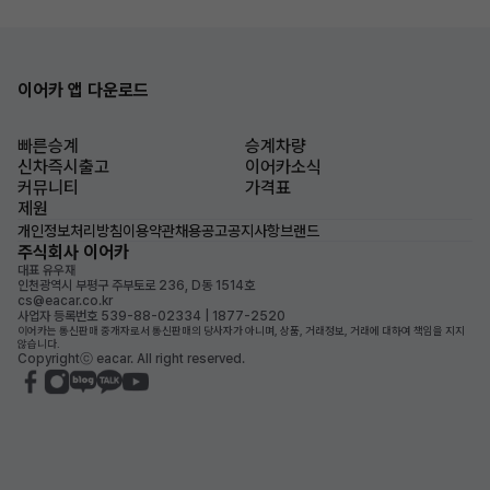
이어카 앱 다운로드
빠른승계
승계차량
신차즉시출고
이어카소식
커뮤니티
가격표
제원
개인정보처리방침
이용약관
채용공고
공지사항
브랜드
주식회사 이어카
대표 유우재
인천광역시 부평구 주부토로 236, D동 1514호
cs@eacar.co.kr
사업자 등록번호 539-88-02334 | 1877-2520
이어카는 통신판매 중개자로서 통신판매의 당사자가 아니며, 상품, 거래정보, 거래에 대하여 책임을 지지
않습니다.
Copyrightⓒ eacar. All right reserved.