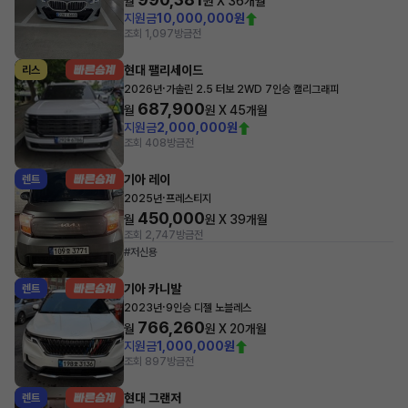
월
원 X
36
개월
지원금
10,000,000원
조회 1,097
방금전
현대 팰리세이드
리스
·
2026년
가솔린 2.5 터보 2WD 7인승 캘리그래피
687,900
월
원 X
45
개월
지원금
2,000,000원
조회 408
방금전
기아 레이
렌트
·
2025년
프레스티지
450,000
월
원 X
39
개월
조회 2,747
방금전
#저신용
기아 카니발
렌트
·
2023년
9인승 디젤 노블레스
766,260
월
원 X
20
개월
지원금
1,000,000원
조회 897
방금전
현대 그랜저
렌트