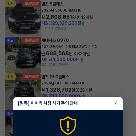
벤츠 S클래스
리스
·
2025년
S500L 4MATIC
2,608,651
월
원 X
42
개월
지원금
29,329,220원
조회 1,412
방금전
제네시스 GV70
렌트
·
2024년
가솔린 2.5 터보 2WD 기본형
688,568
월
원 X
33
개월
지원금
4,000,000원
조회 17,627
방금전
벤츠 GLC클래스
리스
·
2024년
GLC 300 4MATIC
1,326,702
월
원 X
28
개월
지원금
10,000,000원
조회 3,091
방금전
[필독] 이어카 사칭 사기 주의 안내
×
현대 아반떼
렌트
·
2026년
스마트스트림 가솔린 1.6 인스퍼레이션
250,454
월
원 X
47
개월
지원금
1,000,000원