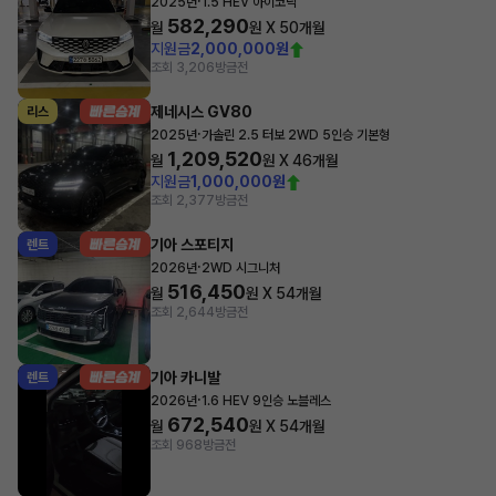
·
2025년
1.5 HEV 아이코닉
582,290
월
원 X
50
개월
지원금
2,000,000원
조회 3,206
방금전
제네시스 GV80
리스
·
2025년
가솔린 2.5 터보 2WD 5인승 기본형
1,209,520
월
원 X
46
개월
지원금
1,000,000원
조회 2,377
방금전
기아 스포티지
렌트
·
2026년
2WD 시그니처
516,450
월
원 X
54
개월
조회 2,644
방금전
기아 카니발
렌트
·
2026년
1.6 HEV 9인승 노블레스
672,540
월
원 X
54
개월
조회 968
방금전