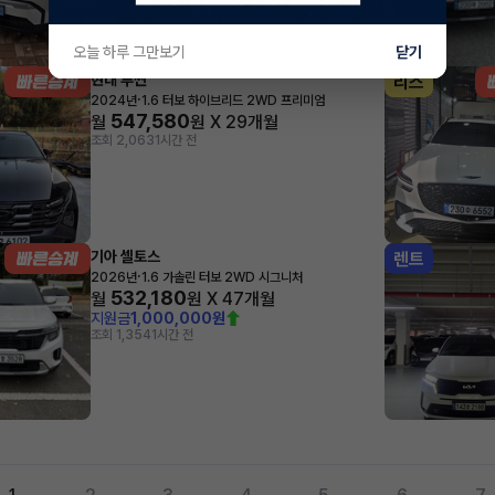
오늘 하루 그만보기
닫기
현대 투싼
리스
·
2024년
1.6 터보 하이브리드 2WD 프리미엄
547,580
월
원 X
29
개월
조회 2,063
1시간 전
기아 셀토스
렌트
·
2026년
1.6 가솔린 터보 2WD 시그니처
532,180
월
원 X
47
개월
지원금
1,000,000원
조회 1,354
1시간 전