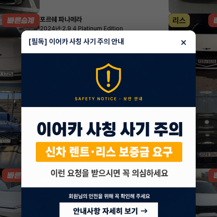
포르쉐 파나메라
리스
·
2024년
2.9 4 Platinum Edition
1,729,300
월
원 X
32
개월
×
[필독] 이어카 사칭 사기 주의 안내
지원금
10,000,000원
조회 2,036
방금전
기아 K8
렌트
·
2024년
노블레스
652,000
월
원 X
24
개월
지원금
1,500,000원
조회 346
1시간 전
기아 EV3
렌트
·
2025년
롱 레인지 에어
579,920
월
원 X
42
개월
지원금
1,000,000원
조회 7,214
1시간 전