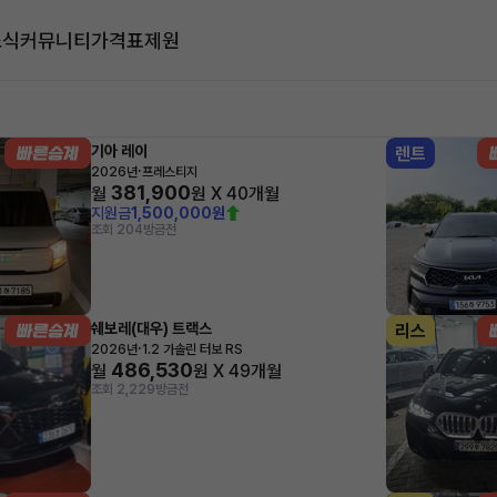
소식
커뮤니티
가격표
제원
대
기아 레이
렌트
·
2026년
프레스티지
381,900
월
원 X
40
개월
지원금
1,500,000원
조회 204
방금전
쉐보레(대우) 트랙스
리스
·
2026년
1.2 가솔린 터보 RS
486,530
월
원 X
49
개월
조회 2,229
방금전