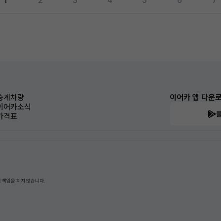
1
2
3
4
5
6
7
승계차량
이어카 앱 다운
이어카소식
가격표
 책임을 지지 않습니다.