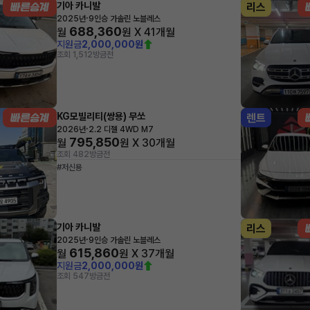
기아 카니발
리스
·
2025년
9인승 가솔린 노블레스
688,360
월
원 X
41
개월
지원금
2,000,000원
조회 1,512
방금전
KG모빌리티(쌍용) 무쏘
렌트
·
2026년
2.2 디젤 4WD M7
795,850
월
원 X
30
개월
조회 482
방금전
#저신용
기아 카니발
리스
·
2025년
9인승 가솔린 노블레스
615,860
월
원 X
37
개월
지원금
2,000,000원
조회 547
방금전