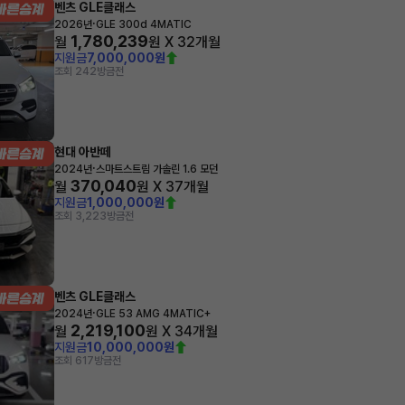
벤츠 GLE클래스
·
2026년
GLE 300d 4MATIC
1,780,239
월
원 X
32
개월
지원금
7,000,000원
조회 242
방금전
현대 아반떼
·
2024년
스마트스트림 가솔린 1.6 모던
370,040
월
원 X
37
개월
지원금
1,000,000원
조회 3,223
방금전
벤츠 GLE클래스
·
2024년
GLE 53 AMG 4MATIC+
2,219,100
월
원 X
34
개월
지원금
10,000,000원
조회 617
방금전