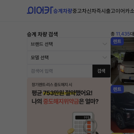
승계차량
중고차
신차즉시출고
이어카
승계 차량 검색
총
11,435
렌트
검색
렌트