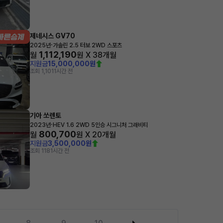
제네시스 GV70
·
2025년
가솔린 2.5 터보 2WD 스포츠
1,112,190
월
원 X
38
개월
지원금
15,000,000원
조회 1,101
1시간 전
기아 쏘렌토
·
2023년
HEV 1.6 2WD 5인승 시그니처 그래비티
800,700
월
원 X
20
개월
지원금
3,500,000원
조회 118
1시간 전