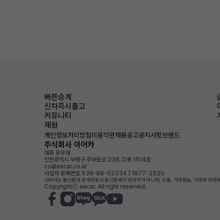
빠른승계
신차즉시출고
커뮤니티
제원
개인정보처리방침
이용약관
채용공고
공지사항
브랜드
주식회사 이어카
대표 유우재
인천광역시 부평구 주부토로 236, D동 1514호
cs@eacar.co.kr
사업자 등록번호 539-88-02334 | 1877-2520
이어카는 통신판매 중개자로서 통신판매의 당사자가 아니며, 상품, 거래정보, 거래에 대하여
Copyrightⓒ eacar. All right reserved.