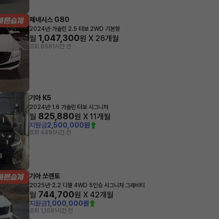
제네시스 G80
·
2024년
가솔린 2.5 터보 2WD 기본형
1,047,300
월
원 X
26
개월
조회 856
1시간 전
기아 K5
·
2024년
1.6 가솔린 터보 시그니처
825,880
월
원 X
11
개월
지원금
2,500,000원
조회 449
1시간 전
기아 쏘렌토
·
2025년
2.2 디젤 4WD 5인승 시그니처 그래비티
744,700
월
원 X
42
개월
지원금
1,000,000원
조회 1,158
1시간 전