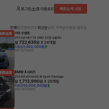
로그인
앱 다운로드
빠른승계 신청
전체
장기렌트
리스
최근순
낮은 가격순
지원금 많은순
기아 쏘렌토
·
2023년
HEV 1.6 2WD 5인승 노블레스
722,635
월
원 X
24
개월
지원금
1,400,000원
조회 322
방금전
BMW X시리즈
·
2024년
xDrive40i M Sport Package
1,713,990
월
원 X
29
개월
지원금
10,000,000원
조회 1,830
방금전