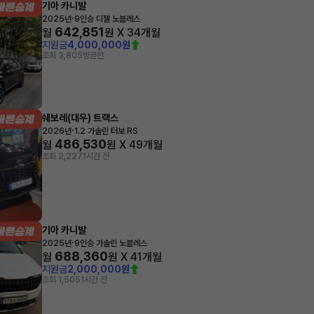
기아 카니발
·
2025년
9인승 디젤 노블레스
642,851
월
원 X
34
개월
지원금
4,000,000원
조회 3,805
방금전
쉐보레(대우) 트랙스
·
2026년
1.2 가솔린 터보 RS
486,530
월
원 X
49
개월
조회 2,227
1시간 전
기아 카니발
·
2025년
9인승 가솔린 노블레스
688,360
월
원 X
41
개월
지원금
2,000,000원
조회 1,505
1시간 전