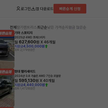
로그인
앱 다운로드
빠른승계 신청
전체
장기렌트
리스
최근순
낮은 가격순
지원금 많은순
기아 스포티지
·
2025년
4WD 프레스티지
627,600
월
원 X
46
개월
지원금
4,500,000원
조회 2,179
방금전
현대 팰리세이드
·
2024년
3.8 가솔린 AWD 7인승 르블랑
595,130
월
원 X
40
개월
지원금
4,440,000원
조회 1,472
방금전