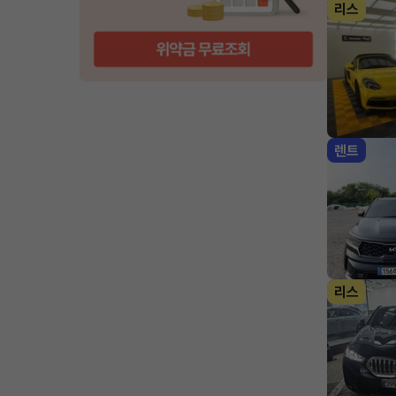
리스
렌트
리스