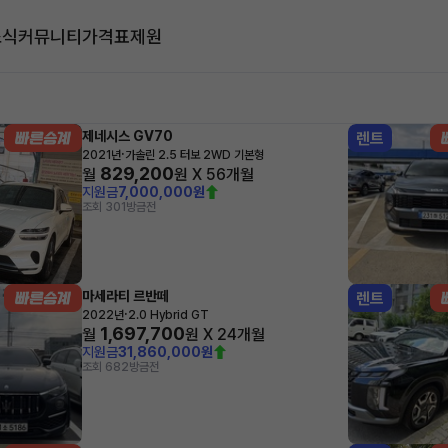
소식
커뮤니티
가격표
제원
대
제네시스 GV70
렌트
·
2021년
가솔린 2.5 터보 2WD 기본형
829,200
월
원 X
56
개월
지원금
7,000,000원
조회 301
방금전
마세라티 르반떼
렌트
·
2022년
2.0 Hybrid GT
1,697,700
월
원 X
24
개월
지원금
31,860,000원
조회 682
방금전