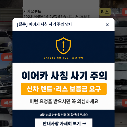
기아 쏘렌토
리스
·
2023년
HEV 1.6 2WD 5인승 시그니처 그래비티
800,700
월
원 X
20
개월
×
[필독] 이어카 사칭 사기 주의 안내
지원금
3,500,000원
조회 92
1시간 전
KG모빌리티(쌍용) 무쏘
렌트
·
2026년
2.2 디젤 4WD M7
795,850
월
원 X
30
개월
조회 480
1시간 전
#저신용
벤츠 GLE클래스
리스
·
2024년
GLE 53 AMG 4MATIC+
2,219,100
월
원 X
34
개월
지원금
10,000,000원
조회 613
1시간 전