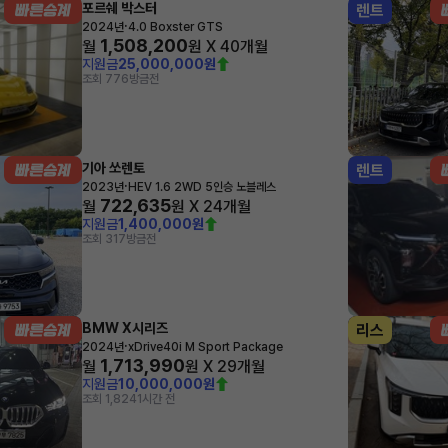
포르쉐 박스터
렌트
·
2024년
4.0 Boxster GTS
1,508,200
월
원 X
40
개월
지원금
25,000,000원
조회 776
방금전
기아 쏘렌토
렌트
·
2023년
HEV 1.6 2WD 5인승 노블레스
722,635
월
원 X
24
개월
지원금
1,400,000원
조회 317
방금전
BMW X시리즈
리스
·
2024년
xDrive40i M Sport Package
1,713,990
월
원 X
29
개월
지원금
10,000,000원
조회 1,824
1시간 전