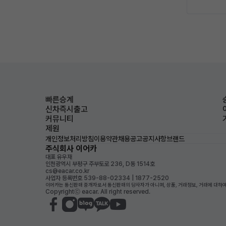
빠른승계
신차즉시출고
커뮤니티
제원
개인정보처리방침
이용약관
채용공고
공지사항
브랜드
주식회사 이어카
대표 유우재
인천광역시 부평구 주부토로 236, D동 1514호
cs@eacar.co.kr
사업자 등록번호 539-88-02334 | 1877-2520
이어카는 통신판매 중개자로서 통신판매의 당사자가 아니며, 상품, 거래정보, 거래에 대하여
Copyrightⓒ eacar. All right reserved.