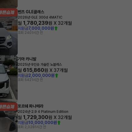
벤츠 GLE클래스
·
2026년
GLE 300d 4MATIC
1,780,239
월
원 X
32
개월
지원금
7,000,000원
조회 240
1시간 전
기아 카니발
·
2025년
9인승 가솔린 노블레스
615,860
월
원 X
37
개월
지원금
2,000,000원
조회 542
1시간 전
포르쉐 파나메라
·
2024년
2.9 4 Platinum Edition
1,729,300
월
원 X
32
개월
지원금
10,000,000원
조회 2,028
1시간 전