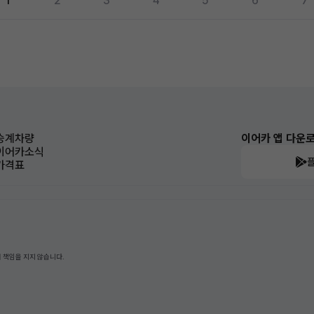
1
2
3
4
5
6
7
승계차량
이어카 앱 다운
이어카소식
가격표
 책임을 지지 않습니다.