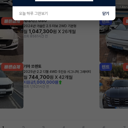
오늘 하루 그만보기
닫기
제네시스 G80
렌트
·
2024년
가솔린 2.5 터보 2WD 기본형
1,047,300
월
원 X
26
개월
조회 856
1시간 전
기아 쏘렌토
렌트
·
2025년
2.2 디젤 4WD 5인승 시그니처 그래비티
744,700
월
원 X
42
개월
지원금
1,000,000원
조회 1,152
1시간 전