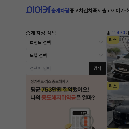
승계차량
중고차
신차즉시출고
이어카
승계 차량 검색
총
11,430
리스
검색
리스