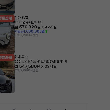
기아 EV3
·
2025년
롱 레인지 에어
579,920
월
원 X
42
개월
지원금
1,000,000원
조회 7,200
1시간 전
현대 투싼
·
2024년
1.6 터보 하이브리드 2WD 프리미엄
547,580
월
원 X
29
개월
조회 2,060
1시간 전