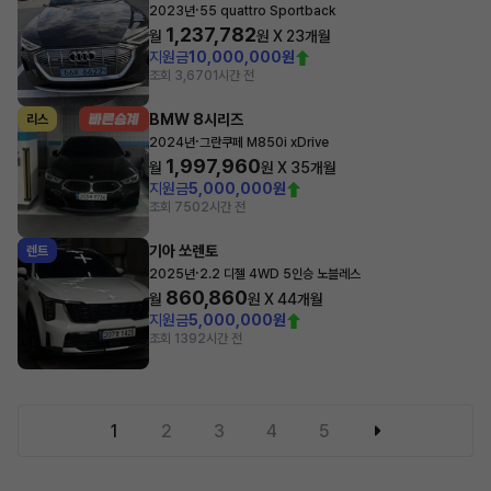
·
2023년
55 quattro Sportback
1,237,782
월
원 X
23
개월
지원금
10,000,000원
조회 3,670
1시간 전
BMW 8시리즈
리스
·
2024년
그란쿠페 M850i xDrive
1,997,960
월
원 X
35
개월
지원금
5,000,000원
조회 750
2시간 전
기아 쏘렌토
렌트
·
2025년
2.2 디젤 4WD 5인승 노블레스
860,860
월
원 X
44
개월
지원금
5,000,000원
조회 139
2시간 전
1
2
3
4
5