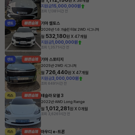
월
원 X
38
개월
지원금
15,000,000원
조회 1,138
1시간 전
기아 셀토스
렌트
·
2026년
1.6 가솔린 터보 2WD 시그니처
532,180
월
원 X
47
개월
지원금
1,000,000원
조회 1,357
1시간 전
기아 스포티지
렌트
·
2025년
2WD 시그니처
726,440
월
원 X
47
개월
지원금
3,000,000원
조회 649
1시간 전
테슬라 모델 3
리스
·
2022년
AWD Long Range
1,012,281
월
원 X
0
개월
조회 3,626
1시간 전
아우디 e-트론
리스