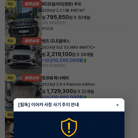
KG모빌리티(쌍용) 무쏘
리스
·
2026년
2.2 디젤 4WD M7
795,850
월
원 X
30
개월
조회 485
방금전
#저신용
벤츠 GLE클래스
리스
·
2024년
GLE 53 AMG 4MATIC+
2,219,100
월
원 X
34
개월
지원금
10,000,000원
조회 629
방금전
포르쉐 파나메라
리스
·
2024년
2.9 4 Platinum Edition
1,729,300
월
원 X
32
개월
지원금
10,000,000원
조회 2,047
방금전
[필독] 이어카 사칭 사기 주의 안내
×
제네시스 G80
리스
·
2024년
가솔린 2.5 터보 2WD 기본형
1,047,300
월
원 X
26
개월
조회 860
1시간 전