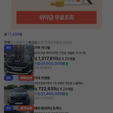
총
11,436
대
전체
장기렌트
리스
최근순
낮은 가격순
지원금 많은순
기아 카니발
렌트
·
2023년
하이리무진 7인승 가솔린 시그니처
1,217,810
월
원 X
25
개월
지원금
1,000,000원
조회 89
방금전
기아 쏘렌토
렌트
·
2023년
HEV 1.6 2WD 5인승 노블레스
722,635
월
원 X
24
개월
지원금
1,400,000원
조회 332
방금전
쉐보레(대우) 트랙스
렌트