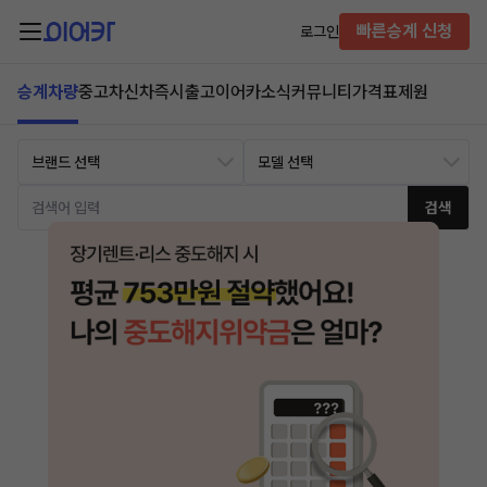
빠른승계 신청
로그인
승계차량
중고차
신차즉시출고
이어카소식
커뮤니티
가격표
제원
검색