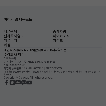
이어카 앱 다운로드
빠른승계
승계차량
신차즉시출고
이어카소식
커뮤니티
가격표
제원
개인정보처리방침
이용약관
채용공고
공지사항
브랜드
주식회사 이어카
대표 유우재
인천광역시 부평구 주부토로 236, D동 1514호
cs@eacar.co.kr
사업자 등록번호 539-88-02334 | 1877-2520
이어카는 통신판매 중개자로서 통신판매의 당사자가 아니며, 상품, 거래정보, 거래에 대하여 책임을 지지
않습니다.
Copyrightⓒ eacar. All right reserved.