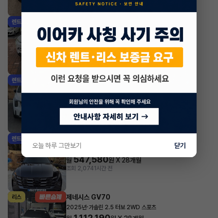
기아 EV3
렌트
·
2025년
롱 레인지 에어
579,920
월
원 X
42
개월
지원금
1,000,000원
조회 7,224
1시간 전
기아 쏘렌토
렌트
·
2025년
2.2 디젤 4WD 5인승 시그니처 그래비티
744,700
월
원 X
42
개월
지원금
1,000,000원
조회 1,164
1시간 전
현대 투싼
렌트
오늘 하루 그만보기
닫기
·
2024년
1.6 터보 하이브리드 2WD 프리미엄
547,580
월
원 X
28
개월
조회 2,074
1시간 전
제네시스 GV70
리스
·
2025년
가솔린 2.5 터보 2WD 스포츠
1,112,190