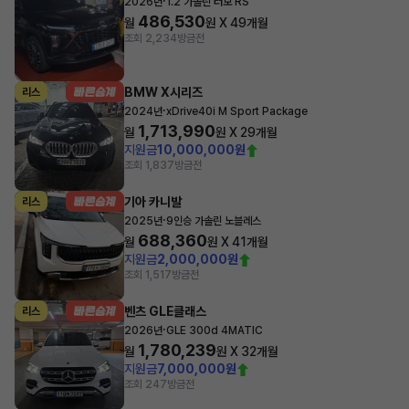
·
2026년
1.2 가솔린 터보 RS
486,530
월
원 X
49
개월
조회 2,234
방금전
BMW X시리즈
리스
·
2024년
xDrive40i M Sport Package
1,713,990
월
원 X
29
개월
지원금
10,000,000원
조회 1,837
방금전
기아 카니발
리스
·
2025년
9인승 가솔린 노블레스
688,360
월
원 X
41
개월
지원금
2,000,000원
조회 1,517
방금전
벤츠 GLE클래스
리스
·
2026년
GLE 300d 4MATIC
1,780,239
월
원 X
32
개월
지원금
7,000,000원
조회 247
방금전