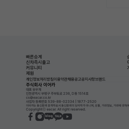
빠른승계
신차즉시출고
커뮤니티
제원
개인정보처리방침
이용약관
채용공고
공지사항
브랜드
주식회사 이어카
대표 유우재
인천광역시 부평구 주부토로 236, D동 1514호
cs@eacar.co.kr
사업자 등록번호 539-88-02334 | 1877-2520
이어카는 통신판매 중개자로서 통신판매의 당사자가 아니며, 상품, 거래정보, 거래에 대하여
Copyrightⓒ eacar. All right reserved.