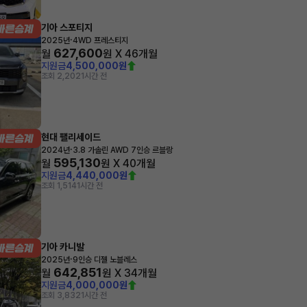
기아 스포티지
·
2025년
4WD 프레스티지
627,600
월
원 X
46
개월
지원금
4,500,000원
조회 2,202
1시간 전
현대 팰리세이드
·
2024년
3.8 가솔린 AWD 7인승 르블랑
595,130
월
원 X
40
개월
지원금
4,440,000원
조회 1,514
1시간 전
기아 카니발
·
2025년
9인승 디젤 노블레스
642,851
월
원 X
34
개월
지원금
4,000,000원
조회 3,832
1시간 전