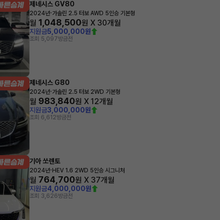
제네시스 GV80
·
2024년
가솔린 2.5 터보 AWD 5인승 기본형
1,048,500
월
원 X
30
개월
지원금
5,000,000원
조회 5,097
방금전
제네시스 G80
·
2024년
가솔린 2.5 터보 2WD 기본형
983,840
월
원 X
12
개월
지원금
3,000,000원
조회 6,612
방금전
기아 쏘렌토
·
2024년
HEV 1.6 2WD 5인승 시그니처
764,700
월
원 X
37
개월
지원금
4,000,000원
조회 3,626
방금전