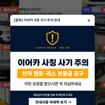
제네시스 GV70
렌트
·
2021년
가솔린 2.5 터보 2WD 기본형
829,200
월
원 X
56
개월
×
[필독] 이어카 사칭 사기 주의 안내
지원금
7,000,000원
조회 317
1시간 전
마세라티 르반떼
렌트
·
2022년
2.0 Hybrid GT
1,697,700
월
원 X
24
개월
지원금
31,860,000원
조회 715
1시간 전
포르쉐 박스터
렌트
·
2024년
4.0 Boxster GTS
1,508,200
월
원 X
40
개월
지원금
25,000,000원
조회 804
1시간 전