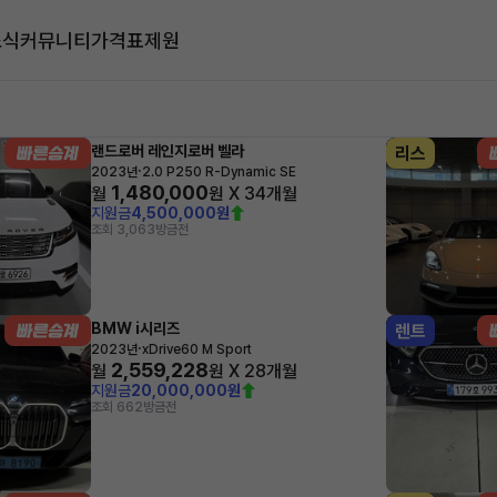
소식
커뮤니티
가격표
제원
대
랜드로버 레인지로버 벨라
리스
·
2023년
2.0 P250 R-Dynamic SE
1,480,000
월
원 X
34
개월
지원금
4,500,000원
조회 3,063
방금전
BMW i시리즈
렌트
·
2023년
xDrive60 M Sport
2,559,228
월
원 X
28
개월
지원금
20,000,000원
조회 662
방금전