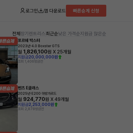
로그인
앱 다운로드
빠른승계 신청
전체
장기렌트
리스
최근순
낮은 가격순
지원금 많은순
포르쉐 박스터
·
2023년
4.0 Boxster GTS
1,826,100
월
원 X
25
개월
지원금
20,000,000원
조회 1,406
방금전
벤츠 E클래스
·
2025년
E200 아방가르드
924,770
월
원 X
49
개월
지원금
2,253,000원
조회 2,878
방금전