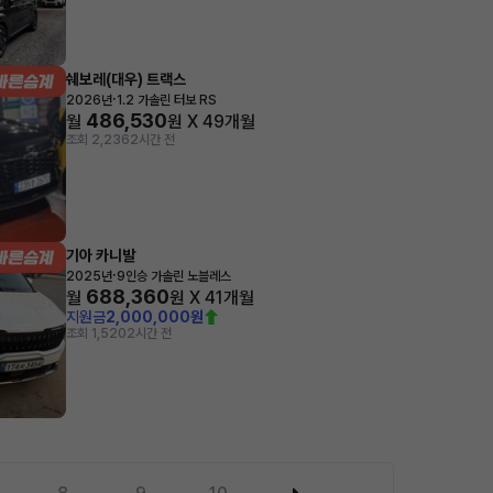
쉐보레(대우) 트랙스
·
2026년
1.2 가솔린 터보 RS
486,530
월
원 X
49
개월
조회 2,236
2시간 전
기아 카니발
·
2025년
9인승 가솔린 노블레스
688,360
월
원 X
41
개월
지원금
2,000,000원
조회 1,520
2시간 전