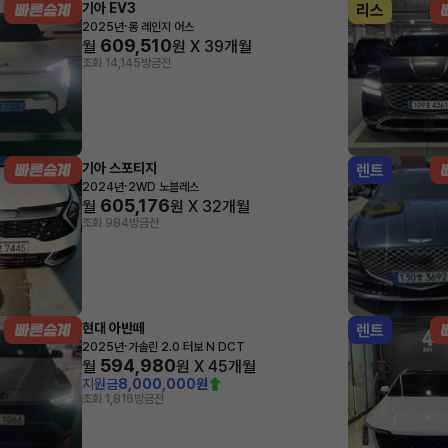
기아 EV3
리스
·
2025년
롱 레인지 어스
609,510
월
원 X
39
개월
조회 14,145
방금전
기아 스포티지
렌트
·
2024년
2WD 노블레스
605,176
월
원 X
32
개월
조회 984
방금전
현대 아반떼
렌트
·
2025년
가솔린 2.0 터보 N DCT
594,980
월
원 X
45
개월
지원금
8,000,000원
조회 1,816
방금전