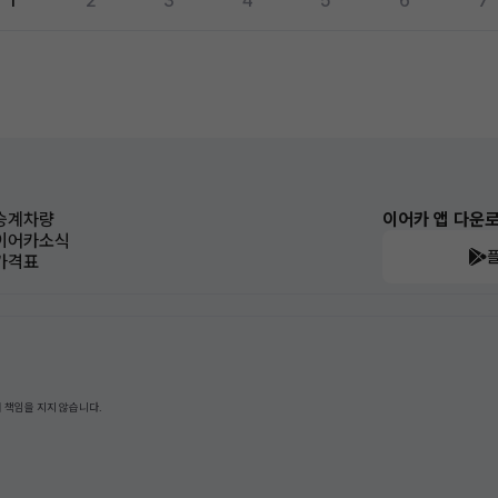
1
2
3
4
5
6
7
승계차량
이어카 앱 다운
이어카소식
가격표
 책임을 지지 않습니다.