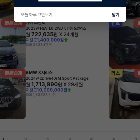
오늘 하루 그만보기
닫기
기아 쏘렌토
렌트
·
2023년
HEV 1.6 2WD 5인승 노블레스
722,635
월
원 X
24
개월
지원금
1,400,000원
조회 333
1시간 전
BMW X시리즈
리스
·
2024년
xDrive40i M Sport Package
1,713,990
월
원 X
29
개월
지원금
10,000,000원
조회 1,838
2시간 전