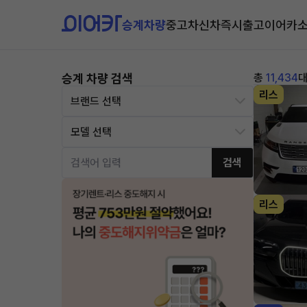
승계차량
중고차
신차즉시출고
이어카
승계 차량 검색
총
11,434
리스
검색
리스