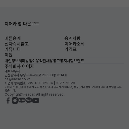
이어카 앱 다운로드
빠른승계
승계차량
신차즉시출고
이어카소식
커뮤니티
가격표
제원
개인정보처리방침
이용약관
채용공고
공지사항
브랜드
주식회사 이어카
대표 유우재
인천광역시 부평구 주부토로 236, D동 1514호
cs@eacar.co.kr
사업자 등록번호 539-88-02334 | 1877-2520
이어카는 통신판매 중개자로서 통신판매의 당사자가 아니며, 상품, 거래정보, 거래에 대하여 책임을 지지
않습니다.
Copyrightⓒ eacar. All right reserved.