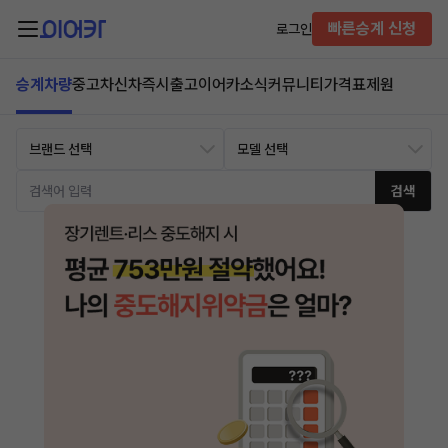
빠른승계 신청
로그인
승계차량
중고차
신차즉시출고
이어카소식
커뮤니티
가격표
제원
검색