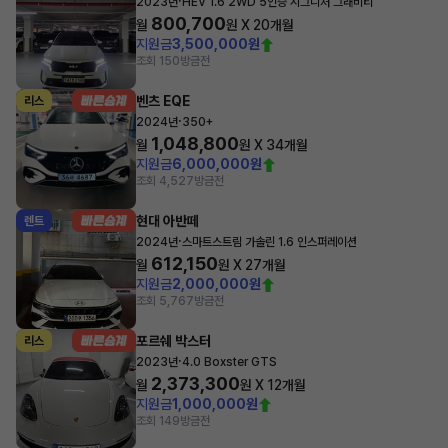
·
2023년
HEV 1.6 2WD 5인승 시그니처 그래비티
800,700
월
원 X
20
개월
지원금
3,500,000원
조회 150
방금전
벤츠 EQE
리스
·
2024년
350+
1,048,800
월
원 X
34
개월
지원금
6,000,000원
조회 4,527
방금전
현대 아반떼
렌트
·
2024년
스마트스트림 가솔린 1.6 인스퍼레이션
612,150
월
원 X
27
개월
지원금
2,000,000원
조회 5,767
방금전
포르쉐 박스터
리스
·
2023년
4.0 Boxster GTS
2,373,300
월
원 X
12
개월
지원금
1,000,000원
조회 149
방금전