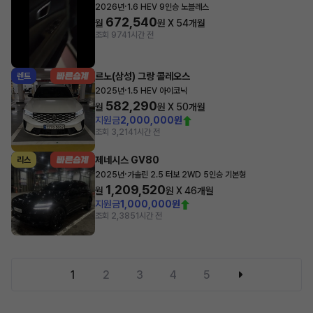
·
2026년
1.6 HEV 9인승 노블레스
672,540
월
원 X
54
개월
조회 974
1시간 전
르노(삼성) 그랑 콜레오스
렌트
·
2025년
1.5 HEV 아이코닉
582,290
월
원 X
50
개월
지원금
2,000,000원
조회 3,214
1시간 전
제네시스 GV80
리스
·
2025년
가솔린 2.5 터보 2WD 5인승 기본형
1,209,520
월
원 X
46
개월
지원금
1,000,000원
조회 2,385
1시간 전
1
2
3
4
5