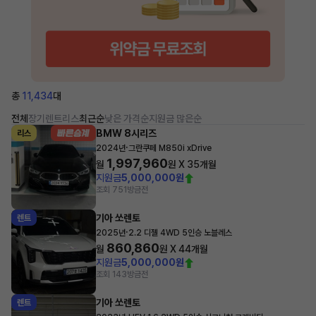
총
11,434
대
전체
장기렌트
리스
최근순
낮은 가격순
지원금 많은순
BMW 8시리즈
리스
·
2024년
그란쿠페 M850i xDrive
1,997,960
월
원 X
35
개월
지원금
5,000,000원
조회 751
방금전
기아 쏘렌토
렌트
·
2025년
2.2 디젤 4WD 5인승 노블레스
860,860
월
원 X
44
개월
지원금
5,000,000원
조회 143
방금전
기아 쏘렌토
렌트