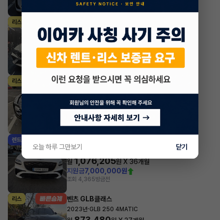
조회 2,970
방금전
현대 아반떼
리스
·
2024년
스마트스트림 가솔린 1.6 인스퍼레이션
450,100
월
원 X
23
개월
조회 6,554
방금전
포르쉐 타이칸
리스
·
2023년
Taycan
1,933,380
월
원 X
24
개월
지원금
7,000,000원
조회 3,926
방금전
제네시스 GV70
렌트
오늘 하루 그만보기
닫기
·
2025년
가솔린 2.5 터보 AWD 스포츠
1,076,205
월
원 X
36
개월
지원금
7,000,000원
조회 4,365
방금전
벤츠 GLB클래스
리스
·
2023년
GLB 250 4MATIC
873,480