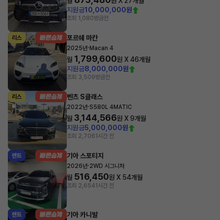
월
원 X
27
개월
지원금
10,000,000원
조회 1,080
방금전
포르쉐 마칸
리스
·
2025년
Macan 4
1,799,600
월
원 X
46
개월
지원금
8,000,000원
조회 3,509
방금전
벤츠 S클래스
리스
·
2022년
S580L 4MATIC
3,144,566
월
원 X
9
개월
지원금
5,000,000원
조회 2,706
1시간 전
기아 스포티지
렌트
·
2026년
2WD 시그니처
516,450
월
원 X
54
개월
조회 2,654
1시간 전
기아 카니발
렌트