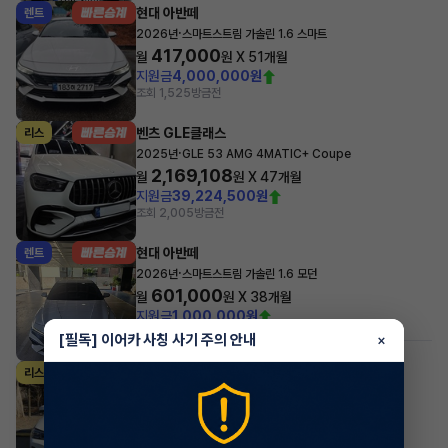
현대 아반떼
렌트
·
2026년
스마트스트림 가솔린 1.6 스마트
417,000
월
원 X
51
개월
지원금
4,000,000원
조회 1,525
방금전
벤츠 GLE클래스
리스
·
2025년
GLE 53 AMG 4MATIC+ Coupe
2,169,108
월
원 X
47
개월
지원금
39,224,500원
조회 2,005
방금전
현대 아반떼
렌트
·
2026년
스마트스트림 가솔린 1.6 모던
601,000
월
원 X
38
개월
지원금
1,000,000원
조회 321
방금전
[필독] 이어카 사칭 사기 주의 안내
×
#저신용
#무심사
BMW X시리즈
리스
·
2024년
xDrive20i M Sport Pro
979,200
월
원 X
29
개월
지원금
7,660,000원