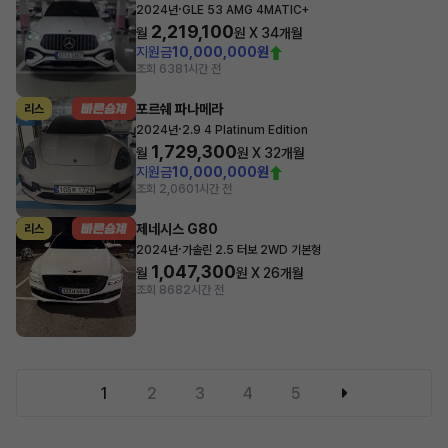
·
2024년
GLE 53 AMG 4MATIC+
2,219,100
월
원 X
34
개월
지원금
10,000,000원
조회 638
1시간 전
포르쉐 파나메라
리스
·
2024년
2.9 4 Platinum Edition
1,729,300
월
원 X
32
개월
지원금
10,000,000원
조회 2,060
1시간 전
제네시스 G80
리스
·
2024년
가솔린 2.5 터보 2WD 기본형
1,047,300
월
원 X
26
개월
조회 868
2시간 전
1
2
3
4
5