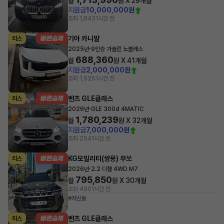
월
원 X
29
개월
지원금
10,000,000원
조회 1,843
1시간 전
기아 카니발
리스
·
2025년
9인승 가솔린 노블레스
688,360
월
원 X
41
개월
지원금
2,000,000원
조회 1,525
1시간 전
벤츠 GLE클래스
리스
·
2026년
GLE 300d 4MATIC
1,780,239
월
원 X
32
개월
지원금
7,000,000원
조회 254
1시간 전
KG모빌리티(쌍용) 무쏘
리스
·
2026년
2.2 디젤 4WD M7
795,850
월
원 X
30
개월
조회 490
1시간 전
#저신용
벤츠 GLE클래스
리스