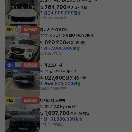
·
2024년
HEV 1.6 2WD 5인승 시그니처
764,700
월
원 X
37
개월
지원금
4,000,000원
조회 3,638
방금전
제네시스 GV70
리스
·
2021년
가솔린 2.5 터보 2WD 기본형
829,200
월
원 X
56
개월
지원금
7,000,000원
조회 325
방금전
기아 스포티지
렌트
·
2025년
4WD 프레스티지
627,600
월
원 X
46
개월
지원금
4,500,000원
조회 2,209
방금전
마세라티 르반떼
리스
·
2022년
2.0 Hybrid GT
1,697,700
월
원 X
24
개월
지원금
31,860,000원
조회 733
방금전