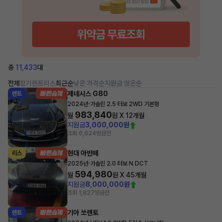
총
11,433
대
전체
장기렌트
리스
최근순
낮은 가격순
지원금 많은순
제네시스 G80
렌트
·
2024년
가솔린 2.5 터보 2WD 기본형
983,840
월
원 X
12
개월
지원금
3,000,000원
조회 6,624
방금전
현대 아반떼
리스
·
2025년
가솔린 2.0 터보 N DCT
594,980
월
원 X
45
개월
지원금
8,000,000원
조회 1,827
방금전
기아 쏘렌토
렌트