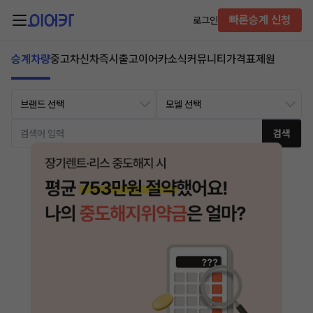
빠른승계 신청
로그인
승계차량
중고차
신차즉시출고
이어카소식
커뮤니티
가격표
제원
검색