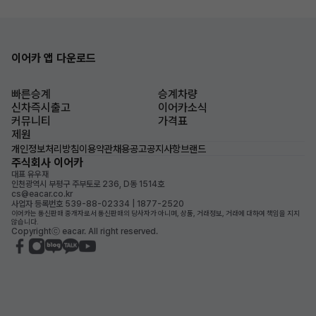
이어카 앱 다운로드
빠른승계
승계차량
신차즉시출고
이어카소식
커뮤니티
가격표
제원
개인정보처리방침
이용약관
채용공고
공지사항
브랜드
주식회사 이어카
대표 유우재
인천광역시 부평구 주부토로 236, D동 1514호
cs@eacar.co.kr
사업자 등록번호 539-88-02334 | 1877-2520
이어카는 통신판매 중개자로서 통신판매의 당사자가 아니며, 상품, 거래정보, 거래에 대하여 책임을 지지
않습니다.
Copyrightⓒ eacar. All right reserved.