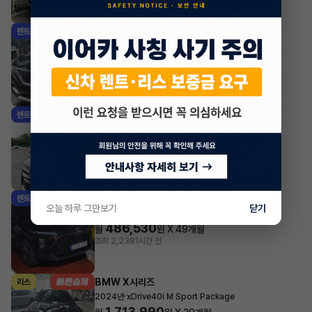
조회 3,846
방금전
기아 카니발
렌트
·
2023년
하이리무진 7인승 가솔린 시그니처
1,217,810
월
원 X
25
개월
지원금
1,000,000원
조회 93
1시간 전
기아 쏘렌토
렌트
·
2023년
HEV 1.6 2WD 5인승 노블레스
722,635
월
원 X
24
개월
지원금
1,400,000원
조회 339
1시간 전
쉐보레(대우) 트랙스
렌트
오늘 하루 그만보기
닫기
·
2026년
1.2 가솔린 터보 RS
486,530
월
원 X
49
개월
조회 2,238
1시간 전
BMW X시리즈
리스
·
2024년
xDrive40i M Sport Package
1,713,990