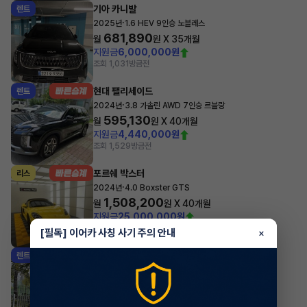
기아 카니발
렌트
·
2025년
1.6 HEV 9인승 노블레스
681,890
월
원 X
35
개월
지원금
6,000,000원
조회 1,031
방금전
현대 팰리세이드
렌트
·
2024년
3.8 가솔린 AWD 7인승 르블랑
595,130
월
원 X
40
개월
지원금
4,440,000원
조회 1,529
방금전
포르쉐 박스터
리스
·
2024년
4.0 Boxster GTS
1,508,200
월
원 X
40
개월
지원금
25,000,000원
조회 815
방금전
[필독] 이어카 사칭 사기 주의 안내
×
기아 카니발
렌트
·
2025년
9인승 디젤 노블레스
642,851
월
원 X
34
개월
지원금
4,000,000원