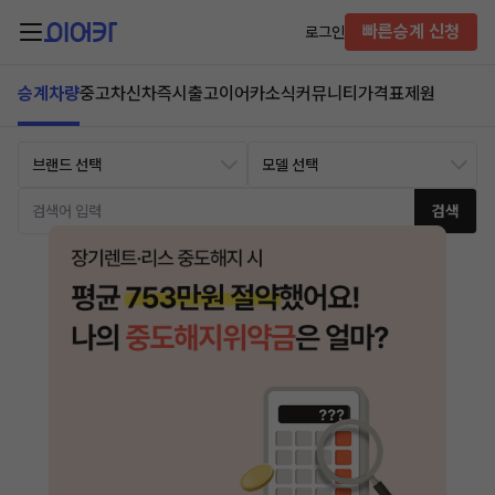
빠른승계 신청
로그인
승계차량
중고차
신차즉시출고
이어카소식
커뮤니티
가격표
제원
검색