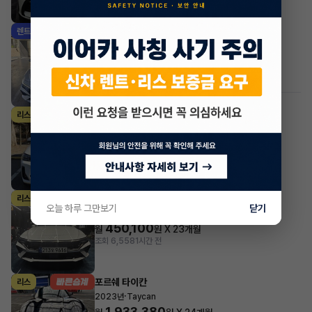
조회 2,009
방금전
현대 아반떼
렌트
·
2026년
스마트스트림 가솔린 1.6 모던
601,000
월
원 X
38
개월
지원금
1,000,000원
조회 323
1시간 전
#저신용
#무심사
BMW X시리즈
리스
·
2024년
xDrive20i M Sport Pro
979,200
월
원 X
29
개월
지원금
7,660,000원
조회 2,972
1시간 전
현대 아반떼
리스
오늘 하루 그만보기
닫기
·
2024년
스마트스트림 가솔린 1.6 인스퍼레이션
450,100
월
원 X
23
개월
조회 6,558
1시간 전
포르쉐 타이칸
리스
·
2023년
Taycan
1,933,380