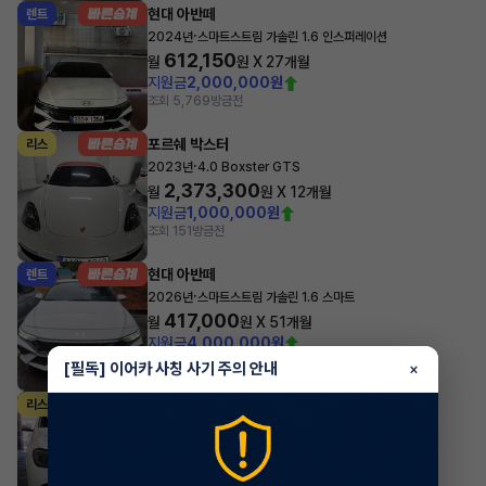
현대 아반떼
렌트
·
2024년
스마트스트림 가솔린 1.6 인스퍼레이션
612,150
월
원 X
27
개월
지원금
2,000,000원
조회 5,769
방금전
포르쉐 박스터
리스
·
2023년
4.0 Boxster GTS
2,373,300
월
원 X
12
개월
지원금
1,000,000원
조회 151
방금전
현대 아반떼
렌트
·
2026년
스마트스트림 가솔린 1.6 스마트
417,000
월
원 X
51
개월
지원금
4,000,000원
조회 1,529
방금전
[필독] 이어카 사칭 사기 주의 안내
×
벤츠 GLE클래스
리스
·
2025년
GLE 53 AMG 4MATIC+ Coupe
2,169,108
월
원 X
47
개월
지원금
39,224,500원