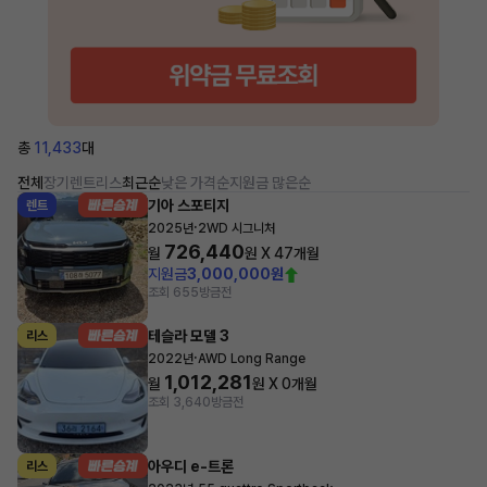
총
11,433
대
전체
장기렌트
리스
최근순
낮은 가격순
지원금 많은순
기아 스포티지
렌트
·
2025년
2WD 시그니처
726,440
월
원 X
47
개월
지원금
3,000,000원
조회 655
방금전
테슬라 모델 3
리스
·
2022년
AWD Long Range
1,012,281
월
원 X
0
개월
조회 3,640
방금전
아우디 e-트론
리스