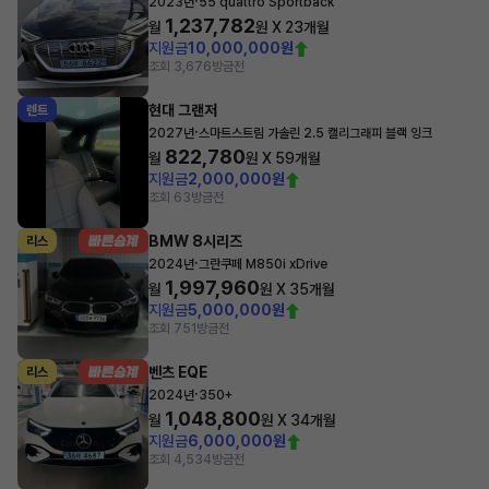
·
2023년
55 quattro Sportback
1,237,782
월
원 X
23
개월
지원금
10,000,000원
조회 3,676
방금전
현대 그랜저
렌트
·
2027년
스마트스트림 가솔린 2.5 캘리그래피 블랙 잉크
822,780
월
원 X
59
개월
지원금
2,000,000원
조회 63
방금전
BMW 8시리즈
리스
·
2024년
그란쿠페 M850i xDrive
1,997,960
월
원 X
35
개월
지원금
5,000,000원
조회 751
방금전
벤츠 EQE
리스
·
2024년
350+
1,048,800
월
원 X
34
개월
지원금
6,000,000원
조회 4,534
방금전