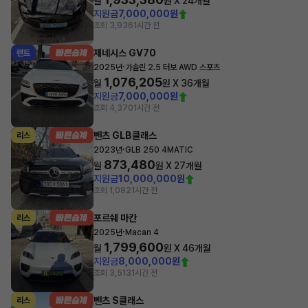
월
원 X
24
개월
지원금
7,000,000원
조회 3,936
1시간 전
제네시스 GV70
렌트
·
2025년
가솔린 2.5 터보 AWD 스포츠
1,076,205
월
원 X
36
개월
지원금
7,000,000원
조회 4,370
1시간 전
벤츠 GLB클래스
리스
·
2023년
GLB 250 4MATIC
873,480
월
원 X
27
개월
지원금
10,000,000원
조회 1,082
1시간 전
포르쉐 마칸
리스
·
2025년
Macan 4
1,799,600
월
원 X
46
개월
지원금
8,000,000원
조회 3,513
1시간 전
벤츠 S클래스
리스