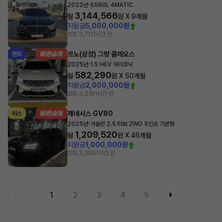
·
2022년
S580L 4MATIC
3,144,566
월
원 X
9
개월
지원금
5,000,000원
조회 2,711
1시간 전
르노(삼성) 그랑 콜레오스
렌트
·
2025년
1.5 HEV 아이코닉
582,290
월
원 X
50
개월
지원금
2,000,000원
조회 3,218
1시간 전
제네시스 GV80
리스
·
2025년
가솔린 2.5 터보 2WD 5인승 기본형
1,209,520
월
원 X
46
개월
지원금
1,000,000원
조회 2,385
1시간 전
1
2
3
4
5