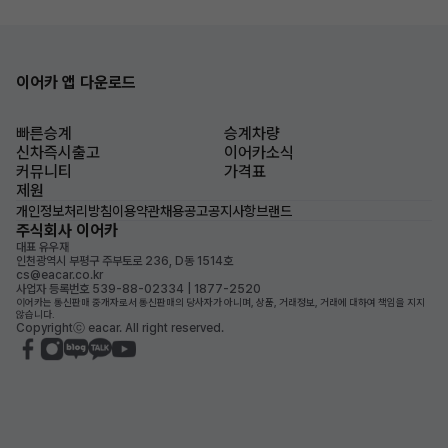
이어카 앱 다운로드
빠른승계
승계차량
신차즉시출고
이어카소식
커뮤니티
가격표
제원
개인정보처리방침
이용약관
채용공고
공지사항
브랜드
주식회사 이어카
대표 유우재
인천광역시 부평구 주부토로 236, D동 1514호
cs@eacar.co.kr
사업자 등록번호 539-88-02334 | 1877-2520
이어카는 통신판매 중개자로서 통신판매의 당사자가 아니며, 상품, 거래정보, 거래에 대하여 책임을 지지
않습니다.
Copyrightⓒ eacar. All right reserved.