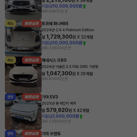
월
원 X
34
개월
지원금
10,000,000원
조회 639
1시간 전
포르쉐 파나메라
리스
·
2024년
2.9 4 Platinum Edition
1,729,300
월
원 X
32
개월
지원금
10,000,000원
조회 2,063
1시간 전
제네시스 G80
리스
·
2024년
가솔린 2.5 터보 2WD 기본형
1,047,300
월
원 X
26
개월
조회 870
1시간 전
기아 EV3
렌트
·
2025년
롱 레인지 에어
579,920
월
원 X
42
개월
지원금
1,000,000원
조회 7,259
1시간 전
기아 쏘렌토
렌트