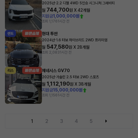
·
2025년
2.2 디젤 4WD 5인승 시그니처 그래비티
744,700
월
원 X
42
개월
지원금
1,000,000원
조회 1,176
1시간 전
현대 투싼
렌트
·
2024년
1.6 터보 하이브리드 2WD 프리미엄
547,580
월
원 X
28
개월
조회 2,083
1시간 전
제네시스 GV70
리스
·
2025년
가솔린 2.5 터보 2WD 스포츠
1,112,190
월
원 X
38
개월
지원금
15,000,000원
조회 1,156
1시간 전
1
2
3
4
5