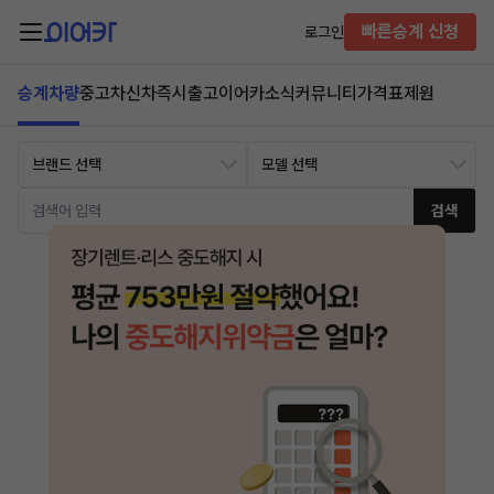
빠른승계 신청
로그인
승계차량
중고차
신차즉시출고
이어카소식
커뮤니티
가격표
제원
검색