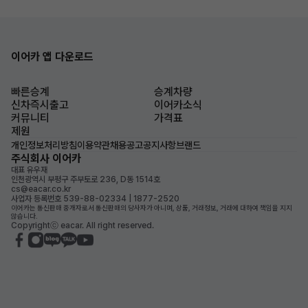
이어카 앱 다운로드
빠른승계
승계차량
신차즉시출고
이어카소식
커뮤니티
가격표
제원
개인정보처리방침
이용약관
채용공고
공지사항
브랜드
주식회사 이어카
대표 유우재
인천광역시 부평구 주부토로 236, D동 1514호
cs@eacar.co.kr
사업자 등록번호 539-88-02334 | 1877-2520
이어카는 통신판매 중개자로서 통신판매의 당사자가 아니며, 상품, 거래정보, 거래에 대하여 책임을 지지
않습니다.
Copyrightⓒ eacar. All right reserved.