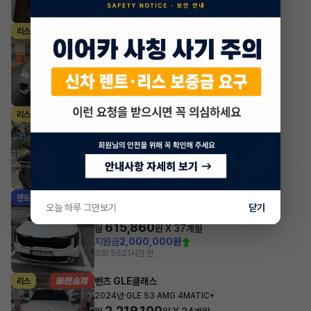
조회 1,527
1시간 전
벤츠 GLE클래스
리스
·
2026년
GLE 300d 4MATIC
1,780,239
월
원 X
32
개월
지원금
7,000,000원
조회 255
1시간 전
KG모빌리티(쌍용) 무쏘
리스
·
2026년
2.2 디젤 4WD M7
795,850
월
원 X
30
개월
조회 493
1시간 전
#저신용
기아 카니발
렌트
오늘 하루 그만보기
닫기
·
2025년
9인승 가솔린 노블레스
615,860
월
원 X
37
개월
지원금
2,000,000원
조회 562
1시간 전
벤츠 GLE클래스
리스
·
2024년
GLE 53 AMG 4MATIC+
2,219,100