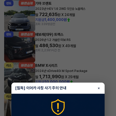
기아 쏘렌토
렌트
·
2023년
HEV 1.6 2WD 5인승 노블레스
722,635
월
원 X
24
개월
지원금
1,400,000원
조회 339
방금전
쉐보레(대우) 트랙스
렌트
·
2026년
1.2 가솔린 터보 RS
486,530
월
원 X
49
개월
조회 2,238
1시간 전
BMW X시리즈
리스
·
2024년
xDrive40i M Sport Package
1,713,990
월
원 X
29
개월
지원금
10,000,000원
조회 1,846
1시간 전
[필독] 이어카 사칭 사기 주의 안내
×
기아 카니발
리스
·
2025년
9인승 가솔린 노블레스
688,360
월
원 X
41
개월
지원금
2,000,000원