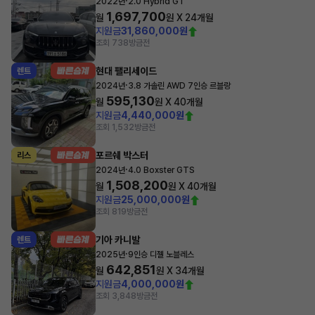
·
2022년
2.0 Hybrid GT
1,697,700
월
원 X
24
개월
지원금
31,860,000원
조회 738
방금전
현대 팰리세이드
렌트
·
2024년
3.8 가솔린 AWD 7인승 르블랑
595,130
월
원 X
40
개월
지원금
4,440,000원
조회 1,532
방금전
포르쉐 박스터
리스
·
2024년
4.0 Boxster GTS
1,508,200
월
원 X
40
개월
지원금
25,000,000원
조회 819
방금전
기아 카니발
렌트
·
2025년
9인승 디젤 노블레스
642,851
월
원 X
34
개월
지원금
4,000,000원
조회 3,848
방금전