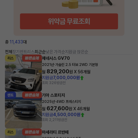
총
11,433
대
전체
장기렌트
리스
최근순
낮은 가격순
지원금 많은순
제네시스 GV70
리스
·
2021년
가솔린 2.5 터보 2WD 기본형
829,200
월
원 X
56
개월
지원금
7,000,000원
조회 326
방금전
기아 스포티지
렌트
·
2025년
4WD 프레스티지
627,600
월
원 X
46
개월
지원금
4,500,000원
조회 2,211
방금전
마세라티 르반떼
리스