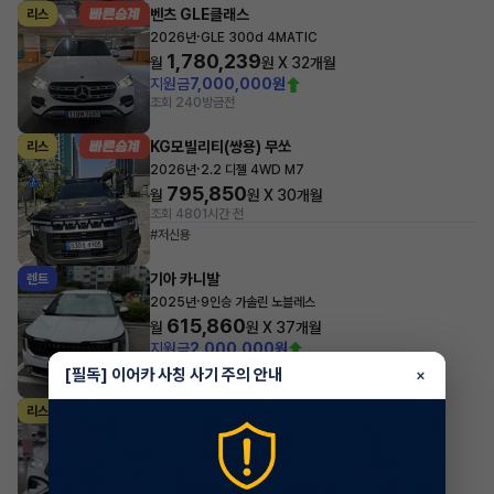
벤츠 GLE클래스
리스
·
2026년
GLE 300d 4MATIC
1,780,239
월
원 X
32
개월
지원금
7,000,000원
조회 240
방금전
KG모빌리티(쌍용) 무쏘
리스
·
2026년
2.2 디젤 4WD M7
795,850
월
원 X
30
개월
조회 480
1시간 전
#저신용
기아 카니발
렌트
·
2025년
9인승 가솔린 노블레스
615,860
월
원 X
37
개월
지원금
2,000,000원
조회 542
1시간 전
[필독] 이어카 사칭 사기 주의 안내
×
벤츠 GLE클래스
리스
·
2024년
GLE 53 AMG 4MATIC+
2,219,100
월
원 X
34
개월
지원금
10,000,000원