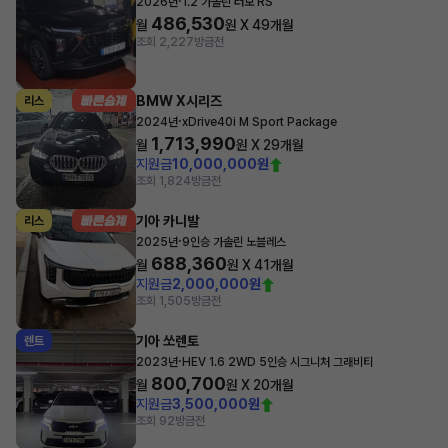
·
2026년
1.2 가솔린 터보 RS
486,530
월
원 X
49
개월
조회 2,227
방금전
BMW X시리즈
리스
·
2024년
xDrive40i M Sport Package
1,713,990
월
원 X
29
개월
지원금
10,000,000원
조회 1,824
방금전
기아 카니발
리스
·
2025년
9인승 가솔린 노블레스
688,360
월
원 X
41
개월
지원금
2,000,000원
조회 1,505
방금전
기아 쏘렌토
렌트
·
2023년
HEV 1.6 2WD 5인승 시그니처 그래비티
800,700
월
원 X
20
개월
지원금
3,500,000원
조회 92
방금전