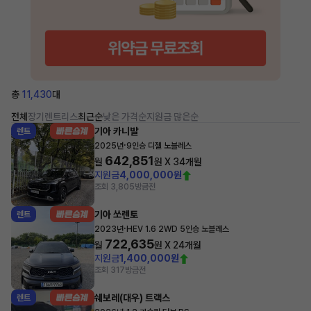
총
11,430
대
전체
장기렌트
리스
최근순
낮은 가격순
지원금 많은순
기아 카니발
렌트
·
2025년
9인승 디젤 노블레스
642,851
월
원 X
34
개월
지원금
4,000,000원
조회 3,805
방금전
기아 쏘렌토
렌트
·
2023년
HEV 1.6 2WD 5인승 노블레스
722,635
월
원 X
24
개월
지원금
1,400,000원
조회 317
방금전
쉐보레(대우) 트랙스
렌트