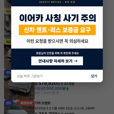
조회 613
1시간 전
포르쉐 파나메라
리스
·
2024년
2.9 4 Platinum Edition
1,729,300
월
원 X
32
개월
지원금
10,000,000원
조회 2,028
1시간 전
제네시스 G80
리스
·
2024년
가솔린 2.5 터보 2WD 기본형
1,047,300
월
원 X
26
개월
조회 856
1시간 전
기아 EV3
렌트
오늘 하루 그만보기
닫기
·
2025년
롱 레인지 에어
579,920
월
원 X
42
개월
지원금
1,000,000원
조회 7,200
1시간 전
기아 쏘렌토
렌트
·
2025년
2.2 디젤 4WD 5인승 시그니처 그래비티
744,700