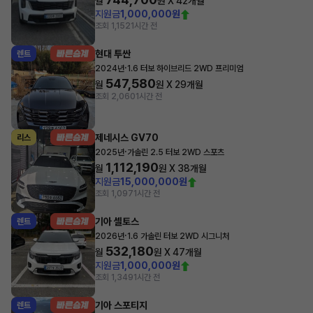
월
원 X
42
개월
지원금
1,000,000원
조회 1,152
1시간 전
현대 투싼
렌트
·
2024년
1.6 터보 하이브리드 2WD 프리미엄
547,580
월
원 X
29
개월
조회 2,060
1시간 전
제네시스 GV70
리스
·
2025년
가솔린 2.5 터보 2WD 스포츠
1,112,190
월
원 X
38
개월
지원금
15,000,000원
조회 1,097
1시간 전
기아 셀토스
렌트
·
2026년
1.6 가솔린 터보 2WD 시그니처
532,180
월
원 X
47
개월
지원금
1,000,000원
조회 1,349
1시간 전
기아 스포티지
렌트