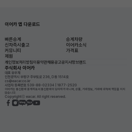
이어카 앱 다운로드
빠른승계
승계차량
신차즉시출고
이어카소식
커뮤니티
가격표
제원
개인정보처리방침
이용약관
채용공고
공지사항
브랜드
주식회사 이어카
대표 유우재
인천광역시 부평구 주부토로 236, D동 1514호
cs@eacar.co.kr
사업자 등록번호 539-88-02334 | 1877-2520
이어카는 통신판매 중개자로서 통신판매의 당사자가 아니며, 상품, 거래정보, 거래에 대하여 책임을 지지
않습니다.
Copyrightⓒ eacar. All right reserved.