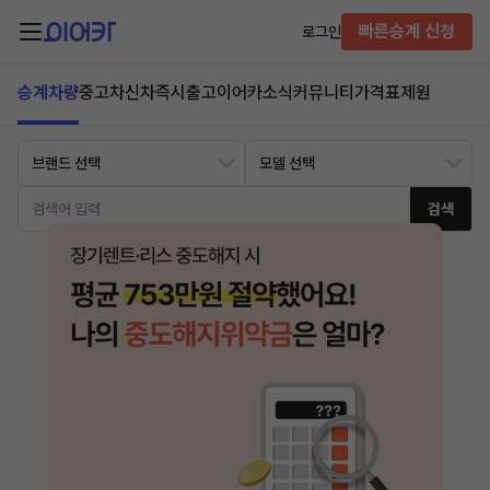
빠른승계 신청
로그인
승계차량
중고차
신차즉시출고
이어카소식
커뮤니티
가격표
제원
검색