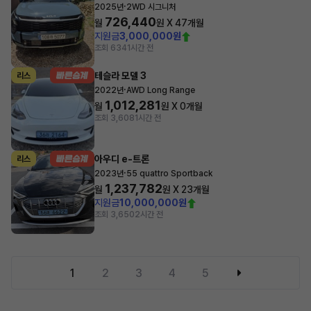
·
2025년
2WD 시그니처
726,440
월
원 X
47
개월
지원금
3,000,000원
조회 634
1시간 전
테슬라 모델 3
리스
·
2022년
AWD Long Range
1,012,281
월
원 X
0
개월
조회 3,608
1시간 전
아우디 e-트론
리스
·
2023년
55 quattro Sportback
1,237,782
월
원 X
23
개월
지원금
10,000,000원
조회 3,650
2시간 전
1
2
3
4
5