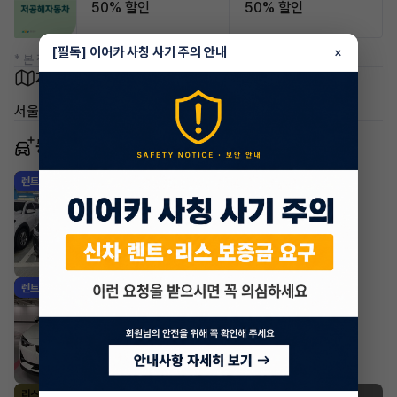
50% 할인
50% 할인
[필독] 이어카 사칭 사기 주의 안내
×
* 본 정보는 지자체마다 다를 수 있으니 실제 정보와 확인해 주세요.
차량 위치
서울 광진구 구의동
동일 차종 이어카
폴스타 폴스타 2
렌트
·
2022년
Long range Single motor
843,000
월
원 X
14
개월
조회 2,464
2년 전
폴스타 폴스타 2
렌트
·
2022년
Long range Single motor
1,169,000
월
원 X
0
개월
조회 2,187
3년 전
폴스타 폴스타 2
리스