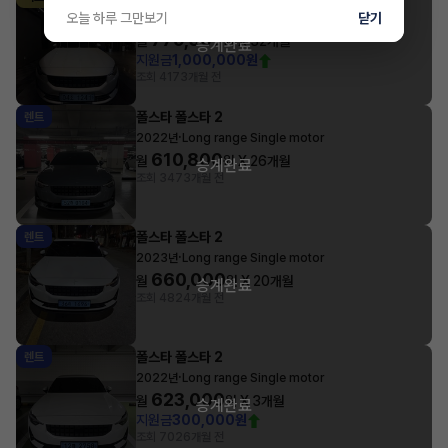
·
오늘 하루 그만보기
닫기
2023년
Long range Single motor
779,307
월
원 X
32
개월
승계완료
지원금
1,000,000원
조회 417
3개월 전
폴스타 폴스타 2
렌트
·
2022년
Long range Single motor
610,800
월
원 X
26
개월
승계완료
조회 347
3개월 전
폴스타 폴스타 2
렌트
·
2023년
Long range Single motor
660,000
월
원 X
20
개월
승계완료
조회 482
4개월 전
폴스타 폴스타 2
렌트
·
2022년
Long range Single motor
623,000
월
원 X
3
개월
승계완료
지원금
300,000원
조회 702
6개월 전