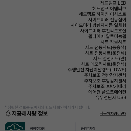
헤드램프 LED
헤드램프 어탭티브
헤드램프 하이빔 어시스트
사이드미러 전동접이
사이드미러 방향지시등 일체형
사이드미러 후진각도조절
휠타이어 알루미늄휠
시트 직물시트
시트 전동시트(동승석)
시트 전동시트(운전석)
시트 열선시트(앞)
시트 메모리시트(운전석)
주행안전 차선이탈경보(LDWS)
주차보조 전방감지센서
주차보조 후방감지센서
주차보조 후방카메라
에어컨 풀오토에어컨
유무선단자 USB
* 정확한 정보는 판매자와 반드시 확인하시기 바랍니다.
저공해차량 정보
저공해차량이란?
공항주차장
공영주차장