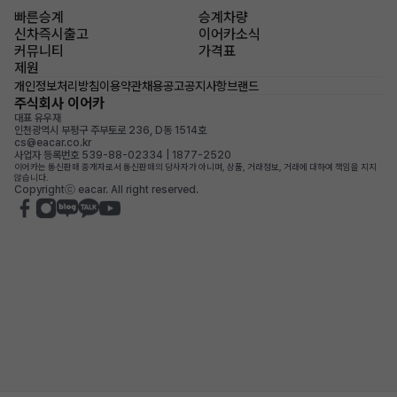
빠른승계
승계차량
신차즉시출고
이어카소식
커뮤니티
가격표
제원
개인정보처리방침
이용약관
채용공고
공지사항
브랜드
주식회사 이어카
대표 유우재
인천광역시 부평구 주부토로 236, D동 1514호
cs@eacar.co.kr
사업자 등록번호 539-88-02334 | 1877-2520
이어카는 통신판매 중개자로서 통신판매의 당사자가 아니며, 상품, 거래정보, 거래에 대하여 책임을 지지
않습니다.
Copyrightⓒ eacar. All right reserved.