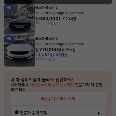
폴스타 폴스타 2
렌트
·
2023년
Long range Single motor
680,000
월
원 X
20
개월
조회 1,537
1년 전
폴스타 폴스타 2
렌트
·
2023년
Long range Single motor
770,000
월
원 X
25
개월
지원금
820,000원
조회 638
1년 전
내 차 정리?
승계 몰라도 괜찮아요!
이어카에서
차량등록부터 승계완료까지
전문가가 다 진행
해 드려요.
빠른승계 서비스 신청
🕵️ 전문가 승계 진행