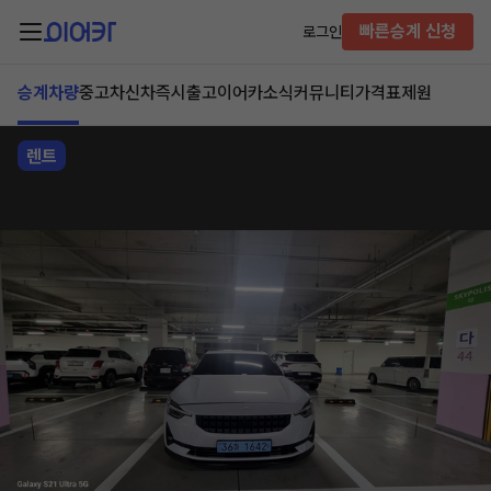
빠른승계 신청
로그인
승계차량
중고차
신차즉시출고
이어카소식
커뮤니티
가격표
제원
렌트