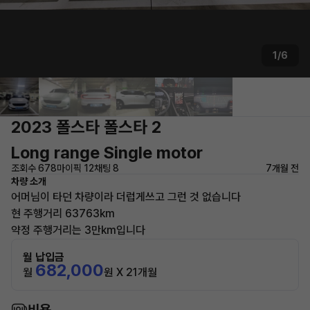
1/6
2023 폴스타 폴스타 2
Long range Single motor
조회수 678
마이픽 12
채팅 8
7개월 전
차량 소개
어머님이 타던 차량이라 더럽게쓰고 그런 것 없습니다
현 주행거리 63763km
약정 주행거리는 3만km입니다
월 납입금
682,000
월
원 X 21개월