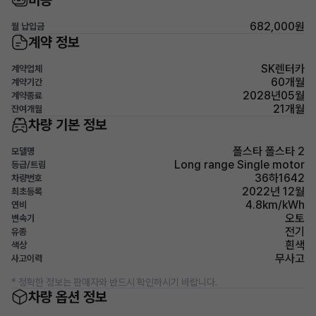
비용
682,000원
월 납입금
계약 정보
SK렌터카
계약업체
60개월
계약기간
2028년05월
계약종료
21개월
잔여개월
차량 기본 정보
폴스타 폴스타 2
모델명
Long range Single motor
등급/트림
36하1642
차량번호
2022년 12월
최초등록
4.8km/kWh
연비
오토
변속기
전기
유종
흰색
색상
무사고
사고이력
* 정확한 정보는 판매자와 반드시 확인하시기 바랍니다.
차량 옵션 정보