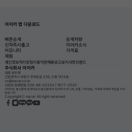
이어카 앱 다운로드
빠른승계
승계차량
신차즉시출고
이어카소식
커뮤니티
가격표
제원
개인정보처리방침
이용약관
채용공고
공지사항
브랜드
주식회사 이어카
대표 유우재
인천광역시 부평구 주부토로 236, D동 1514호
cs@eacar.co.kr
사업자 등록번호 539-88-02334 | 1877-2520
이어카는 통신판매 중개자로서 통신판매의 당사자가 아니며, 상품, 거래정보, 거래에 대하여 책임을 지지
않습니다.
Copyrightⓒ eacar. All right reserved.