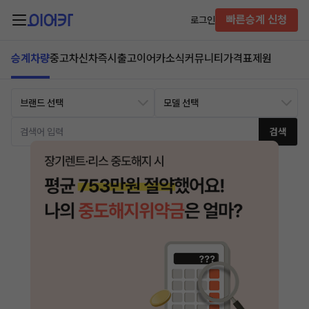
빠른승계 신청
로그인
승계차량
중고차
신차즉시출고
이어카소식
커뮤니티
가격표
제원
검색