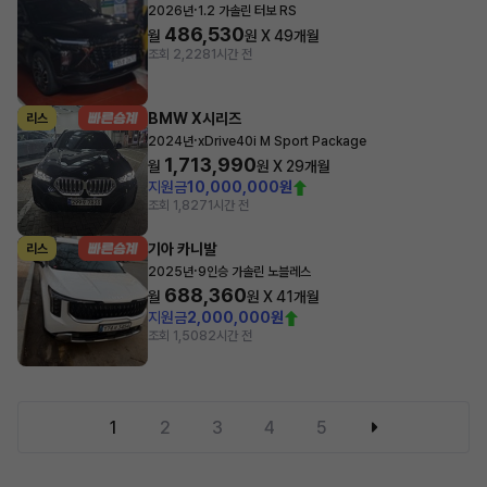
·
2026년
1.2 가솔린 터보 RS
486,530
월
원 X
49
개월
조회 2,228
1시간 전
BMW X시리즈
리스
·
2024년
xDrive40i M Sport Package
1,713,990
월
원 X
29
개월
지원금
10,000,000원
조회 1,827
1시간 전
기아 카니발
리스
·
2025년
9인승 가솔린 노블레스
688,360
월
원 X
41
개월
지원금
2,000,000원
조회 1,508
2시간 전
1
2
3
4
5