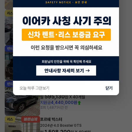
조회 2,180
1시간 전
마세라티 르반떼
리스
·
2022년
2.0 Hybrid GT
1,697,700
월
원 X
24
개월
지원금
31,860,000원
조회 685
1시간 전
기아 카니발
렌트
·
2025년
1.6 HEV 9인승 노블레스
681,890
월
원 X
35
개월
지원금
6,000,000원
조회 1,003
1시간 전
현대 팰리세이드
렌트
오늘 하루 그만보기
닫기
·
2024년
3.8 가솔린 AWD 7인승 르블랑
595,130
월
원 X
40
개월
지원금
4,440,000원
조회 1,487
1시간 전
포르쉐 박스터
리스
·
2024년
4.0 Boxster GTS
1,508,200