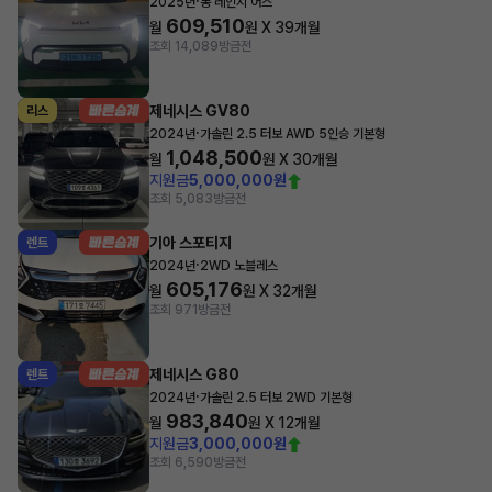
·
2025년
롱 레인지 어스
609,510
월
원 X
39
개월
조회 14,089
방금전
제네시스 GV80
리스
·
2024년
가솔린 2.5 터보 AWD 5인승 기본형
1,048,500
월
원 X
30
개월
지원금
5,000,000원
조회 5,083
방금전
기아 스포티지
렌트
·
2024년
2WD 노블레스
605,176
월
원 X
32
개월
조회 971
방금전
제네시스 G80
렌트
·
2024년
가솔린 2.5 터보 2WD 기본형
983,840
월
원 X
12
개월
지원금
3,000,000원
조회 6,590
방금전