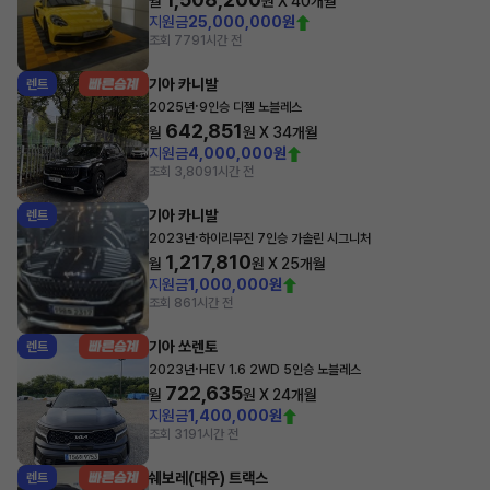
월
원 X
40
개월
지원금
25,000,000원
조회 779
1시간 전
기아 카니발
렌트
·
2025년
9인승 디젤 노블레스
642,851
월
원 X
34
개월
지원금
4,000,000원
조회 3,809
1시간 전
기아 카니발
렌트
·
2023년
하이리무진 7인승 가솔린 시그니처
1,217,810
월
원 X
25
개월
지원금
1,000,000원
조회 86
1시간 전
기아 쏘렌토
렌트
·
2023년
HEV 1.6 2WD 5인승 노블레스
722,635
월
원 X
24
개월
지원금
1,400,000원
조회 319
1시간 전
쉐보레(대우) 트랙스
렌트