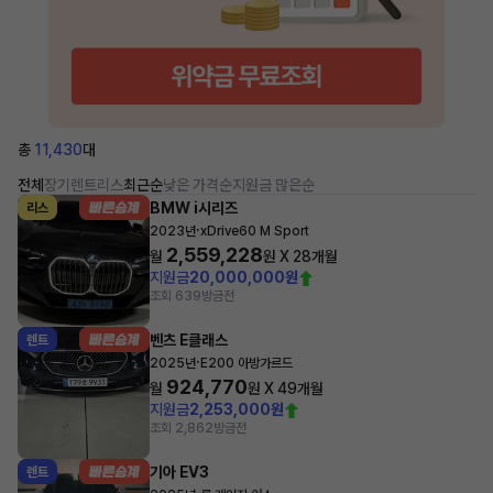
총
11,430
대
전체
장기렌트
리스
최근순
낮은 가격순
지원금 많은순
BMW i시리즈
리스
·
2023년
xDrive60 M Sport
2,559,228
월
원 X
28
개월
지원금
20,000,000원
조회 639
방금전
벤츠 E클래스
렌트
·
2025년
E200 아방가르드
924,770
월
원 X
49
개월
지원금
2,253,000원
조회 2,862
방금전
기아 EV3
렌트