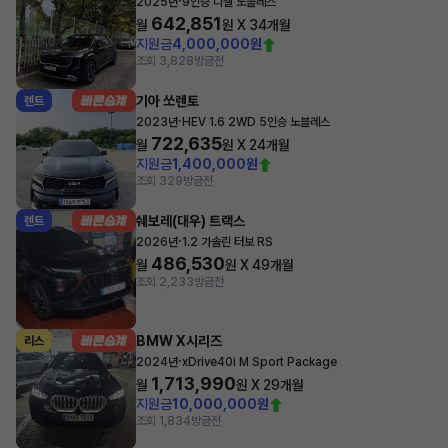
·
2025년
9인승 디젤 노블레스
642,851
월
원 X
34
개월
지원금
4,000,000원
조회 3,828
방금전
기아 쏘렌토
렌트
·
2023년
HEV 1.6 2WD 5인승 노블레스
722,635
월
원 X
24
개월
지원금
1,400,000원
조회 329
방금전
쉐보레(대우) 트랙스
렌트
·
2026년
1.2 가솔린 터보 RS
486,530
월
원 X
49
개월
조회 2,233
방금전
BMW X시리즈
리스
·
2024년
xDrive40i M Sport Package
1,713,990
월
원 X
29
개월
지원금
10,000,000원
조회 1,834
방금전