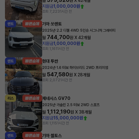
월
원 X
42
개월
지원금
1,000,000원
조회 7,223
1시간 전
기아 쏘렌토
렌트
·
2025년
2.2 디젤 4WD 5인승 시그니처 그래비티
744,700
월
원 X
42
개월
지원금
1,000,000원
조회 1,161
1시간 전
현대 투싼
렌트
·
2024년
1.6 터보 하이브리드 2WD 프리미엄
547,580
월
원 X
28
개월
조회 2,072
1시간 전
제네시스 GV70
리스
·
2025년
가솔린 2.5 터보 2WD 스포츠
1,112,190
월
원 X
38
개월
지원금
15,000,000원
조회 1,115
1시간 전
기아 셀토스
렌트