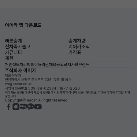
이어카 앱 다운로드
빠른승계
승계차량
신차즉시출고
이어카소식
커뮤니티
가격표
제원
개인정보처리방침
이용약관
채용공고
공지사항
브랜드
주식회사 이어카
대표 유우재
인천광역시 부평구 주부토로 236, D동 1514호
cs@eacar.co.kr
사업자 등록번호 539-88-02334 | 1877-2520
이어카는 통신판매 중개자로서 통신판매의 당사자가 아니며, 상품, 거래정보, 거래에 대하여 책임을 지지
않습니다.
Copyrightⓒ eacar. All right reserved.