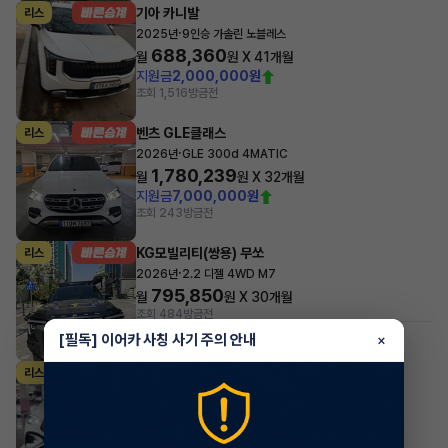
기아 카니발
리스
·
2025년
9인승 가솔린 노블레스
688,360
월
원 X
41
개월
지원금
2,000,000원
조회 1,516
방금전
벤츠 GLE클래스
리스
·
2026년
GLE 300d 4MATIC
1,780,239
월
원 X
32
개월
지원금
7,000,000원
조회 243
방금전
KG모빌리티(쌍용) 무쏘
리스
·
2026년
2.2 디젤 4WD M7
795,850
월
원 X
30
개월
조회 484
방금전
#저신용
[필독] 이어카 사칭 사기 주의 안내
×
벤츠 GLE클래스
리스
·
2024년
GLE 53 AMG 4MATIC+
2,219,100
월
원 X
34
개월
지원금
10,000,000원