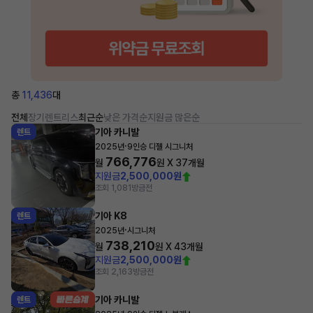
총
11,436
대
전체
장기렌트
리스
최근순
낮은 가격순
지원금 많은순
기아 카니발
렌트
·
2025년
9인승 디젤 시그니처
766,776
월
원 X
37
개월
지원금
2,500,000원
조회 1,081
방금전
기아 K8
렌트
·
2025년
시그니처
738,210
월
원 X
43
개월
지원금
2,500,000원
조회 2,163
방금전
기아 카니발
렌트