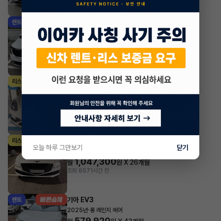
조회 621
1시간 전
기아 카니발
렌트
·
2025년
9인승 가솔린 노블레스
615,860
월
원 X
37
개월
지원금
2,000,000원
조회 549
1시간 전
포르쉐 파나메라
리스
·
2024년
2.9 4 Platinum Edition
1,729,300
월
원 X
32
개월
지원금
10,000,000원
조회 2,043
1시간 전
제네시스 G80
리스
오늘 하루 그만보기
닫기
·
2024년
가솔린 2.5 터보 2WD 기본형
1,047,300
월
원 X
26
개월
조회 857
1시간 전
기아 EV3
렌트
·
2025년
롱 레인지 에어
579,920