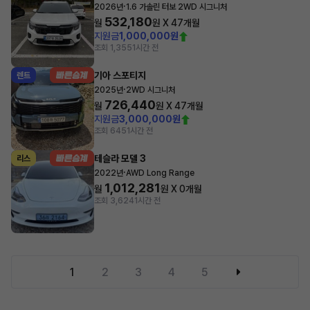
·
2026년
1.6 가솔린 터보 2WD 시그니처
532,180
월
원 X
47
개월
지원금
1,000,000원
조회 1,355
1시간 전
기아 스포티지
렌트
·
2025년
2WD 시그니처
726,440
월
원 X
47
개월
지원금
3,000,000원
조회 645
1시간 전
테슬라 모델 3
리스
·
2022년
AWD Long Range
1,012,281
월
원 X
0
개월
조회 3,624
1시간 전
1
2
3
4
5