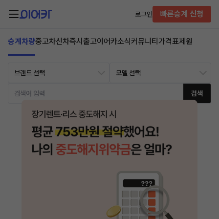
빠른승계 신청
로그인
승계차량
중고차
신차즉시출고
이어카소식
커뮤니티
가격표
제원
검색