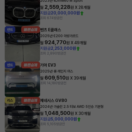
·
2023년
xDrive60 M Sport
2,559,228
월
원 X
28
개월
지원금
20,000,000원
조회 674
방금전
벤츠 E클래스
렌트
·
2025년
E200 아방가르드
924,770
월
원 X
49
개월
지원금
2,253,000원
조회 2,890
방금전
기아 EV3
렌트
·
2025년
롱 레인지 어스
609,510
월
원 X
39
개월
조회 14,180
방금전
제네시스 GV80
리스
·
2024년
가솔린 2.5 터보 AWD 5인승 기본형
1,048,500
월
원 X
30
개월
지원금
5,000,000원
조회 5,105
방금전