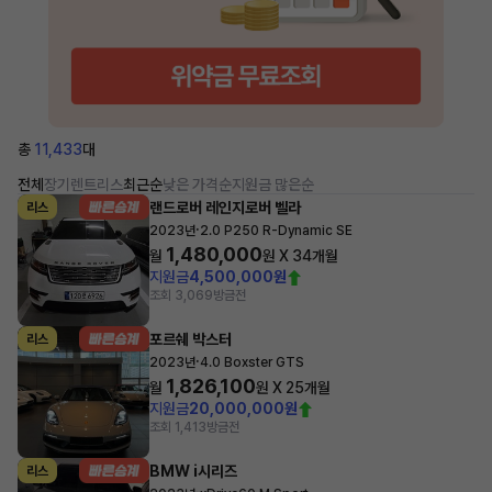
총
11,433
대
전체
장기렌트
리스
최근순
낮은 가격순
지원금 많은순
랜드로버 레인지로버 벨라
리스
·
2023년
2.0 P250 R-Dynamic SE
1,480,000
월
원 X
34
개월
지원금
4,500,000원
조회 3,069
방금전
포르쉐 박스터
리스
·
2023년
4.0 Boxster GTS
1,826,100
월
원 X
25
개월
지원금
20,000,000원
조회 1,413
방금전
BMW i시리즈
리스