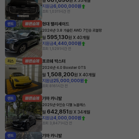
월
원 X
35
개월
지원금
6,000,000원
조회 1,031
1시간 전
현대 팰리세이드
렌트
·
2024년
3.8 가솔린 AWD 7인승 르블랑
595,130
월
원 X
40
개월
지원금
4,440,000원
조회 1,529
1시간 전
포르쉐 박스터
리스
·
2024년
4.0 Boxster GTS
1,508,200
월
원 X
40
개월
지원금
25,000,000원
조회 816
1시간 전
기아 카니발
렌트
·
2025년
9인승 디젤 노블레스
642,851
월
원 X
34
개월
지원금
4,000,000원
조회 3,847
1시간 전
기아 카니발
렌트