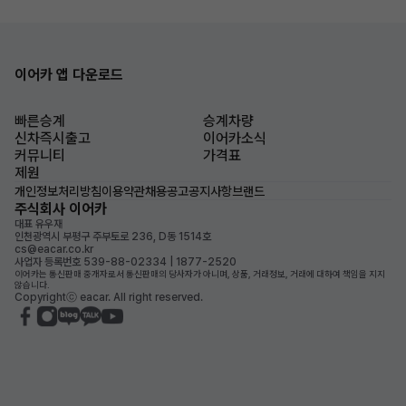
이어카 앱 다운로드
빠른승계
승계차량
신차즉시출고
이어카소식
커뮤니티
가격표
제원
개인정보처리방침
이용약관
채용공고
공지사항
브랜드
주식회사 이어카
대표 유우재
인천광역시 부평구 주부토로 236, D동 1514호
cs@eacar.co.kr
사업자 등록번호 539-88-02334 | 1877-2520
이어카는 통신판매 중개자로서 통신판매의 당사자가 아니며, 상품, 거래정보, 거래에 대하여 책임을 지지
않습니다.
Copyrightⓒ eacar. All right reserved.