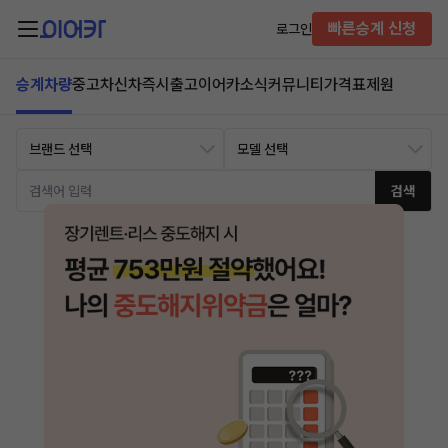
빠른승계 신청
로그인
승계차량
중고차
신차즉시출고
이어카소식
커뮤니티
가격표
제원
검색