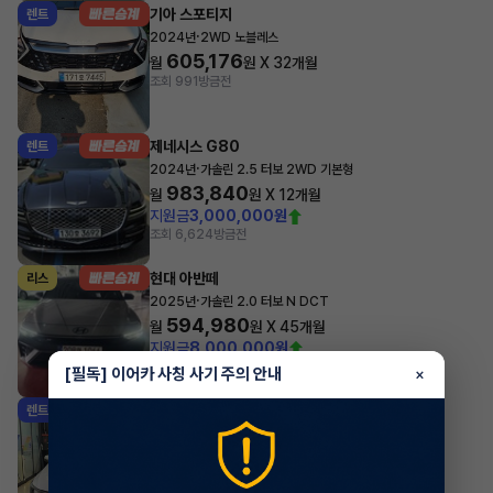
기아 스포티지
렌트
·
2024년
2WD 노블레스
605,176
월
원 X
32
개월
조회 991
방금전
제네시스 G80
렌트
·
2024년
가솔린 2.5 터보 2WD 기본형
983,840
월
원 X
12
개월
지원금
3,000,000원
조회 6,624
방금전
현대 아반떼
리스
·
2025년
가솔린 2.0 터보 N DCT
594,980
월
원 X
45
개월
지원금
8,000,000원
조회 1,827
방금전
[필독] 이어카 사칭 사기 주의 안내
×
기아 쏘렌토
렌트
·
2024년
HEV 1.6 2WD 5인승 시그니처
764,700
월
원 X
37
개월
지원금
4,000,000원