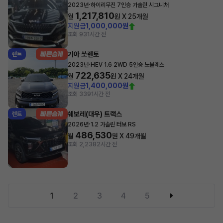
·
2023년
하이리무진 7인승 가솔린 시그니처
1,217,810
월
원 X
25
개월
지원금
1,000,000원
조회 93
1시간 전
기아 쏘렌토
렌트
·
2023년
HEV 1.6 2WD 5인승 노블레스
722,635
월
원 X
24
개월
지원금
1,400,000원
조회 339
1시간 전
쉐보레(대우) 트랙스
렌트
·
2026년
1.2 가솔린 터보 RS
486,530
월
원 X
49
개월
조회 2,238
2시간 전
1
2
3
4
5