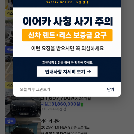
조회 3,638
방금전
제네시스 GV70
리스
·
2021년
가솔린 2.5 터보 2WD 기본형
829,200
월
원 X
56
개월
지원금
7,000,000원
조회 325
1시간 전
기아 스포티지
렌트
·
2025년
4WD 프레스티지
627,600
월
원 X
46
개월
지원금
4,500,000원
조회 2,209
1시간 전
마세라티 르반떼
리스
오늘 하루 그만보기
닫기
·
2022년
2.0 Hybrid GT
1,697,700
월
원 X
24
개월
지원금
31,860,000원
조회 734
1시간 전
기아 카니발
렌트
·
2025년
1.6 HEV 9인승 노블레스
681,890