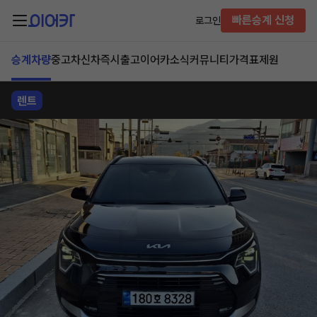
빠른승계 신청
로그인
승계차량
중고차
신차즉시출고
이어카소식
커뮤니티
가격표
제원
렌트