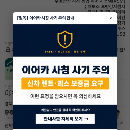
주행안전 샤시 통합 제어 시스템(VSM)
주차보조 후방감지센서
주차보조 후방카메라
에어컨 풀오토에어컨
[필독] 이어카 사칭 사기 주의 안내
×
에어컨 공기청정기
유무선단자 블루투스
유무선단자 USB
* 정확한 정보는 판매자와 반드시 확인하시기 바랍니다.
저공해차량 정보
저공해차량이란?
공항주차장
공영주차장
50% 할인
50% 할인
* 본 정보는 지자체마다 다를 수 있으니 실제 정보와 확인해 주세요.
차량 위치
경북 영주시
종왕현 매니저
전문교육수료
자격인증완료
안녕하세요~ 이어카 종왕현 매니저입니다.