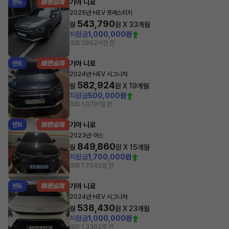
기아 니로
렌트
·
2025년
HEV 프레스티지
543,790
월
원 X
33
개월
지원금
1,000,000원
조회 285
2시간 전
기아 니로
렌트
·
2024년
HEV 시그니처
582,924
월
원 X
19
개월
지원금
500,000원
조회 1,079
1일 전
기아 니로
렌트
·
2023년
어스
849,860
월
원 X
15
개월
지원금
1,700,000원
조회 1,704
2일 전
기아 니로
렌트
·
2024년
HEV 시그니처
538,430
월
원 X
23
개월
지원금
1,000,000원
조회 1,336
2주 전