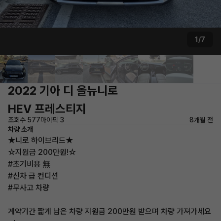
1/7
2022 기아 디 올뉴니로
HEV 프레스티지
조회수 577
마이픽 3
8개월 전
차량 소개
★니로 하이브리드★
☆지원금 200만원!☆
#초기비용 無
#신차 급 컨디션
#무사고 차량
계약기간 짧게 남은 차량 지원금 200만원 받으며 차량 가져가세요