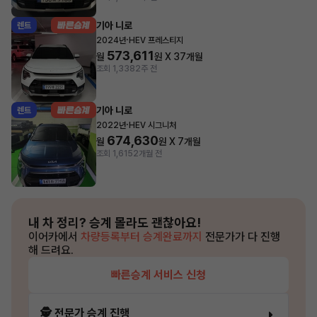
기아 니로
렌트
·
2024년
HEV 프레스티지
573,611
월
원 X
37
개월
조회 1,338
2주 전
기아 니로
렌트
·
2022년
HEV 시그니처
674,630
월
원 X
7
개월
조회 1,615
2개월 전
내 차 정리?
승계 몰라도 괜찮아요!
이어카에서
차량등록부터 승계완료까지
전문가가 다 진행
해 드려요.
빠른승계 서비스 신청
🕵️ 전문가 승계 진행