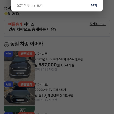
오늘 하루 그만보기
닫기
승계하시면서 불편한점 없도록 깔끔하게 진행드리겠습니다!
5.0
(13)
빠른승계
서비스
자세히 보기
인증 차량으로 승계하는 이유?
동일 차종 이어카
기아 니로
렌트
·
2026년
HEV 프레스티지 베스트 셀렉션
587,000
월
원 X
54
개월
조회 248
2시간 전
기아 니로
렌트
·
2023년
HEV 프레스티지
617,420
월
원 X
18
개월
조회 604
2시간 전