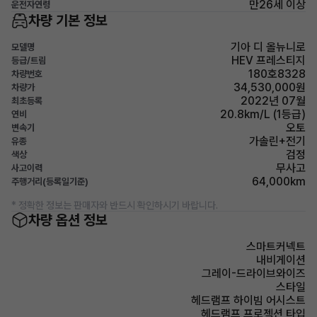
만26세 이상
운전자연령
차량 기본 정보
기아 디 올뉴니로
모델명
HEV 프레스티지
등급/트림
180호8328
차량번호
34,530,000원
차량가
2022년 07월
최초등록
20.8km/L (1등급)
연비
오토
변속기
가솔린+전기
유종
검정
색상
무사고
사고이력
64,000km
주행거리(등록일기준)
* 정확한 정보는 판매자와 반드시 확인하시기 바랍니다.
차량 옵션 정보
스마트커넥트
내비게이션
그레이-드라이브와이즈
스타일
헤드램프 하이빔 어시스트
헤드램프 프로젝션 타입