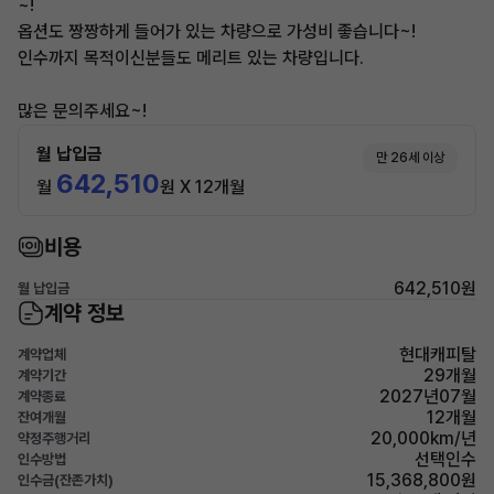
~!
옵션도 짱짱하게 들어가 있는 차량으로 가성비 좋습니다~!
인수까지 목적이신분들도 메리트 있는 차량입니다.
많은 문의주세요~!
월 납입금
만 26세 이상
642,510
월
원 X 12개월
비용
642,510원
월 납입금
계약 정보
현대캐피탈
계약업체
29개월
계약기간
2027년07월
계약종료
12개월
잔여개월
20,000km/년
약정주행거리
선택인수
인수방법
15,368,800원
인수금(잔존가치)