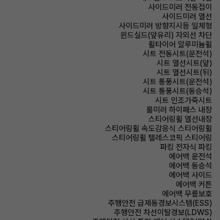
사이드미러 전동접이
사이드미러 열선
사이드미러 방향지시등 일체형
윈드실드(앞유리) 자외선 차단
휠타이어 알루미늄휠
시트 전동시트(운전석)
시트 열선시트(앞)
시트 열선시트(뒤)
시트 통풍시트(운전석)
시트 통풍시트(동승석)
시트 인조가죽시트
룸미러 하이패스 내장
스티어링휠 열선내장
스티어링휠 속도감응식 스티어링휠
스티어링휠 텔레스코픽 스티어링
파킹 전자식 파킹
에어백 운전석
에어백 동승석
에어백 사이드
에어백 커튼
에어백 무릎보호
주행안전 급제동경보시스템(ESS)
주행안전 차선이탈경보(LDWS)