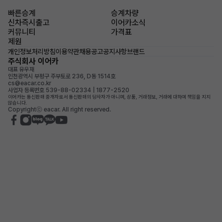
빠른승계
승계차량
신차즉시출고
이어카소식
커뮤니티
가격표
제원
개인정보처리방침
이용약관
채용공고
공지사항
브랜드
주식회사 이어카
대표 유우재
인천광역시 부평구 주부토로 236, D동 1514호
cs@eacar.co.kr
사업자 등록번호 539-88-02334 | 1877-2520
이어카는 통신판매 중개자로서 통신판매의 당사자가 아니며, 상품, 거래정보, 거래에 대하여 책임을 지지
않습니다.
Copyrightⓒ eacar. All right reserved.