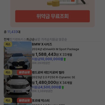
총
11,433
대
전체
장기렌트
리스
최근순
낮은 가격순
지원금 많은순
BMW X시리즈
리스
·
2024년
xDrive40i M Sport Package
1,588,443
월
원 X
33
개월
지원금
10,000,000원
조회 293
방금전
랜드로버 레인지로버 벨라
리스
·
2023년
2.0 P250 R-Dynamic SE
1,480,000
월
원 X
34
개월
지원금
4,500,000원
조회 3,069
방금전
포르쉐 박스터
리스