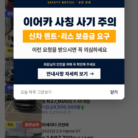
조회 1,828
1시간 전
기아 쏘렌토
렌트
·
2024년
HEV 1.6 2WD 5인승 시그니처
764,700
월
원 X
37
개월
지원금
4,000,000원
조회 3,639
1시간 전
제네시스 GV70
리스
·
2021년
가솔린 2.5 터보 2WD 기본형
829,200
월
원 X
56
개월
지원금
7,000,000원
조회 326
1시간 전
기아 스포티지
렌트
오늘 하루 그만보기
닫기
·
2025년
4WD 프레스티지
627,600
월
원 X
46
개월
지원금
4,500,000원
조회 2,210
1시간 전
마세라티 르반떼
리스
·
2022년
2.0 Hybrid GT
1,697,700