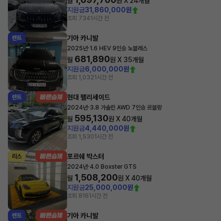
월
원 X
24
개월
지원금
31,860,000원
조회 734
1시간 전
기아 카니발
렌트
·
2025년
1.6 HEV 9인승 노블레스
681,890
월
원 X
35
개월
지원금
6,000,000원
조회 1,032
1시간 전
현대 팰리세이드
렌트
·
2024년
3.8 가솔린 AWD 7인승 르블랑
595,130
월
원 X
40
개월
지원금
4,440,000원
조회 1,530
1시간 전
포르쉐 박스터
리스
·
2024년
4.0 Boxster GTS
1,508,200
월
원 X
40
개월
지원금
25,000,000원
조회 816
1시간 전
기아 카니발
렌트