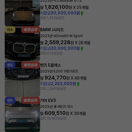
·
2023년
4.0 Boxster GTS
1,826,100
월
원 X
25
개월
지원금
20,000,000원
조회 1,413
방금전
BMW i시리즈
리스
·
2023년
xDrive60 M Sport
2,559,228
월
원 X
28
개월
지원금
20,000,000원
조회 674
방금전
벤츠 E클래스
렌트
·
2025년
E200 아방가르드
924,770
월
원 X
49
개월
지원금
2,253,000원
조회 2,890
방금전
기아 EV3
렌트
·
2025년
롱 레인지 어스
609,510
월
원 X
39
개월
조회 14,182
방금전