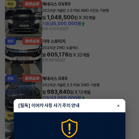
제네시스 GV80
리스
·
2024년
가솔린 2.5 터보 AWD 5인승 기본형
1,048,500
월
원 X
30
개월
지원금
5,000,000원
조회 5,105
방금전
기아 스포티지
렌트
·
2024년
2WD 노블레스
605,176
월
원 X
32
개월
조회 991
방금전
제네시스 G80
렌트
·
2024년
가솔린 2.5 터보 2WD 기본형
983,840
월
원 X
12
개월
지원금
3,000,000원
조회 6,624
1시간 전
[필독] 이어카 사칭 사기 주의 안내
×
현대 아반떼
리스
·
2025년
가솔린 2.0 터보 N DCT
594,980
월
원 X
45
개월
지원금
8,000,000원