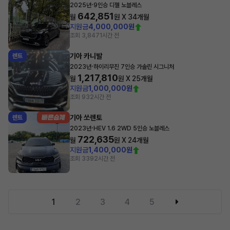
·
2025년
9인승 디젤 노블레스
642,851
월
원 X
34
개월
지원금
4,000,000원
조회 3,847
1시간 전
기아 카니발
렌트
·
2023년
하이리무진 7인승 가솔린 시그니처
1,217,810
월
원 X
25
개월
지원금
1,000,000원
조회 93
2시간 전
기아 쏘렌토
렌트
·
2023년
HEV 1.6 2WD 5인승 노블레스
722,635
월
원 X
24
개월
지원금
1,400,000원
조회 339
2시간 전
1
2
3
4
5