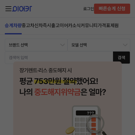
빠른승계 신청
로그인
승계차량
중고차
신차즉시출고
이어카소식
커뮤니티
가격표
제원
검색