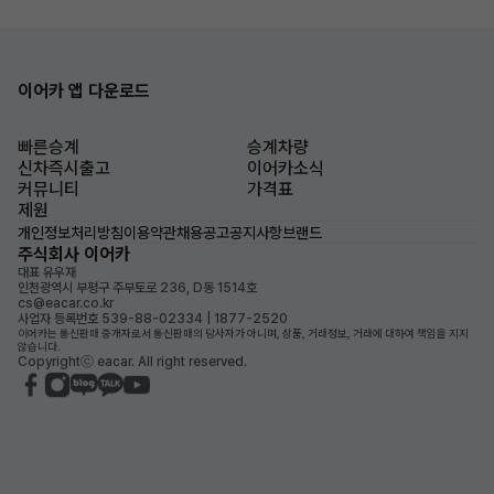
이어카 앱 다운로드
빠른승계
승계차량
신차즉시출고
이어카소식
커뮤니티
가격표
제원
개인정보처리방침
이용약관
채용공고
공지사항
브랜드
주식회사 이어카
대표 유우재
인천광역시 부평구 주부토로 236, D동 1514호
cs@eacar.co.kr
사업자 등록번호 539-88-02334 | 1877-2520
이어카는 통신판매 중개자로서 통신판매의 당사자가 아니며, 상품, 거래정보, 거래에 대하여 책임을 지지
않습니다.
Copyrightⓒ eacar. All right reserved.