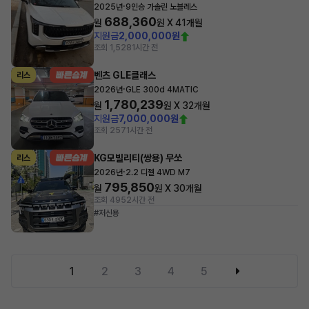
·
2025년
9인승 가솔린 노블레스
688,360
월
원 X
41
개월
지원금
2,000,000원
조회 1,528
1시간 전
벤츠 GLE클래스
리스
·
2026년
GLE 300d 4MATIC
1,780,239
월
원 X
32
개월
지원금
7,000,000원
조회 257
1시간 전
KG모빌리티(쌍용) 무쏘
리스
·
2026년
2.2 디젤 4WD M7
795,850
월
원 X
30
개월
조회 495
2시간 전
#저신용
1
2
3
4
5