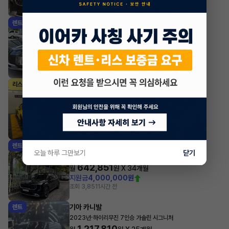
조회 1,045
방금전
현대 팰리세이드
렌트
·
2024년
3.8 가솔린 AWD 7인승 르블랑
595,130
월
원 X
40
개월
지원금
4,440,000원
조회 1,538
방금전
포르쉐 박스터
리스
·
2024년
4.0 Boxster GTS
1,508,200
월
원 X
40
개월
지원금
25,000,000원
조회 827
방금전
기아 카니발
렌트
오늘 하루 그만보기
닫기
·
2025년
9인승 디젤 노블레스
642,851
월
원 X
34
개월
지원금
4,000,000원
조회 3,851
1시간 전
기아 카니발
렌트
·
2023년
하이리무진 7인승 가솔린 시그니처
1,217,810