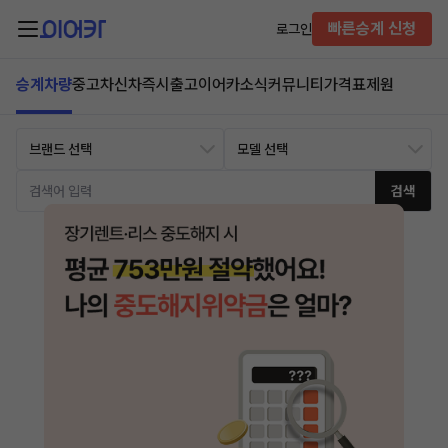
빠른승계 신청
로그인
승계차량
중고차
신차즉시출고
이어카소식
커뮤니티
가격표
제원
검색