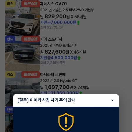
제네시스 GV70
리스
·
2021년
가솔린 2.5 터보 2WD 기본형
829,200
월
원 X
56
개월
지원금
7,000,000원
조회 327
방금전
기아 스포티지
렌트
·
2025년
4WD 프레스티지
627,600
월
원 X
46
개월
지원금
4,500,000원
조회 2,216
방금전
마세라티 르반떼
리스
·
2022년
2.0 Hybrid GT
1,697,700
월
원 X
24
개월
지원금
31,860,000원
조회 742
방금전
[필독] 이어카 사칭 사기 주의 안내
×
기아 카니발
렌트
·
2025년
1.6 HEV 9인승 노블레스
681,890
월
원 X
35
개월
지원금
6,000,000원