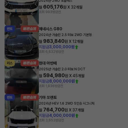
·
2024년
2WD 노블레스
605,176
월
원 X
32
개월
조회 993
방금전
제네시스 G80
렌트
·
2024년
가솔린 2.5 터보 2WD 기본형
983,840
월
원 X
12
개월
지원금
3,000,000원
조회 6,632
방금전
현대 아반떼
리스
·
2025년
가솔린 2.0 터보 N DCT
594,980
월
원 X
45
개월
지원금
8,000,000원
조회 1,836
방금전
기아 쏘렌토
렌트
·
2024년
HEV 1.6 2WD 5인승 시그니처
764,700
월
원 X
37
개월
지원금
4,000,000원
조회 3,653
방금전