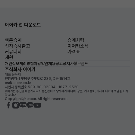
이어카 앱 다운로드
빠른승계
승계차량
신차즉시출고
이어카소식
커뮤니티
가격표
제원
개인정보처리방침
이용약관
채용공고
공지사항
브랜드
주식회사 이어카
대표 유우재
인천광역시 부평구 주부토로 236, D동 1514호
cs@eacar.co.kr
사업자 등록번호 539-88-02334 | 1877-2520
이어카는 통신판매 중개자로서 통신판매의 당사자가 아니며, 상품, 거래정보, 거래에 대하여 책임을 지지
않습니다.
Copyrightⓒ eacar. All right reserved.