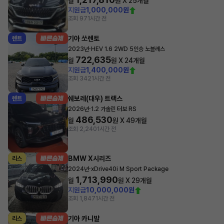
월
원 X
25
개월
지원금
1,000,000원
조회 97
1시간 전
기아 쏘렌토
렌트
·
2023년
HEV 1.6 2WD 5인승 노블레스
722,635
월
원 X
24
개월
지원금
1,400,000원
조회 342
1시간 전
쉐보레(대우) 트랙스
렌트
·
2026년
1.2 가솔린 터보 RS
486,530
월
원 X
49
개월
조회 2,240
1시간 전
BMW X시리즈
리스
·
2024년
xDrive40i M Sport Package
1,713,990
월
원 X
29
개월
지원금
10,000,000원
조회 1,847
1시간 전
기아 카니발
리스