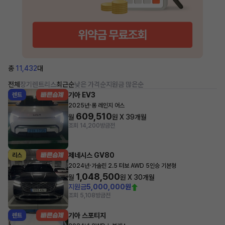
총
11,432
대
전체
장기렌트
리스
최근순
낮은 가격순
지원금 많은순
기아 EV3
렌트
·
2025년
롱 레인지 어스
609,510
월
원 X
39
개월
조회 14,200
방금전
제네시스 GV80
리스
·
2024년
가솔린 2.5 터보 AWD 5인승 기본형
1,048,500
월
원 X
30
개월
지원금
5,000,000원
조회 5,108
방금전
기아 스포티지
렌트